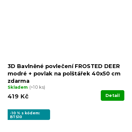
3D Bavlněné povlečení FROSTED DEER
modré + povlak na polštářek 40x50 cm
zdarma
Skladem
(>10 ks)
419 Kč
Detail
-10 % s kódem:
BTS10