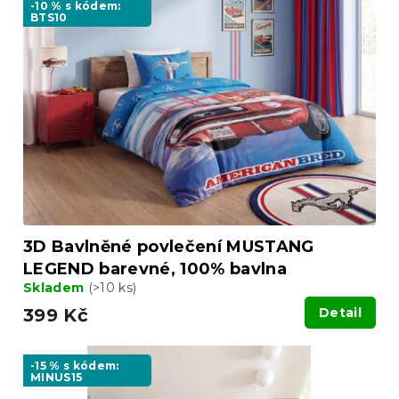
p
o
-10 % s kódem:
BTS10
i
d
s
u
p
k
r
t
o
ů
d
u
k
t
ů
3D Bavlněné povlečení MUSTANG
LEGEND barevné, 100% bavlna
Skladem
(>10 ks)
399 Kč
Detail
-15 % s kódem:
MINUS15