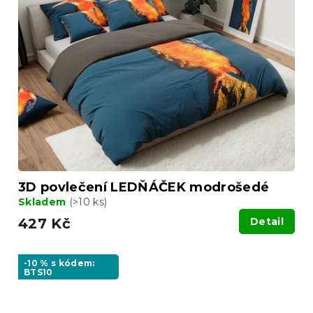
3D povlečení LEDŇÁČEK modrošedé
Skladem
(>10 ks)
427 Kč
Detail
-10 % s kódem:
BTS10