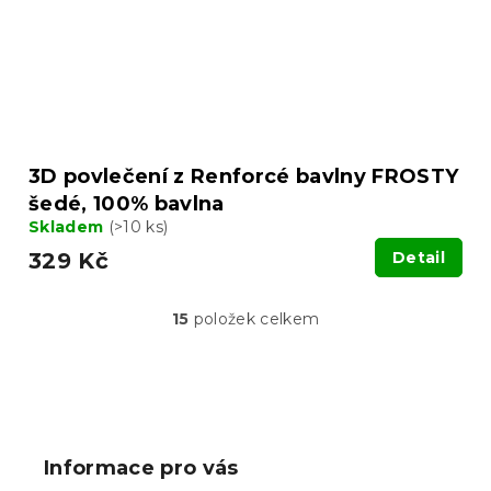
3D povlečení z Renforcé bavlny FROSTY
šedé, 100% bavlna
Skladem
(>10 ks)
329 Kč
Detail
15
položek celkem
O
v
l
á
Z
d
á
a
p
c
Informace pro vás
í
a