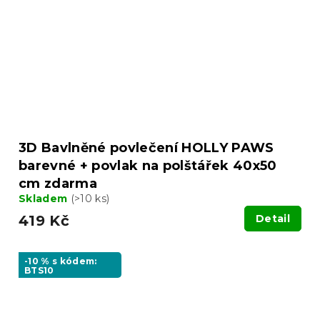
3D Bavlněné povlečení HOLLY PAWS
barevné + povlak na polštářek 40x50
cm zdarma
Skladem
(>10 ks)
419 Kč
Detail
-10 % s kódem:
BTS10