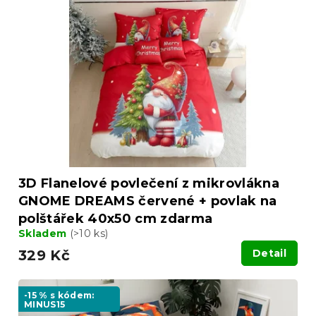
3D Flanelové povlečení z mikrovlákna
GNOME DREAMS červené + povlak na
polštářek 40x50 cm zdarma
Skladem
(>10 ks)
329 Kč
Detail
-15 % s kódem:
MINUS15