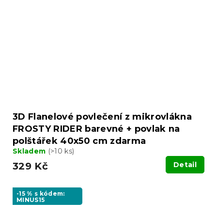
3D Flanelové povlečení z mikrovlákna
FROSTY RIDER barevné + povlak na
polštářek 40x50 cm zdarma
Skladem
(>10 ks)
329 Kč
Detail
-15 % s kódem:
MINUS15