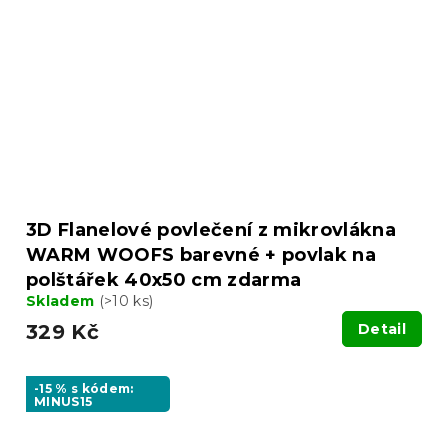
3D Flanelové povlečení z mikrovlákna
WARM WOOFS barevné + povlak na
polštářek 40x50 cm zdarma
Skladem
(>10 ks)
329 Kč
Detail
-15 % s kódem:
MINUS15