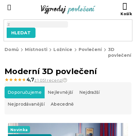
Přejít
NÁ
na
KO
obsah
HLEDAT
Domů
Místnosti
Ložnice
Povlečení
3D
povlečení
Moderní 3D povlečení
★★★★★
★★★★★
4,7
z 1 051 recenzí
Ř
a
Doporučujeme
Nejlevnější
Nejdražší
z
Nejprodávanější
Abecedně
e
n
í
V
p
ý
Novinka
r