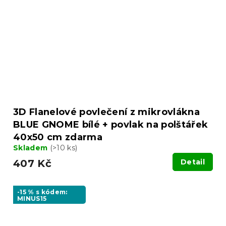
3D Flanelové povlečení z mikrovlákna
BLUE GNOME bílé + povlak na polštářek
40x50 cm zdarma
Skladem
(>10 ks)
407 Kč
Detail
-15 % s kódem:
MINUS15