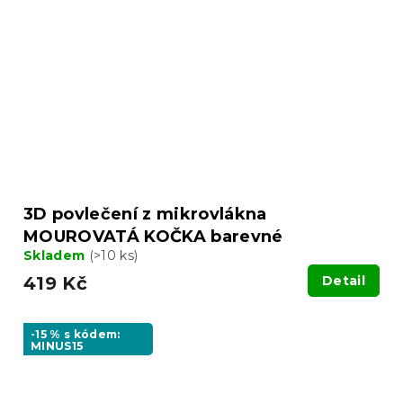
3D povlečení z mikrovlákna
MOUROVATÁ KOČKA barevné
Skladem
(>10 ks)
419 Kč
Detail
-15 % s kódem:
MINUS15