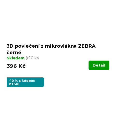
3D povlečení z mikrovlákna ZEBRA
černé
Skladem
(>10 ks)
396 Kč
Detail
-10 % s kódem:
BTS10