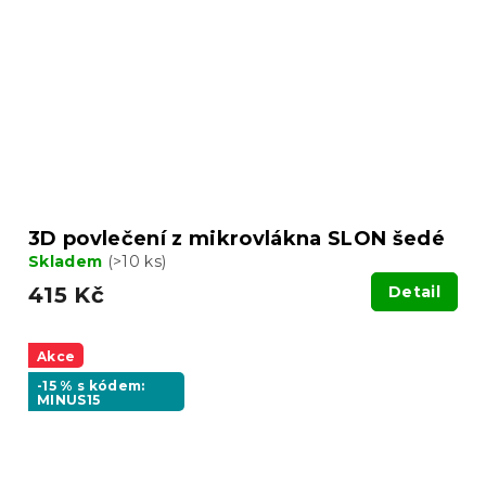
3D povlečení z mikrovlákna SLON šedé
Skladem
(>10 ks)
415 Kč
Detail
Akce
-15 % s kódem:
MINUS15