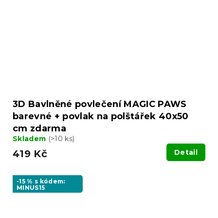
3D Bavlněné povlečení MAGIC PAWS
barevné + povlak na polštářek 40x50
cm zdarma
Skladem
(>10 ks)
419 Kč
Detail
-15 % s kódem:
MINUS15