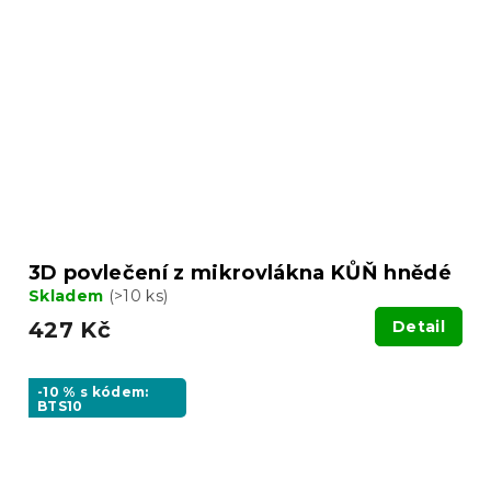
3D povlečení z mikrovlákna KŮŇ hnědé
Skladem
(>10 ks)
427 Kč
Detail
-10 % s kódem:
BTS10