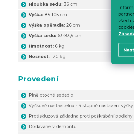
Hloubka sedu:
36 cm
Informa
partner
Výška:
85-105 cm
všech v
Výška opěradla:
26 cm
cookie
Zásadá
Výška sedu:
63-83,5 cm
Hmotnost:
6 kg
Nas
Nosnost:
120 kg
Provedení
Plně otočné sedadlo
Výškově nastavitelná - 4 stupně nastavení výšky
Protiskluzová základna proti poškrábání podlahy
Dodávané v demontu