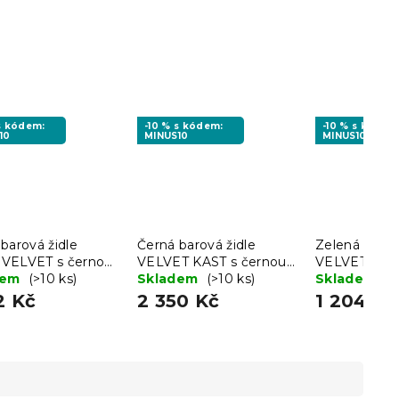
 s kódem:
-10 % s kódem:
-10 % s kódem
10
MINUS10
MINUS10
barová židle
Černá barová židle
Zelená barov
VELVET s černou
VELVET KAST s černou
VELVET KAST
u
dem
(>10 ks)
nohou
Skladem
(>10 ks)
nohou
Skladem
(>
2 Kč
2 350 Kč
1 204 Kč