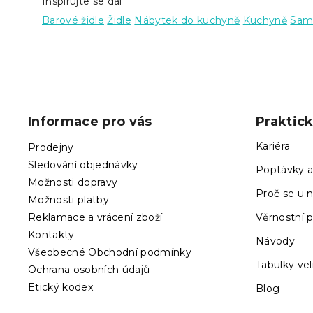
Inspirujte se dál
Barové židle
Židle
Nábytek do kuchyně
Kuchyně
Same
Z
á
p
Informace pro vás
Praktic
a
t
Kariéra
Prodejny
í
Sledování objednávky
Poptávky a
Možnosti dopravy
Proč se u n
Možnosti platby
Reklamace a vrácení zboží
Věrnostní 
Kontakty
Návody
Všeobecné Obchodní podmínky
Tabulky vel
Ochrana osobních údajů
Etický kodex
Blog