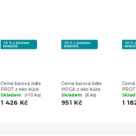
-10 % s kódem:
-10 % s kódem:
-10 %
MINUS10
MINUS10
MINUS
Černá barová židle
Černá barová židle
Černá 
PROT z eko kůže
HOGA z eko kůže
PROT 
Skladem
(>10 ks)
Skladem
(6 ks)
noho
Skla
1 426 Kč
951 Kč
1 18