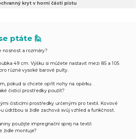
chranný kryt v horní části pístu
se ptáte 🙋
e nosnost a rozměry?
 hloubka 49 cm. Výšku si můžete nastavit mezi 85 a 105
pro různě vysoké barové pulty.
, pokud si chcete opřít nohy na opěrku.
 jaké čisticí prostředky použít?
nými čisticími prostředky určenými pro textil. Kovové
ou údržbou si židle zachová svůj vzhled a funkčnost.
ny použijte impregnační sprej na textil.
e židle montuje?