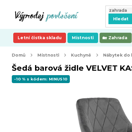
Přejít
na
obsah
Hledat
Letní čistka skladu
Místnosti
Zahrada
Domů
Místnosti
Kuchyně
Nábytek do
Šedá barová židle VELVET K
-10 % s kódem: MINUS10