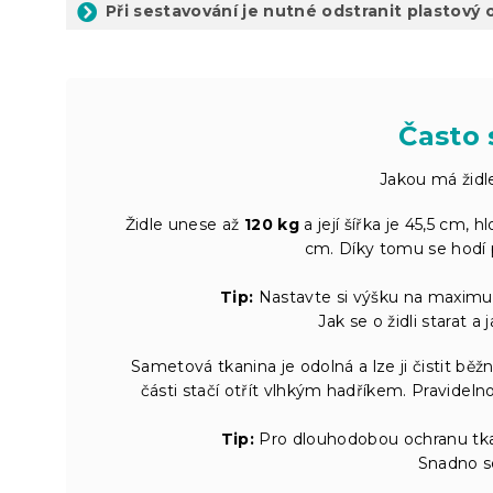
Při sestavování je nutné odstranit plastový o
Často 
Jakou má židl
Židle unese až
120 kg
a její šířka je 45,5 cm,
cm. Díky tomu se hodí 
Tip:
Nastavte si výšku na maximum
Jak se o židli starat a
Sametová tkanina je odolná a lze ji čistit běž
části stačí otřít vlhkým hadříkem. Pravideln
Tip:
Pro dlouhodobou ochranu tkani
Snadno s