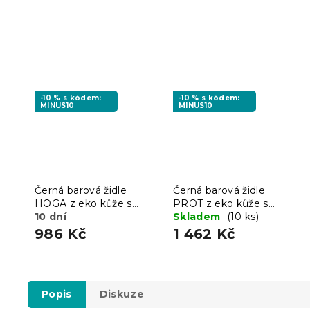
-10 % s kódem:
-10 % s kódem:
MINUS10
MINUS10
Černá barová židle
Černá barová židle
HOGA z eko kůže s
PROT z eko kůže s
černou nohou
10 dní
černou nohou
Skladem
(10 ks)
986 Kč
1 462 Kč
Popis
Diskuze