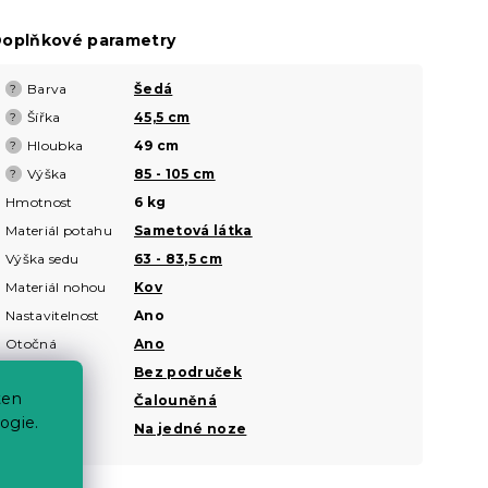
oplňkové parametry
Barva
Šedá
?
Šířka
45,5 cm
?
Hloubka
49 cm
?
Výška
85 - 105 cm
?
Hmotnost
6 kg
Materiál potahu
Sametová látka
Výška sedu
63 - 83,5 cm
Materiál nohou
Kov
Nastavitelnost
Ano
Otočná
Ano
Područky
Bez područek
ten
Potah
Čalouněná
ogie.
Typ nohou
Na jedné noze