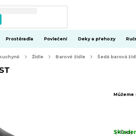
Prostěradla
Povlečení
Deky a přehozy
Ruč
 kuchyně
Židle
Barové židle
AST
Můžeme d
Sklad
(>10 ks)