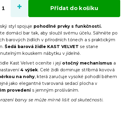
cena:
Přidat do košíku
ský styl spojuje
pohodlné prvky s funkčností.
te domácí bar tak, aby sloužil svému účelu. Sáhněte po
ch barových židlích v přírodních tónech a s praktickým
ím.
Šedá barová židle KAST VELVET
se stane
nutelným kouskem nábytku v jídelně.
idle Kast Velvet oceníte i její
otočný mechanismus
a
nastavení
4 výšek
. Celé židli dominuje stříbrná kovová
pěrkou na nohy
, která zaručuje vysoké pohodlí během
ejně jako elegantně tvarovaná sedací plocha v
ém provedení
s jemným prošíváním.
razení barvy se může mírně lišit od skutečnosti.