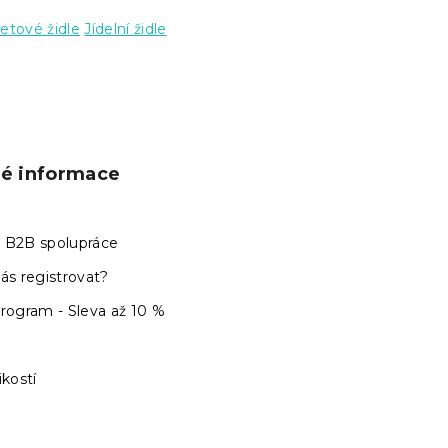
tové židle
Jídelní židle
ké informace
 B2B spolupráce
ás registrovat?
program - Sleva až 10 %
ikostí