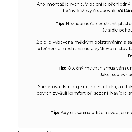
Ano, montáž je rychlá. V balení je přehledný
běžný křížový šroubovák.
Větši
Tip:
Nezapomeňte odstranit plastový
Je židle pohod
Židle je vybavena měkkým polstrováním a sa
otočnému mechanismu a výškové nastavitelno
n
Tip:
Otočný mechanismus vám umož
Jaké jsou výh
Sametová tkanina je nejen estetická, ale ta
povrch zvyšují komfort při sezení. Navíc je 
Tip:
Aby si tkanina udržela svou jemno