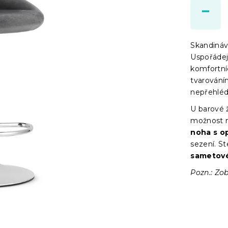
Skandináv
Uspořádej
komfortní
tvarován
nepřehléd
U barové ž
možnost 
noha s o
sezení. St
sametov
Pozn.: Zob