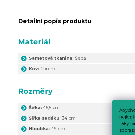
Detailní popis produktu
Materiál
Sametová tkanina:
Šedá
Kov:
Chrom
Rozměry
Šířka:
45,5 cm
Abycho
nejlep
Šířka sedáku:
34 cm
Díky n
Hloubka:
49 cm
zobraz