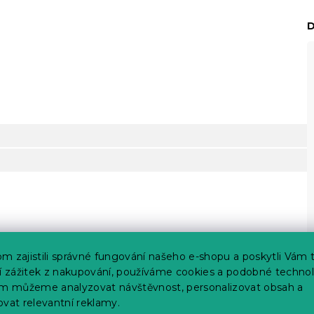
D
m zajistili správné fungování našeho e-shopu a poskytli Vám 
ší zážitek z nakupování, používáme cookies a podobné technol
im můžeme analyzovat návštěvnost, personalizovat obsah a
ovat relevantní reklamy.