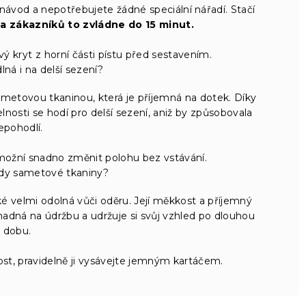
 návod a nepotřebujete žádné speciální nářadí. Stačí
na zákazníků to zvládne do 15 minut.
 kryt z horní části pístu před sestavením.
lná i na delší sezení?
metovou tkaninou, která je příjemná na dotek. Díky
sti se hodí pro delší sezení, aniž by způsobovala
epohodlí.
ní snadno změnit polohu bez vstávání.
ody sametové tkaniny?
ké velmi odolná vůči oděru. Její měkkost a příjemný
snadná na údržbu a udržuje si svůj vzhled po dlouhou
dobu.
st, pravidelně ji vysávejte jemným kartáčem.