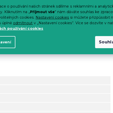
ce o používání našich stránek sdílíme s reklamními a analyti
y. Kliknutím na „
Přijmout vše
“ nám dáváte souhlas ke zpraco
olitelných cookies.
Nastavení cookies
si můžete přizpůsobit 
s úplně
odmítnout
v „Nastavení cookies“. Více se dozvíte v na
ch používání cookies
Souhl
tavení