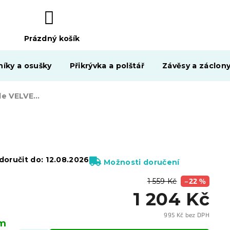
Prázdný košík
NÁKUPNÍ
KOŠÍK
níky a osušky
Přikrývka a polštář
Závěsy a záclon
Šedá barová židle VELVET KAST
oručit do:
12.08.2026
Možnosti doručení
1 559 Kč
–22 %
1 204 Kč
995 Kč bez DPH
em
Měrn