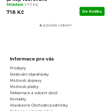
Skladem
(>10 ks)
718 Kč
Do Košíku
4
položek celkem
O
v
l
á
Z
d
á
a
p
c
Informace pro vás
í
a
p
t
Prodejny
r
í
v
Sledování objednávky
k
Možnosti dopravy
y
Možnosti platby
v
ý
Reklamace a vrácení zboží
p
Kontakty
i
Všeobecné Obchodní podmínky
s