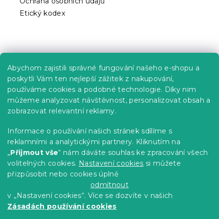
Ochrana osobních údajů
u
Etický kodex
Praktické informace
Abychom zajistili správné fungování našeho e-shopu a
Kariéra
poskytli Vám ten nejlepší zážitek z nakupování,
používáme cookies a podobné technologie. Díky nim
Poptávky a B2B spolupráce
můžeme analyzovat návštěvnost, personalizovat obsah a
zobrazovat relevantní reklamy.
Proč se u nás registrovat?
Věrnostní program - Sleva až 10 %
Informace o používání našich stránek sdílíme s
reklamními a analytickými partnery. Kliknutím na
Návody
„
Přijmout vše
“ nám dáváte souhlas ke zpracování všech
Tabulky velikostí
volitelných cookies.
Nastavení cookies
si můžete
přizpůsobit nebo cookies úplně
Blog
odmítnout
v „Nastavení cookies“. Více se dozvíte v našich
Zásadách používání cookies