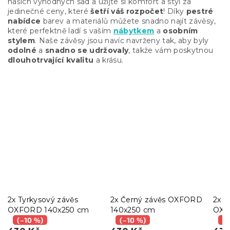
našich výhodných sad a užijte si komfort a styl za
jedinečné ceny, které
šetří váš rozpočet
! Díky
pestré
nabídce
barev a materiálů můžete snadno najít závěsy,
které perfektně ladí s vaším
nábytkem
a
osobním
stylem
. Naše závěsy jsou navíc navrženy tak, aby byly
odolné
a
snadno se udržovaly
, takže vám poskytnou
dlouhotrvající kvalitu
a krásu.
2x Tyrkysový závěs
2x Černý závěs OXFORD
2x S
OXFORD 140x250 cm
140x250 cm
OXF
(–10 %)
(–10 %)
(–