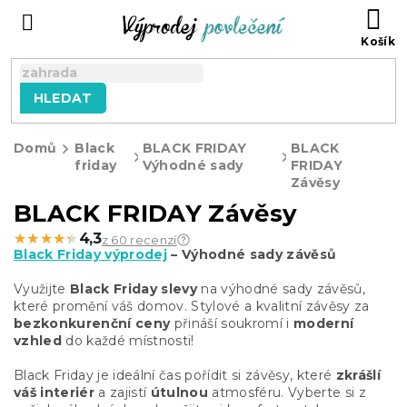
Přejít
NÁ
na
KO
obsah
HLEDAT
Domů
Black
BLACK FRIDAY
BLACK
friday
Výhodné sady
FRIDAY
Závěsy
BLACK FRIDAY Závěsy
★★★★★
★★★★★
4,3
z 60 recenzí
Black Friday výprodej
– Výhodné sady závěsů
Využijte
Black Friday slevy
na výhodné sady závěsů,
které promění váš domov. Stylové a kvalitní závěsy za
bezkonkurenční ceny
přináší soukromí i
moderní
vzhled
do každé místnosti!
Black Friday je ideální čas pořídit si závěsy, které
zkrášlí
váš interiér
a zajistí
útulnou
atmosféru. Vyberte si z