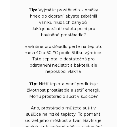
Tip:
Vyjměte prostěradlo z pračky
hned po doprání, abyste zabránili
vzniku hlubších záhybů.
Jaká je ideální teplota praní pro
bavlněné prostěradlo?
Bavlněné prostěradlo perte na teplotu
mezi 40 a 60 °C podle štítku výrobce.
Tato teplota je dostatečná pro
odstranění nečistot a bakterií, ale
nepoškodí vlákna.
Tip:
Nižší teplota praní prodlužuje
životnost prostěradla a šetří energii.
Mohu prostěradlo sušit v sušičce?
Ano, prostěradlo můžete sušit v
sušičce na nízké teploty. To pomáhá
udržet jeho měkkost a tvar. Bavlna je
odolná a při správné péči si zachovává