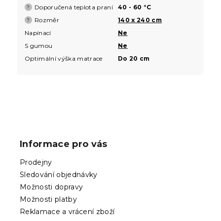
Doporučená teplota praní
40 - 60 °C
?
Rozměr
140 x 240 cm
?
Napínací
Ne
S gumou
Ne
Optimální výška matrace
Do 20 cm
Z
á
p
Informace pro vás
a
t
Prodejny
í
Sledování objednávky
Možnosti dopravy
Možnosti platby
Reklamace a vrácení zboží