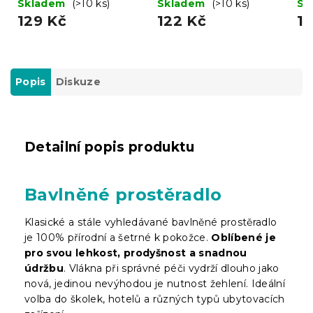
Skladem
(>10 ks)
Skladem
(>10 ks)
Sk
129 Kč
122 Kč
1
Popis
Diskuze
Detailní popis produktu
Bavlněné prostěradlo
Klasické a stále vyhledávané bavlněné prostěradlo
je 100% přírodní a šetrné k pokožce.
Oblíbené je
pro svou lehkost, prodyšnost a snadnou
údržbu
. Vlákna při správné péči vydrží dlouho jako
nová, jedinou nevýhodou je nutnost žehlení. Ideální
volba do školek, hotelů a různých typů ubytovacích