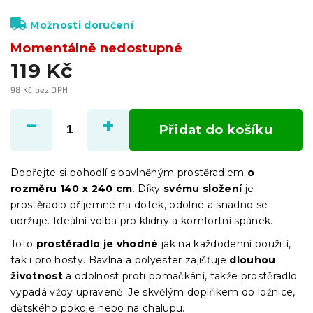
Možnosti doručení
Momentálně nedostupné
119 Kč
98 Kč bez DPH
Měrná
cena:
Přidat do košíku
Dopřejte si pohodlí s bavlněným prostěradlem
o
rozměru 140 x 240 cm
. Díky
svému složení
je
prostěradlo příjemné na dotek, odolné a snadno se
udržuje. Ideální volba pro klidný a komfortní spánek.
Toto
prostěradlo je vhodné
jak na každodenní použití,
tak i pro hosty. Bavlna a polyester zajišťuje
dlouhou
životnost
a odolnost proti pomačkání, takže prostěradlo
vypadá vždy upraveně. Je skvělým doplňkem do ložnice,
dětského pokoje nebo na chalupu.