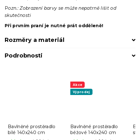
P
ozn.: Zobrazení barvy se může nepatrně lišit od
skutečnosti
Při prvním praní je nutné prát odděleně!
Rozměry a materiál
Podrobnosti
Akce
Výprodej
Bavlněné prostěradlo
Bavlněné prostěradlo
Bav
bílé 140x240 cm
béžové 140x240 cm
sv