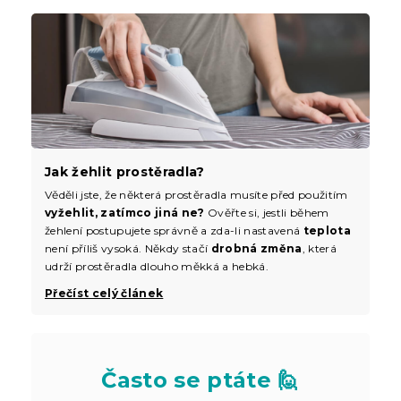
Jak žehlit prostěradla?
Věděli jste, že některá prostěradla musíte před použitím
vyžehlit, zatímco jiná ne?
Ověřte si, jestli během
žehlení postupujete správně a zda-li nastavená
teplota
není příliš vysoká. Někdy stačí
drobná změna
, která
udrží prostěradla dlouho měkká a hebká.
Přečíst celý článek
Často se ptáte 🙋