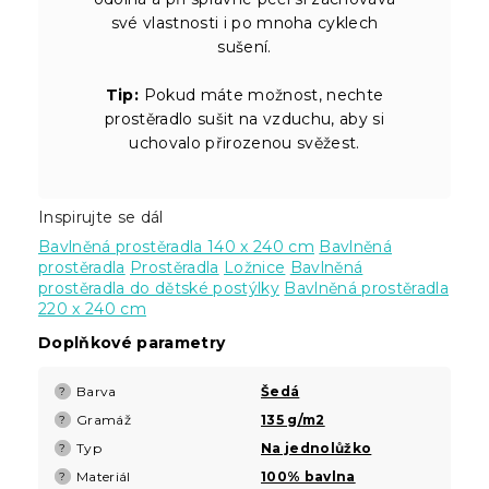
své vlastnosti i po mnoha cyklech
sušení.
Tip:
Pokud máte možnost, nechte
prostěradlo sušit na vzduchu, aby si
uchovalo přirozenou svěžest.
Inspirujte se dál
Bavlněná prostěradla 140 x 240 cm
Bavlněná
prostěradla
Prostěradla
Ložnice
Bavlněná
prostěradla do dětské postýlky
Bavlněná prostěradla
220 x 240 cm
Doplňkové parametry
Barva
Šedá
?
Gramáž
135 g/m2
?
Typ
Na jednolůžko
?
Materiál
100% bavlna
?