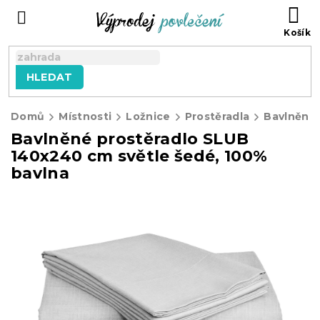
Přejít
NÁ
na
KO
obsah
HLEDAT
Domů
Místnosti
Ložnice
Prostěradla
Bavlněná 
Bavlněné prostěradlo SLUB
140x240 cm světle šedé, 100%
bavlna