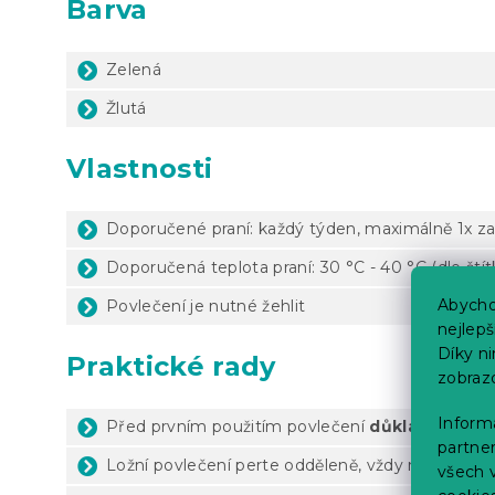
Barva
Zelená
Žlutá
Vlastnosti
Doporučené praní: každý týden, maximálně 1x za
Doporučená teplota praní: 30 °C - 40 °C (dle ští
Abycho
Povlečení je nutné žehlit
nejlep
Díky n
Praktické rady
zobraz
Informa
Před prvním použitím povlečení
důkladně vype
partner
Ložní povlečení perte odděleně, vždy naruby a 
všech v