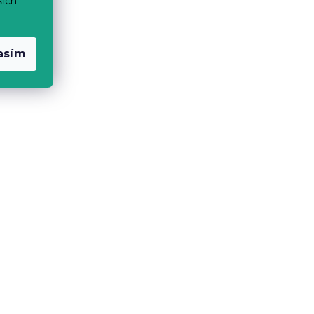
šich
asím