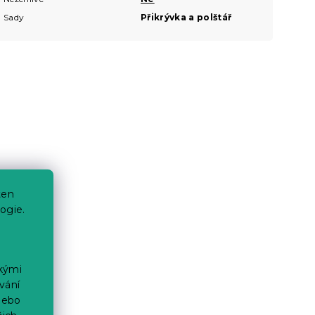
Sady
Přikrývka a polštář
ten
ogie.
ckými
vání
nebo