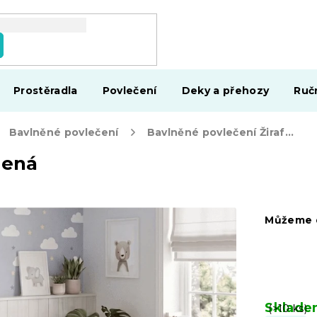
Prostěradla
Povlečení
Deky a přehozy
Ruč
Bavlněné povlečení
Bavlněné povlečení Žirafa zelená
lená
Můžeme d
Sklad
(>10 ks)