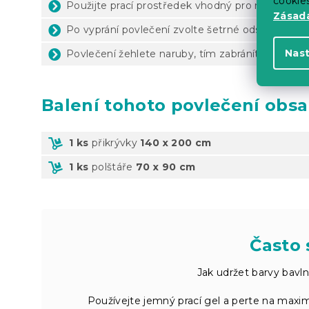
cookie
Použijte prací prostředek vhodný pro materiál a
Zásadá
Po vyprání povlečení zvolte šetrné odstředění
Nas
Povlečení žehlete naruby, tím zabráníte poškoze
Balení
tohoto povlečení obsa
1 ks
přikrývky
140 x 200 cm
1 ks
polštáře
70 x 90 cm
Často 
Jak udržet barvy bavln
Používejte jemný prací gel a perte na maximá