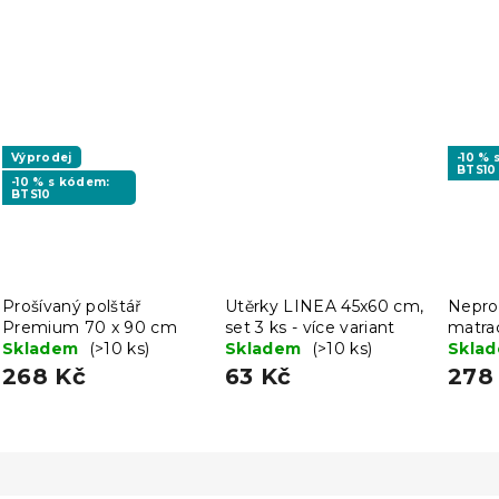
Výprodej
-10 %
BTS10
-10 % s kódem:
BTS10
Prošívaný polštář
Utěrky LINEA 45x60 cm,
Nepro
Premium 70 x 90 cm
set 3 ks - více variant
matra
Skladem
(>10 ks)
Skladem
(>10 ks)
x 200
Skla
268 Kč
63 Kč
278