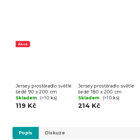
Akce
Jersey prostěradlo světle
Jersey prostěradlo světle
šedé 90 x 200 cm
šedé 180 x 200 cm
Skladem
(>10 ks)
Skladem
(>10 ks)
119 Kč
214 Kč
Popis
Diskuze