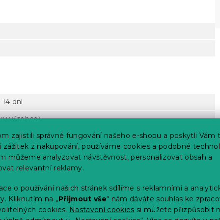
 14 dní
tku výrobce)
m zajistili správné fungování našeho e-shopu a poskytli Vám 
ší zážitek z nakupování, používáme cookies a podobné technol
im můžeme analyzovat návštěvnost, personalizovat obsah a
ovat relevantní reklamy.
ce o používání našich stránek sdílíme s reklamními a analyti
rte
y. Kliknutím na „
Přijmout vše
“ nám dáváte souhlas ke zpraco
zapnuté
olitelných cookies.
Nastavení cookies
si můžete přizpůsobit 