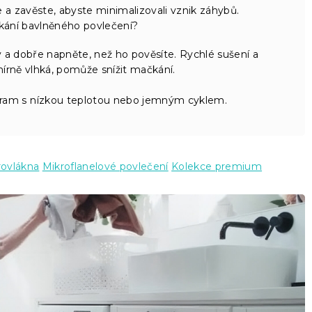
a zavěste, abyste minimalizovali vznik záhybů.
kání bavlněného povlečení?
 a dobře napněte, než ho pověsíte. Rychlé sušení a
 mírně vlhká, pomůže snížit mačkání.
gram s nízkou teplotou nebo jemným cyklem.
rovlákna
Mikroflanelové povlečení
Kolekce premium