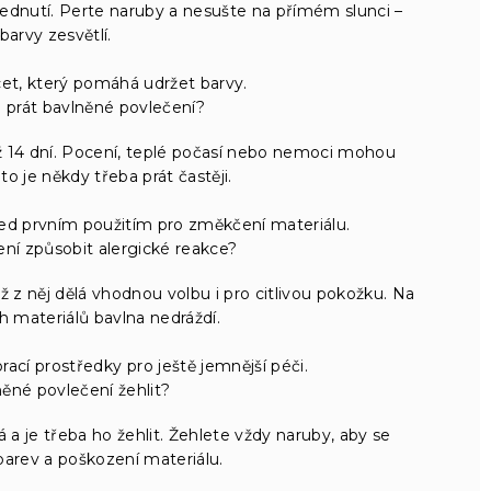
ednutí. Perte naruby a nesušte na přímém slunci –
barvy zesvětlí.
cet, který pomáhá udržet barvy.
 prát bavlněné povlečení?
 14 dní. Pocení, teplé počasí nebo nemoci mohou
oto je někdy třeba prát častěji.
ed prvním použitím pro změkčení materiálu.
ní způsobit alergické reakce?
ž z něj dělá vhodnou volbu i pro citlivou pokožku. Na
h materiálů bavlna nedráždí.
ací prostředky pro ještě jemnější péči.
ěné povlečení žehlit?
a je třeba ho žehlit. Žehlete vždy naruby, aby se
barev a poškození materiálu.