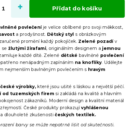
cena:
Přidat do košíku
vlněné povlečení
je velice oblíbené pro svoji měkkost,
savost
a prodyšnost.
Dětský styl
s obrázkovým
aručeně promění každý pokojíček.
Zelené pozadí
v
i se
žlutými žirafami
, originálním designem a
jemnou
zamiluje každé dítě. Zelené
dětské
bavlněné
povlečení
opatřeno nenápadným zapínáním
na knoflíky
. Udělejte
m nejmenším bavlněným povlečením s
hravým
e
české výrobky,
které jsou ušité s láskou a největší péčí.
í od tuzemských firem
si zakládá na kvalitě a hlavním
pokojenost zákazníků. Moderní design a kvalitní materiál
zřejmostí. České produkty prokazují
vyhlášenou
a dlouholeté zkušenosti
českých textilek.
razení barvy se může nepatrně lišit od skutečnosti.