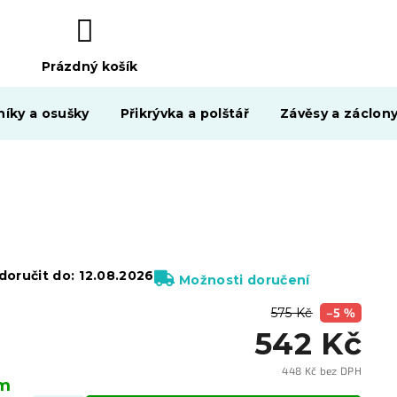
Prázdný košík
NÁKUPNÍ
KOŠÍK
níky a osušky
Přikrývka a polštář
Závěsy a záclon
oručit do:
12.08.2026
Možnosti doručení
575 Kč
–5 %
542 Kč
448 Kč bez DPH
em
Měrn