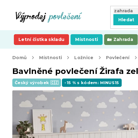
Přejít
na
obsah
Hledat
Letní čistka skladu
Místnosti
Zahrada
Domů
Místnosti
Ložnice
Povlečení
Bavlněné povlečení Žirafa ze
Český výrobek 🇨🇿
-15 % s kódem: MINUS15