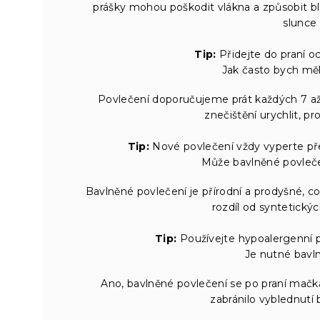
prášky mohou poškodit vlákna a způsobit bl
slunce 
Tip:
Přidejte do praní o
Jak často bych měl
Povlečení doporučujeme prát každých 7 až
znečištění urychlit, pr
Tip:
Nové povlečení vždy vyperte př
Může bavlněné povleče
Bavlněné povlečení je přírodní a prodyšné, co
rozdíl od syntetickýc
Tip:
Používejte hypoalergenní pr
Je nutné bavln
Ano, bavlněné povlečení se po praní mačká 
zabránilo vyblednutí 