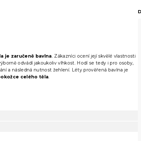
D
la je zaručeně bavlna
. Zákazníci ocení její skvělé vlastnosti
borně odvádí jakoukoliv vlhkost. Hodí se tedy i pro osoby,
ní a následná nutnost žehlení. Léty prověřená bavlna je
pokožce celého těla
.