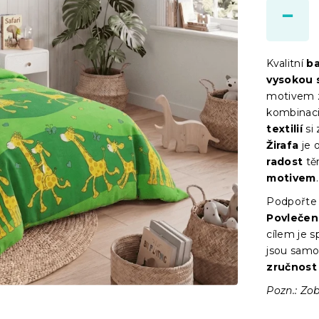
Kvalitní
ba
vysokou 
motivem z
kombinac
textilií
si 
Žirafa
je 
radost
tě
motivem
.
Podpořt
Povlečen
cílem je s
jsou samo
zručnost
Pozn.: Zob