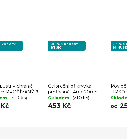
 s kódem:
-10 % s kódem:
-15 % s kódem
BTS10
MINUS15
pustný chránič
Celoroční přikrývka
Povlečení z 
ce PROŠÍVANÝ 90
prošívaná 140 x 200 cm
TIRSO šedob
 cm
dem
(>10 ks)
s polštářem BASIC 70 x
Skladem
(>10 ks)
Skladem
(>
90 cm
 Kč
453 Kč
259 K
od