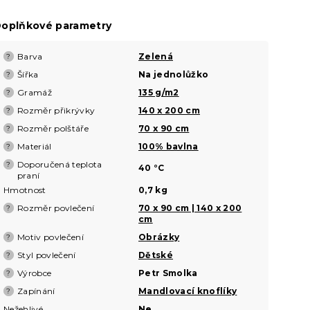
oplňkové parametry
Barva
Zelená
?
Šířka
Na jednolůžko
?
Gramáž
135 g/m2
?
Rozměr přikrývky
140 x 200 cm
?
Rozměr polštáře
70 x 90 cm
?
Materiál
100% bavlna
?
Doporučená teplota
?
40 °C
praní
Hmotnost
0,7 kg
Rozměr povlečení
70 x 90 cm | 140 x 200
?
cm
Motiv povlečení
Obrázky
?
Styl povlečení
Dětské
?
Výrobce
Petr Smolka
?
Zapínání
Mandlovací knoflíky
?
Nežehlivé
Ne