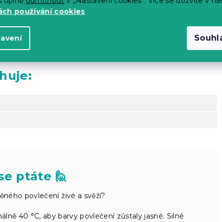
s úplně
odmítnout
v „Nastavení cookies“. Více se dozvíte v na
 barevnost povlečení
ch používání cookies
Souhl
tavení
ní materiálu a vyblednutí barev
huje:
se ptáte 🙋
ěného povlečení živé a svěží?
lně 40 °C, aby barvy povlečení zůstaly jasné. Silné