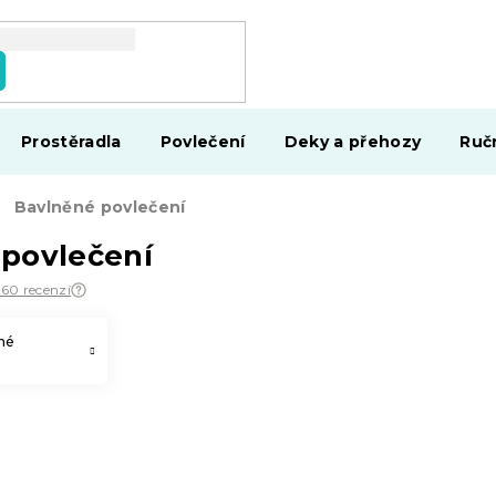
Prostěradla
Povlečení
Deky a přehozy
Ruč
Bavlněné povlečení
povlečení
560 recenzí
né