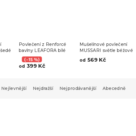
í
Povlečení z Renforcé
Mušelínové povlečení
šedé
bavlny LEAFORA bílé
MUSSARI světle béžové
(–15 %)
569 Kč
od
399 Kč
od
Nejlevnější
Nejdražší
Nejprodávanější
Abecedně
Novinka
-10 % s kódem:
BTS10