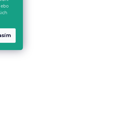
339 Kč
nebo
šich
Novinka
-10 % s kódem:
BTS10
asím
FT
Povlečení do postýlky z
Renforcé bavlny ANIMORA
barevné
Skladem
(>10 ks)
199 Kč