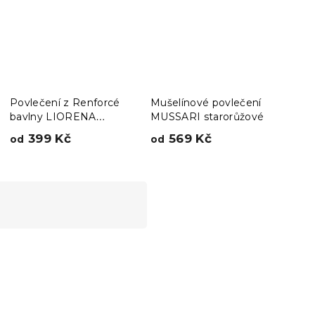
Povlečení z Renforcé
Mušelínové povlečení
Bavl
bavlny LIORENA
MUSSARI starorůžové
Sofi
krémové
399 Kč
569 Kč
(–
od
od
338
Novinka
-15 % s kódem:
MINUS15