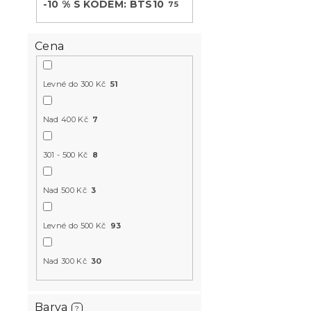
-10 % S KÓDEM: BTS10
75
p
d
r
u
o
k
Cena
d
t
u
ů
k
Levné do 300 Kč
51
t
Dětské povl
ů
Nad 400 Kč
7
bavlny DIG
Skladem
(>10 k
301 - 500 Kč
8
339 Kč
Nad 500 Kč
3
Novinka
Levné do 500 Kč
93
-10 % s kódem:
BTS10
Nad 300 Kč
30
Barva
?