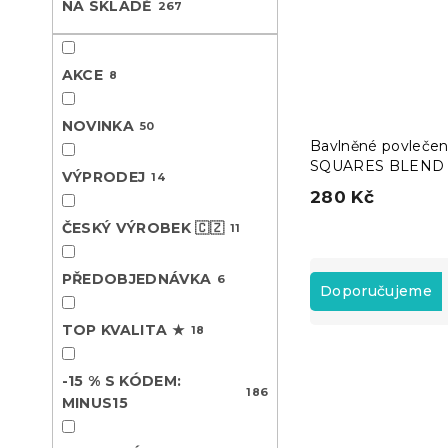
NA SKLADĚ
267
n
e
l
AKCE
8
NOVINKA
50
Bavlněné povlečen
SQUARES BLEND 
VÝPRODEJ
14
280 Kč
ČESKÝ VÝROBEK 🇨🇿
11
Ř
PŘEDOBJEDNÁVKA
6
a
Doporučujeme
z
TOP KVALITA ★
e
18
V
n
ý
í
-15 % S KÓDEM:
Novinka
186
p
p
MINUS15
-10 % s kódem:
i
r
BTS10
s
o