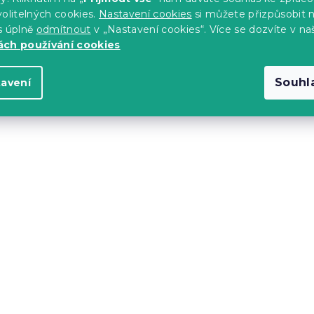
399 Kč
olitelných cookies.
Nastavení cookies
si můžete přizpůsobit 
s úplně
odmítnout
v „Nastavení cookies“. Více se dozvíte v na
ch používání cookies
Novinka
-10 % s kódem:
BTS10
Souhl
tavení
ovlečení HEARTIS
Bavlněné povlečení SO
vé
STRIPES zelené
s)
Skladem
(>10 ks)
399 Kč