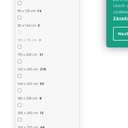
339 Kč
všech v
90 x 135 cm
14
cookie
Zásadá
Novinka
90 x 140 cm
5
-10 % s kódem:
BTS10
Nas
100 x 135 cm
0
135 x 200 cm
21
140 x 200 cm
216
Bavlněné p
140 x 220 cm
50
PINK krémo
160 x 200 cm
8
Skladem
(>10 k
399 Kč
200 x 200 cm
12
200 x 220 cm
48