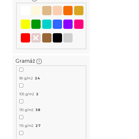
Bavlněné p
RED bílé
Skladem
(>10 k
399 Kč
Gramáž
?
Novinka
90 g/m2
24
-15 % s kódem:
MINUS15
105 g/m2
2
110 g/m2
38
115 g/m2
27
Bavlněné p