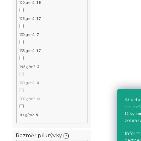
120 g/m2
18
tmavě mod
Skladem
(>10 k
125 g/m2
17
399 Kč
130 g/m2
7
Novinka
135 g/m2
17
-10 % s kódem:
BTS10
145 g/m2
2
160 g/m2
0
200 g/m2
0
Abycho
nejlep
Díky n
119 g/m2
9
Dětské povl
zobraz
bavlny ANI
Skladem
(>10 k
Informa
Rozměr přikrývky
?
partner