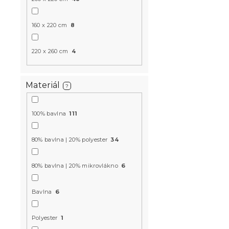
Novinka
-10 % s kódem:
160 x 220 cm
8
BTS10
220 x 260 cm
4
Materiál
?
100% bavlna
111
Bavlněné po
COASTLINE 
80% bavlna | 20% polyester
34
Skladem
(>10 k
399 Kč
80% bavlna | 20% mikrovlákno
6
Bavlna
6
Novinka
-10 % s kódem:
Polyester
1
BTS10