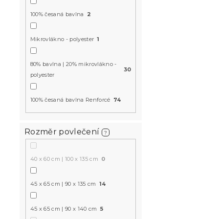
100% česaná bavlna
2
Mikrovlákno - polyester
1
80% bavlna | 20% mikrovlákno -
30
polyester
Dětské povl
bavlny DIN
100% česaná bavlna Renforcé
74
Skladem
(>10 k
339 Kč
Rozměr povlečení
?
40 x 60 cm | 100 x 135 cm
0
Novinka
-15 % s kódem:
MINUS15
45 x 65 cm | 90 x 135 cm
14
45 x 65 cm | 90 x 140 cm
5