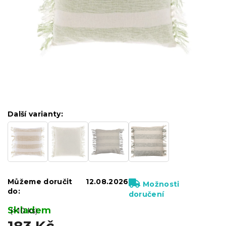
Další varianty:
Můžeme doručit
12.08.2026
Možnosti
do:
doručení
Skladem
(>10 ks)
183 Kč