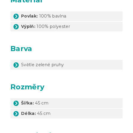
Povlak:
100% bavlna
Výplň:
100% polyester
Barva
Světle zelené pruhy
Rozměry
Šířka:
45 cm
Délka:
45 cm