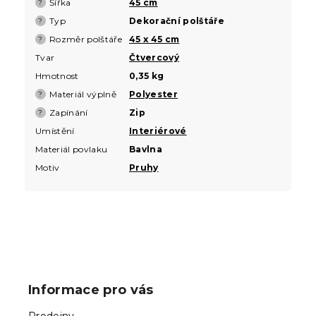
Šířka
45 cm
?
Typ
Dekorační polštáře
?
Rozměr polštáře
45 x 45 cm
?
Tvar
Čtvercový
Hmotnost
0,35 kg
Materiál výplně
Polyester
?
Zapínání
Zip
?
Umístění
Interiérové
Materiál povlaku
Bavlna
Motiv
Pruhy
Z
á
p
Informace pro vás
a
t
Prodejny