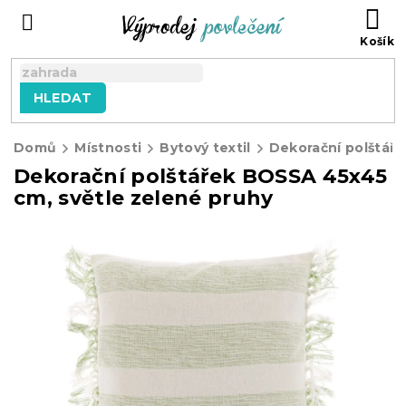
Přejít
NÁ
na
KO
obsah
HLEDAT
Domů
Místnosti
Bytový textil
Dekorační polštářk
Dekorační polštářek BOSSA 45x45
cm, světle zelené pruhy