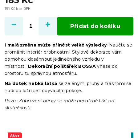
151 Kč bez DPH
Měrná
cena:
Přidat do košíku
I malá změna může přinést velké výsledky
. Naučte se
proměnit interiér drobnostmi. Stylové dekorace vám
pomohou dosáhnout jedinečného vzhledu v
místnosti.
Dekorační polštá
řek BOSSA
vnese do
prostoru tu správnou atmosféru.
Na dotek hebká látka
se zelenými pruhy a třásněmi
se
hodí do ložnice i obývacího pokoje.
Pozn.: Zobrazení barvy se může nepatrně lišit od
skutečnosti.
Akce
Vý