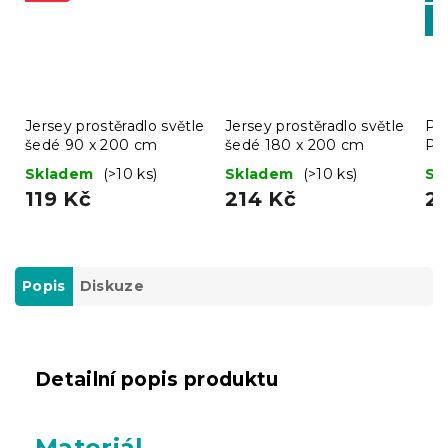
-1
BT
Jersey prostěradlo světle
Jersey prostěradlo světle
Pro
šedé 90 x 200 cm
šedé 180 x 200 cm
Pr
Skladem
(>10 ks)
Skladem
(>10 ks)
Sk
119 Kč
214 Kč
2
Popis
Diskuze
Detailní popis produktu
Materiál