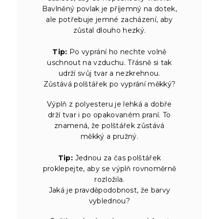
Bavlněný povlak je příjemný na dotek,
ale potřebuje jemné zacházení, aby
zůstal dlouho hezký.
Tip:
Po vyprání ho nechte volně
uschnout na vzduchu. Třásně si tak
udrží svůj tvar a nezkrehnou.
Zůstává polštářek po vyprání měkký?
Výplň z polyesteru je lehká a dobře
drží tvar i po opakovaném praní. To
znamená, že polštářek zůstává
měkký a pružný.
Tip:
Jednou za čas polštářek
proklepejte, aby se výplň rovnoměrně
rozložila.
Jaká je pravděpodobnost, že barvy
vyblednou?