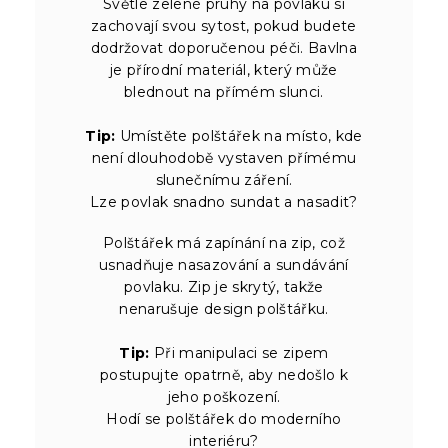
Světle zelené pruhy na povlaku si
zachovají svou sytost, pokud budete
dodržovat doporučenou péči. Bavlna
je přírodní materiál, který může
blednout na přímém slunci.
Tip:
Umístěte polštářek na místo, kde
není dlouhodobě vystaven přímému
slunečnímu záření.
Lze povlak snadno sundat a nasadit?
Polštářek má zapínání na zip, což
usnadňuje nasazování a sundávání
povlaku. Zip je skrytý, takže
nenarušuje design polštářku.
Tip:
Při manipulaci se zipem
postupujte opatrně, aby nedošlo k
jeho poškození.
Hodí se polštářek do moderního
interiéru?