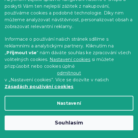
poskytli Vám ten nejlepší zážitek z nakupování,
používáme cookies a podobné technologie. Díky nim
můžeme analyzovat návštěvnost, personalizovat obsah a
zobrazovat relevantní reklamy.
Informace o používání našich stránek sdílíme s
reklamními a analytickými partnery. Kliknutím na
„
Přijmout vše
“ nám dáváte souhlas ke zpracování všech
volitelných cookies.
Nastavení cookies
si můžete
přizpůsobit nebo cookies úplně
Dekorační polštářek FLORIE 45x45 cm,
odmítnout
světle růžový
v „Nastavení cookies“. Více se dozvíte v našich
Skladem
(>10 ks)
Zásadách používání cookies
173 Kč
Do Košíku
Nastavení
Souhlasím