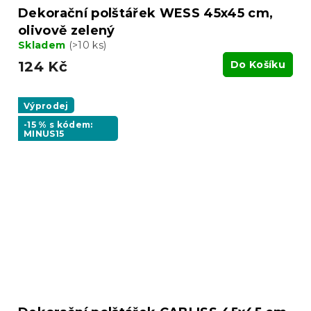
Dekorační polštářek WESS 45x45 cm,
olivově zelený
Skladem
(>10 ks)
124 Kč
Do Košíku
Výprodej
-15 % s kódem:
MINUS15