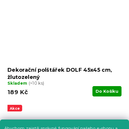
Dekorační polštářek DOLF 45x45 cm,
žlutozelený
Skladem
(>10 ks)
189 Kč
Do Košíku
Akce
Abychom zajistili správné fungování našeho e-shopu a