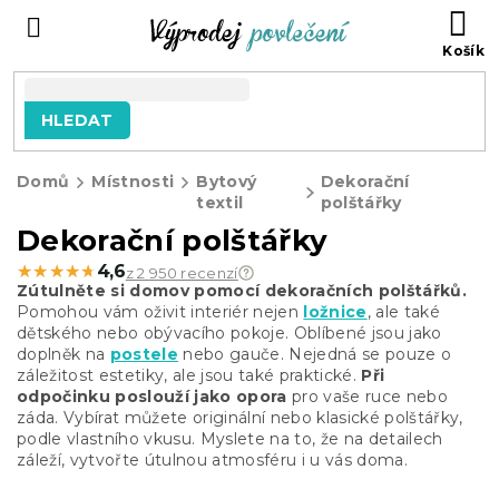
Přejít
NÁ
na
KO
obsah
HLEDAT
Domů
Místnosti
Bytový
Dekorační
textil
polštářky
Dekorační polštářky
★★★★★
★★★★★
4,6
z 2 950 recenzí
Zútulněte si domov pomocí dekoračních polštářků.
Pomohou vám oživit interiér nejen
ložnice
, ale také
dětského nebo obývacího pokoje. Oblíbené jsou jako
doplněk na
postele
nebo gauče. Nejedná se pouze o
záležitost estetiky, ale jsou také praktické.
Při
odpočinku poslouží jako opora
pro vaše ruce nebo
záda. Vybírat můžete originální nebo klasické polštářky,
podle vlastního vkusu. Myslete na to, že na detailech
záleží, vytvořte útulnou atmosféru i u vás doma.