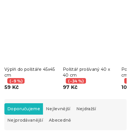
Výplň do polštáře 45x45
Polštář prošívaný 40 x
Polš
cm
40 cm
cm
(–9 %)
(–34 %)
(–
59 Kč
97 Kč
103
Ř
a
Doporučujeme
Nejlevnější
Nejdražší
z
Nejprodávanější
Abecedně
e
n