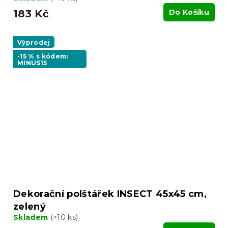
183 Kč
Do Košíku
Výprodej
-15 % s kódem:
MINUS15
Dekorační polštářek INSECT 45x45 cm,
zelený
Skladem
(>10 ks)