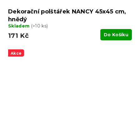
Dekorační polštářek NANCY 45x45 cm,
hnědý
Skladem
(>10 ks)
171 Kč
Do Košíku
Akce