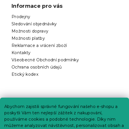
p
Informace pro vás
a
t
Prodejny
í
Sledování objednávky
Možnosti dopravy
Možnosti platby
Reklamace a vrácení zboží
Kontakty
Všeobecné Obchodní podmínky
Ochrana osobních údajů
Etický kodex
Praktické informace
Abychom zajistili správné fungování našeho e-shopu a
Kariéra
poskytli Vám ten nejlepší zážitek z nakupování,
používáme cookies a podobné technologie. Díky nim
Poptávky a B2B spolupráce
můžeme analyzovat návštěvnost, personalizovat obsah a