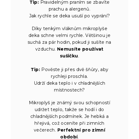
Tip:
Pravidelným praním se zbavíte
prachu a alergenů.
Jak rychle se deka usuší po vyprání?
Díky tenkým vláknům mikroplyše
deka schne velmi rychle. Většinou je
suchá za pár hodin, pokud ji sušíte na
vzduchu.
Nemusíte používat
sušičku
.
Tip:
Pověste ji přes dvě šňůry, aby
rychleji proschla.
Udrží deka teplo i v chladnějších
místnostech?
Mikroplyš je známý svou schopností
udržet teplo, takže se hodí i do
chladnějších podmínek. Je hebká a
hřejivá, což oceníte při zimních
večerech.
Perfektní pro zimní
období
.