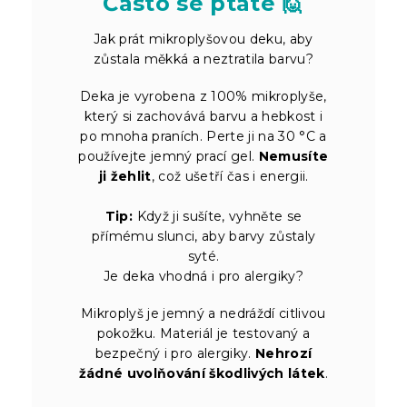
Často se ptáte 🙋
Jak prát mikroplyšovou deku, aby
zůstala měkká a neztratila barvu?
Deka je vyrobena z 100% mikroplyše,
který si zachovává barvu a hebkost i
po mnoha praních. Perte ji na 30 °C a
používejte jemný prací gel.
Nemusíte
ji žehlit
, což ušetří čas i energii.
Tip:
Když ji sušíte, vyhněte se
přímému slunci, aby barvy zůstaly
syté.
Je deka vhodná i pro alergiky?
Mikroplyš je jemný a nedráždí citlivou
pokožku. Materiál je testovaný a
bezpečný i pro alergiky.
Nehrozí
žádné uvolňování škodlivých látek
.