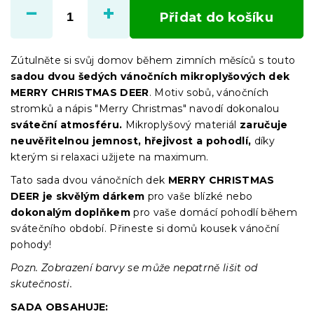
cena:
Přidat do košíku
Zútulněte si svůj domov během zimních měsíců s touto
sadou dvou šedých vánočních mikroplyšových dek
MERRY CHRISTMAS DEER
. Motiv sobů, vánočních
stromků a nápis "Merry Christmas" navodí dokonalou
sváteční atmosféru.
Mikroplyšový materiál
zaručuje
neuvěřitelnou jemnost, hřejivost a pohodlí,
díky
kterým si relaxaci užijete na maximum.
Tato sada dvou vánočních dek
MERRY CHRISTMAS
DEER je skvělým dárkem
pro vaše blízké nebo
dokonalým doplňkem
pro vaše domácí pohodlí během
svátečního období. Přineste si domů kousek vánoční
pohody!
Pozn. Zobrazení barvy se může nepatrně lišit od
skutečnosti.
SADA OBSAHUJE: