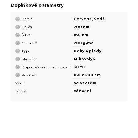
Doplňkové parametry
Barva
Červená
,
Šedá
?
Délka
200 cm
?
Šířka
160 cm
?
Gramáž
200 g/m2
?
Typ
Deky a plédy
?
Materiál
Mikroplyš
?
Doporučená teplota praní
30 °C
?
Rozměr
160 x 200 cm
?
Vzor
Se vzorem
Motiv
Vánoční
Z
á