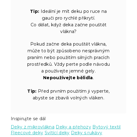
Tip:
Ideální je mít deku po ruce na
gauči pro rychlé přikrytí.
Co dělat, když deka začne pouštět
vlákna?
Pokud začne deka pouštět vlákna,
může to být způsobeno nesprávným
praním nebo použitím silných pracích
prostředků. Vždy perte podle návodu
a používejte jemné gely.
Nepoužívejte bělidla
.
Tip:
Před prvním použitím ji vyperte,
abyste se zbavili volných vláken.
Inspirujte se dál
Deky z mikrovlákna
Deky a přehozy
Bytový textil
Fleecové deky
Svítící deky
Deky s rukávy