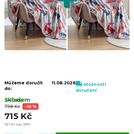
Můžeme doručit
11.08.2026
Možnosti
do:
doručení
Skladem
(>10 ks)
798 Kč
–10 %
715 Kč
591 Kč bez DPH
Měrná