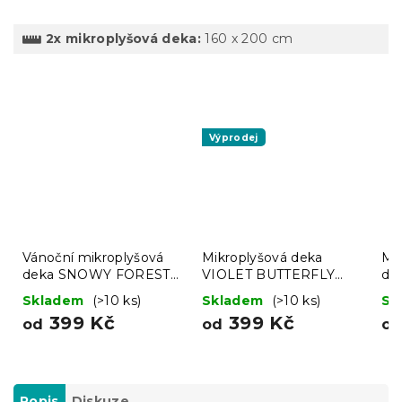
2x mikroplyšová deka:
160 x 200 cm
Výprodej
Vánoční mikroplyšová
Mikroplyšová deka
Mi
deka SNOWY FOREST
VIOLET BUTTERFLY
de
šedá
tmavě modrá
BU
Skladem
(>10 ks)
Skladem
(>10 ks)
Sk
mo
399 Kč
399 Kč
od
od
o
Popis
Diskuze