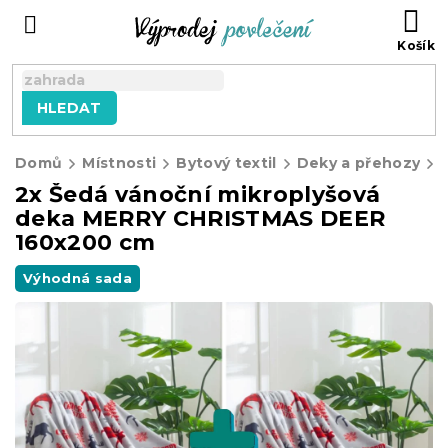
Přejít
NÁ
na
KO
obsah
HLEDAT
Domů
Místnosti
Bytový textil
Deky a přehozy
2x Šedá vánoční mikroplyšová
deka MERRY CHRISTMAS DEER
160x200 cm
Výhodná sada