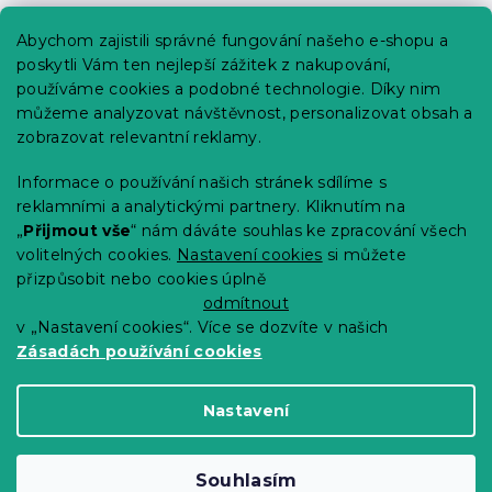
Praktické informace
Abychom zajistili správné fungování našeho e-shopu a
Kariéra
poskytli Vám ten nejlepší zážitek z nakupování,
používáme cookies a podobné technologie. Díky nim
Poptávky a B2B spolupráce
můžeme analyzovat návštěvnost, personalizovat obsah a
Proč se u nás registrovat?
zobrazovat relevantní reklamy.
Věrnostní program - Sleva až 10 %
Informace o používání našich stránek sdílíme s
reklamními a analytickými partnery. Kliknutím na
Návody
„
Přijmout vše
“ nám dáváte souhlas ke zpracování všech
Tabulky velikostí
volitelných cookies.
Nastavení cookies
si můžete
přizpůsobit nebo cookies úplně
Blog
odmítnout
v „Nastavení cookies“. Více se dozvíte v našich
Zásadách používání cookies
Vytvořil Shoptet Premium
Nastavení
Copyright 2026
Výprodej povlečení
. Všechna
Souhlasím
práva vyhrazena.
Upravit nastavení cookies