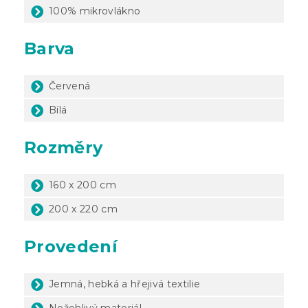
100% mikrovlákno
Barva
Červená
Bílá
Rozměry
160 x 200 cm
200 x 220 cm
Provedení
Jemná, hebká a hřejivá textilie
Nežehlivý materiál