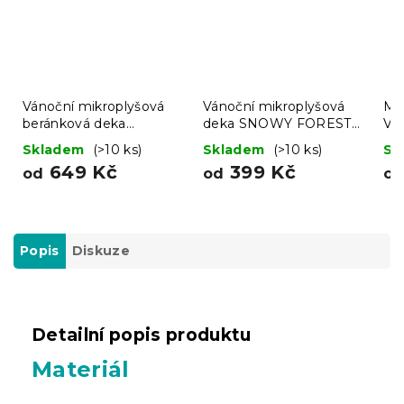
Vánoční mikroplyšová
Vánoční mikroplyšová
Mi
beránková deka
deka SNOWY FOREST
VI
HVĚZDY fialová
šedá
tm
Skladem
(>10 ks)
Skladem
(>10 ks)
Sk
649 Kč
399 Kč
od
od
o
Popis
Diskuze
Detailní popis produktu
Materiál