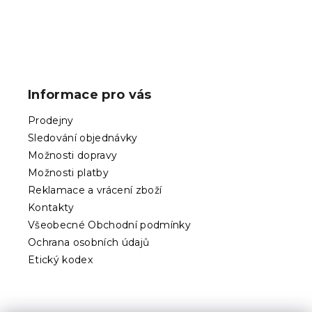
Z
á
p
Informace pro vás
a
t
Prodejny
í
Sledování objednávky
Možnosti dopravy
Možnosti platby
Reklamace a vrácení zboží
Kontakty
Všeobecné Obchodní podmínky
Ochrana osobních údajů
Etický kodex