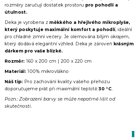
rozměry zaručují dostatek prostoru
pro pohodlí a
útulnost.
Deka je vyrobena z
měkkého a hřejivého mikroplyše,
který poskytuje maximální komfort a pohodlí
, ideální
pro chladné zimní večery. Je
olemována bílým okrajem,
který dodává elegantní vzhled. Deka je zároveň
krásným
dárkem pro vaše blízké.
Rozměr:
160 x 200 cm | 200 x 220 cm
Materiál:
100% mikrovlákno
Náš tip:
Pro zachování kvality vašeho přehozu
doporučujeme prát při maximální teplotě
30 °C
.
Pozn.: Zobrazení barvy se může nepatrně lišit od
skutečnosti.
Vý