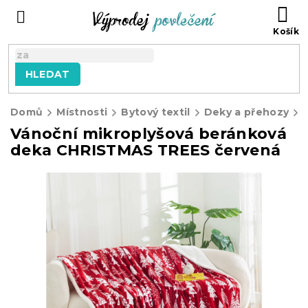
Přejít
NÁ
na
KO
obsah
HLEDAT
Domů
Místnosti
Bytový textil
Deky a přehozy
Vánoční mikroplyšová beránková
deka CHRISTMAS TREES červená