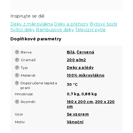
Inspirujte se dál
Deky z mikrovlákna
Deky a přehozy
Bytový textil
Svítící deky
Bambusové deky
Televizní pytle
Doplňkové parametry
Barva
Bílá
,
Červená
?
Gramáž
200 g/m2
?
Typ
Deky a plédy
?
Materiál
100% mikrovlákno
?
Doporučená teplota
?
30 °C
praní
Hmotnost
0,7 kg, 0,88 kg
Rozměr
160 x 200 cm
,
200 x 220
?
cm
Vzor
Se vzorem
Motiv
Vánoční