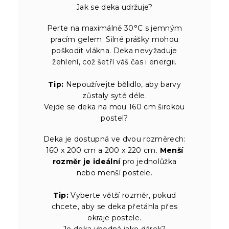
Jak se deka udržuje?
Perte na maximálně 30°C s jemným
pracím gelem. Silné prášky mohou
poškodit vlákna. Deka nevyžaduje
žehlení, což šetří váš čas i energii.
Tip:
Nepoužívejte bělidlo, aby barvy
zůstaly syté déle.
Vejde se deka na mou 160 cm širokou
postel?
Deka je dostupná ve dvou rozměrech:
160 x 200 cm a 200 x 220 cm.
Menší
rozměr je ideální
pro jednolůžka
nebo menší postele.
Tip:
Vyberte větší rozměr, pokud
chcete, aby se deka přetáhla přes
okraje postele.
Je deka vhodná jako dárek?