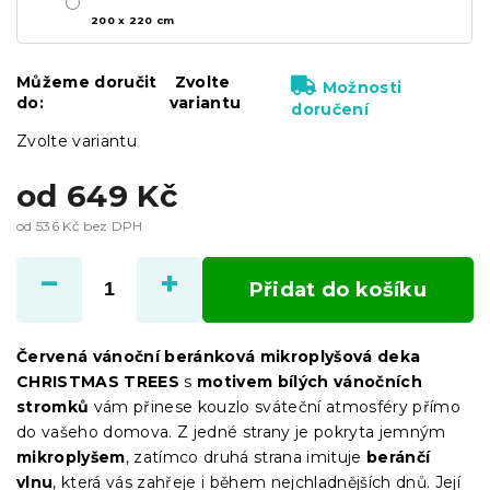
200 x 220 cm
Můžeme doručit
Zvolte
Možnosti
do:
variantu
doručení
Zvolte variantu
od
649 Kč
od
536 Kč
bez DPH
Měrná
cena:
Přidat do košíku
Červená vánoční beránková mikroplyšová deka
CHRISTMAS TREES
s
motivem bílých vánočních
stromků
vám přinese kouzlo sváteční atmosféry přímo
do vašeho domova. Z jedné strany je pokryta jemným
mikroplyšem
, zatímco druhá strana imituje
beránčí
vlnu
, která vás zahřeje i během nejchladnějších dnů. Její