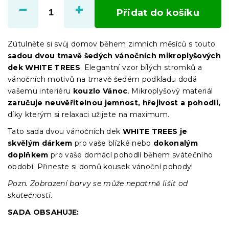
cena:
Přidat do košíku
Zútulněte si svůj domov během zimních měsíců s touto
sadou dvou tmavě šedých vánočních mikroplyšových
dek WHITE TREES
. Elegantní vzor bílých stromků a
vánočních motivů na tmavě šedém podkladu dodá
vašemu interiéru
kouzlo Vánoc
. Mikroplyšový materiál
zaručuje neuvěřitelnou jemnost, hřejivost a pohodlí,
díky kterým si relaxaci užijete na maximum.
Tato sada dvou vánočních dek
WHITE TREES je
skvělým dárkem
pro vaše blízké nebo
dokonalým
doplňkem
pro vaše domácí pohodlí během svátečního
období. Přineste si domů kousek vánoční pohody!
Pozn. Zobrazení barvy se může nepatrně lišit od
skutečnosti.
SADA OBSAHUJE: