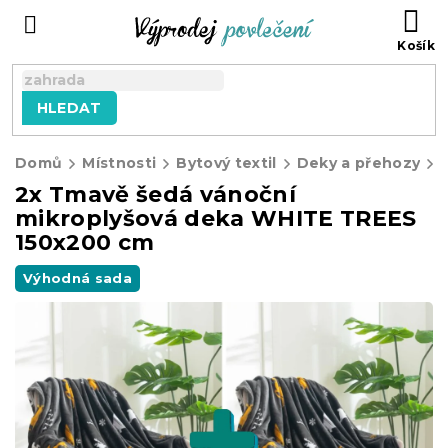
Přejít
NÁ
na
KO
obsah
HLEDAT
Domů
Místnosti
Bytový textil
Deky a přehozy
2x Tmavě šedá vánoční
mikroplyšová deka WHITE TREES
150x200 cm
Výhodná sada