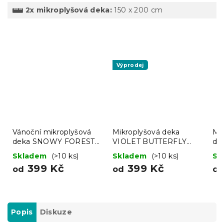
2x mikroplyšová deka:
150 x 200 cm
Výprodej
Vánoční mikroplyšová
Mikroplyšová deka
Mi
deka SNOWY FOREST
VIOLET BUTTERFLY
de
šedá
tmavě modrá
BU
Skladem
(>10 ks)
Skladem
(>10 ks)
Sk
mo
399 Kč
399 Kč
od
od
o
Popis
Diskuze