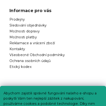
á
p
Informace pro vás
a
t
Prodejny
í
Sledování objednávky
Možnosti dopravy
Možnosti platby
Reklamace a vrácení zboží
Kontakty
Všeobecné Obchodní podmínky
Ochrana osobních údajů
Etický kodex
Praktické informace
Abychom zajistili správné fungování našeho e-shopu a
Kariéra
poskytli Vám ten nejlepší zážitek z nakupování,
používáme cookies a podobné technologie. Díky nim
Poptávky a B2B spolupráce