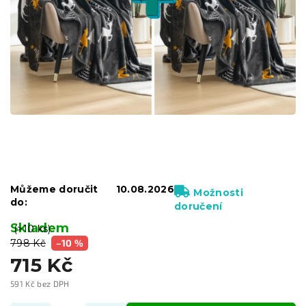
Můžeme doručit
10.08.2026
Možnosti
do:
doručení
Skladem
(>10 ks)
798 Kč
–10 %
715 Kč
591 Kč bez DPH
Měrná