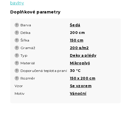
bavlny
Doplňkové parametry
Barva
Šedá
?
Délka
200 cm
?
Šířka
150 cm
?
Gramáž
200 g/m2
?
Typ
Deky a plédy
?
Materiál
Mikroplyš
?
Doporučená teplota praní
30 °C
?
Rozměr
150 x 200 cm
?
Vzor
Se vzorem
Motiv
Vánoční
Z