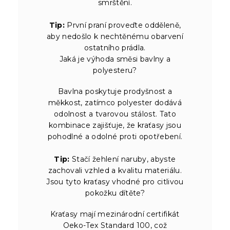
smrštění.
Tip:
První praní proveďte odděleně,
aby nedošlo k nechtěnému obarvení
ostatního prádla.
Jaká je výhoda směsi bavlny a
polyesteru?
Bavlna poskytuje prodyšnost a
měkkost, zatímco polyester dodává
odolnost a tvarovou stálost. Tato
kombinace zajišťuje, že kraťasy jsou
pohodlné a odolné proti opotřebení.
Tip:
Stačí žehlení naruby, abyste
zachovali vzhled a kvalitu materiálu.
Jsou tyto kraťasy vhodné pro citlivou
pokožku dítěte?
Kraťasy mají mezinárodní certifikát
Oeko-Tex Standard 100, což