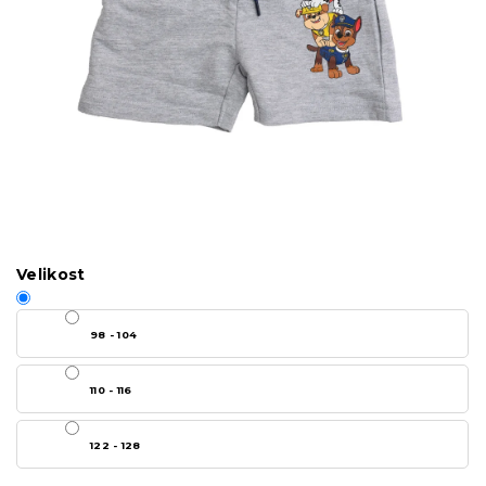
Velikost
98 - 104
110 - 116
122 - 128