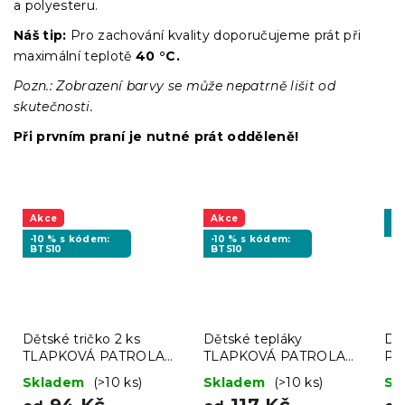
a polyesteru.
Náš tip:
Pro zachování kvality doporučujeme prát při
maximální teplotě
40 °C.
Pozn.: Zobrazení barvy se může nepatrně lišit od
skutečnosti.
Při prvním praní je nutné prát odděleně!
Akce
Akce
-1
BT
-10 % s kódem:
-10 % s kódem:
BTS10
BTS10
Dětské tričko 2 ks
Dětské tepláky
Dět
TLAPKOVÁ PATROLA
TLAPKOVÁ PATROLA
PO
modré/šedé - různé
světle šedé - různé
šed
Skladem
(>10 ks)
Skladem
(>10 ks)
Sk
velikosti
velikosti
94 Kč
117 Kč