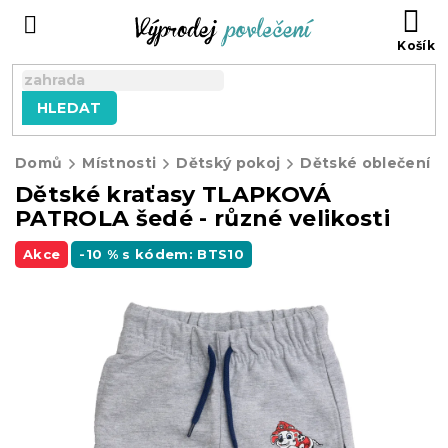
Přejít
NÁ
na
KO
obsah
HLEDAT
Domů
Místnosti
Dětský pokoj
Dětské oblečení
Dětské kraťasy TLAPKOVÁ
PATROLA šedé - různé velikosti
Akce
-10 % s kódem: BTS10