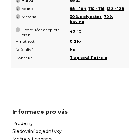
Barva
Šedá
?
Velikost
98 - 104
,
110 - 116
,
122 - 128
?
Materiál
30% polyester
,
70%
?
bavlna
Doporučená teplota
?
40 °C
praní
Hmotnost
0,2 kg
Nežehlivé
Ne
Pohádka
Tlapková Patrola
Z
á
p
Informace pro vás
a
t
Prodejny
í
Sledování objednávky
Možnosti dopravy