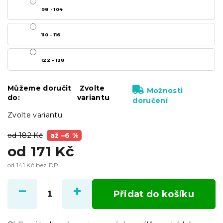
98 - 104
110 - 116
122 - 128
Můžeme doručit
Zvolte
Možnosti
do:
variantu
doručení
Zvolte variantu
od 182 Kč
až –6 %
od
171 Kč
od
141 Kč
bez DPH
Měrná
cena:
Přidat do košíku