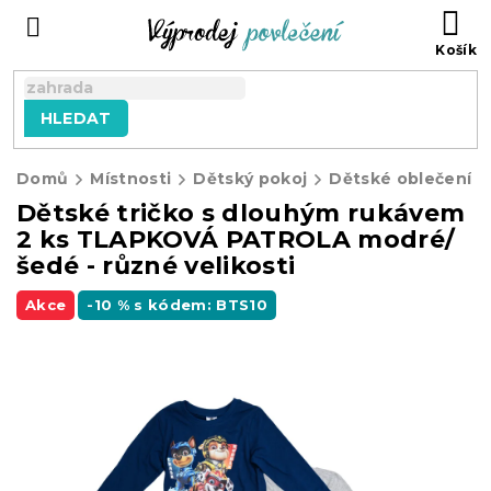
Přejít
NÁ
na
KO
obsah
HLEDAT
Domů
Místnosti
Dětský pokoj
Dětské oblečení
Dětské tričko s dlouhým rukávem
2 ks TLAPKOVÁ PATROLA modré/
šedé - různé velikosti
Akce
-10 % s kódem: BTS10