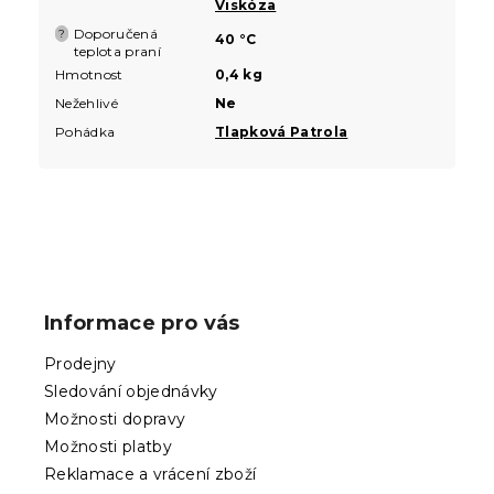
Viskóza
Doporučená
?
40 °C
teplota praní
Hmotnost
0,4 kg
Nežehlivé
Ne
Pohádka
Tlapková Patrola
Z
á
p
Informace pro vás
a
t
Prodejny
í
Sledování objednávky
Možnosti dopravy
Možnosti platby
Reklamace a vrácení zboží