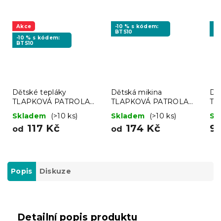
Akce
-10 % s kódem:
-1
BTS10
BT
-10 % s kódem:
BTS10
Dětské tepláky
Dětská mikina
Dě
TLAPKOVÁ PATROLA
TLAPKOVÁ PATROLA
TL
světle šedé - různé
modrá - různé velikosti
pár
Skladem
(>10 ks)
Skladem
(>10 ks)
Sk
velikosti
117 Kč
174 Kč
9
od
od
Popis
Diskuze
Detailní popis produktu