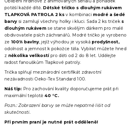
Oblíbení hrdinové z animovaných seriálů a pohádek
potěší každé dítě.
Dětské tričko s dlouhým rukávem
TLAPKOVÁ PATROLA 2 ks
v kombinaci
modré a šedé
barvy
si zamilují všechny holky i kluci. Sada 2 ks triček
s
dlouhým rukávem
se stane skvělým dárkem pro malé
obdivovatele psích záchranářů. Modré tričko je vyrobeno
ze
100% bavlny
, jejíž výhodou je vysoká
prodyšnost,
odolnost a jemnost k pokožce těla. Vybírat můžete hned
z
několika velikostí
pro děti od 2 do 8 let. Udělejte
radost fanouškům Tlapkové patroly.
Trička splňují mezinárodní certifikát zdravotní
nezávadnosti Oeko-Tex Standard 100.
Náš tip:
Pro zachování kvality doporučujeme prát při
maximální teplotě
40 °C.
Pozn.: Zobrazení barvy se může nepatrně lišit od
skutečnosti.
Při prvním praní je nutné prát odděleně!