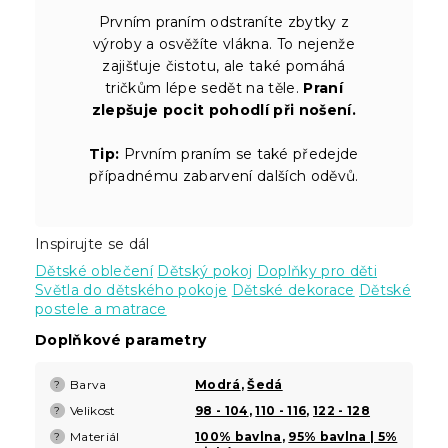
Prvním praním odstraníte zbytky z
výroby a osvěžíte vlákna. To nejenže
zajišťuje čistotu, ale také pomáhá
tričkům lépe sedět na těle.
Praní
zlepšuje pocit pohodlí při nošení.
Tip:
Prvním praním se také předejde
případnému zabarvení dalších oděvů.
Inspirujte se dál
Dětské oblečení
Dětský pokoj
Doplňky pro děti
Světla do dětského pokoje
Dětské dekorace
Dětské
postele a matrace
Doplňkové parametry
Barva
Modrá
,
Šedá
?
Velikost
98 - 104
,
110 - 116
,
122 - 128
?
Materiál
100% bavlna
,
95% bavlna | 5%
?