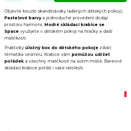
Objevte kouzlo skandinávsky laděných dětských pokojů.
Pastelové barvy
a jednoduché provedení dodají
prostoru harmonii.
Modré skládací krabice se
Space
využijete v dětském pokoji na hračky a další
maličkosti.
Praktický
úložný box do dětského pokoje
zdobí
tématika vesmíru. Krabice vám
pomůžou udržet
pořádek
a všechny maličkosti na svém místě. Barevné
skládací krabice potěší i vaše ratolesti.
A