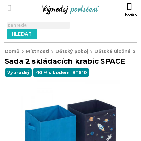
Přejít
NÁ
na
KO
obsah
HLEDAT
Domů
Místnosti
Dětský pokoj
Dětské úložné bo
Sada 2 skládacích krabic SPACE
Výprodej
-10 % s kódem: BTS10