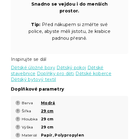
Snadno se vejdou i do menších
prostor.
Tip:
Před nákupem si změřte své
police, abyste měli jistotu, že krabice
padnou přesně.
Inspirujte se dál
Dětské úložné boxy
Dětský pokoj
Dětské
stavebnice
Doplňky pro děti
Dětské koberce
Dětský bytový textil
Doplňkové parametry
Barva
Modrá
?
Šířka
29 cm
?
Hloubka
29 cm
?
Výška
29 cm
?
Materiál
Papír, Polypropylen
?