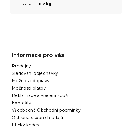
Hmotnost
0,2 kg
Z
á
p
Informace pro vás
a
t
Prodejny
í
Sledování objednávky
Možnosti dopravy
Možnosti platby
Reklamace a vrácení zboží
Kontakty
Všeobecné Obchodní podmínky
Ochrana osobních údajů
Etický kodex