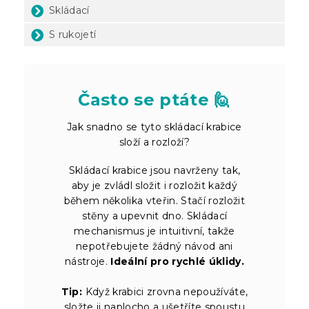
Skládací
S rukojetí
Často se ptáte 🙋
Jak snadno se tyto skládací krabice
složí a rozloží?
Skládací krabice jsou navrženy tak,
aby je zvládl složit i rozložit každý
během několika vteřin. Stačí rozložit
stěny a upevnit dno. Skládací
mechanismus je intuitivní, takže
nepotřebujete žádný návod ani
nástroje.
Ideální pro rychlé úklidy.
Tip:
Když krabici zrovna nepoužíváte,
složte ji naplocho a ušetříte spoustu