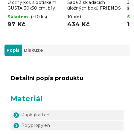
Úložný koš s potiskem
Sada 3 skládacích
Jer
GUSTA 30x30 cm, bílý
úložných boxů FRIENDS
še
Skladem
(>10 ks)
10 dní
Sk
97 Kč
434 Kč
11
Popis
Diskuze
Detailní popis produktu
Materiál
Papír (karton)
Polypropylen