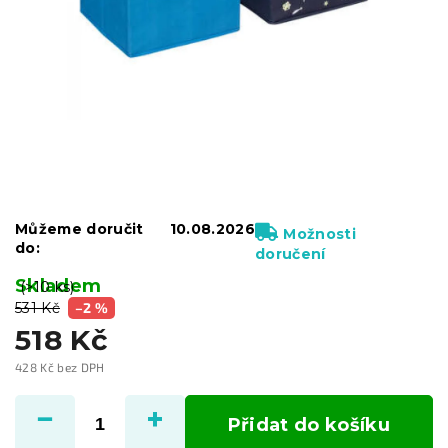
Můžeme doručit
10.08.2026
Možnosti
do:
doručení
Skladem
(>10 ks)
531 Kč
–2 %
518 Kč
428 Kč bez DPH
Měrná
cena:
Přidat do košíku