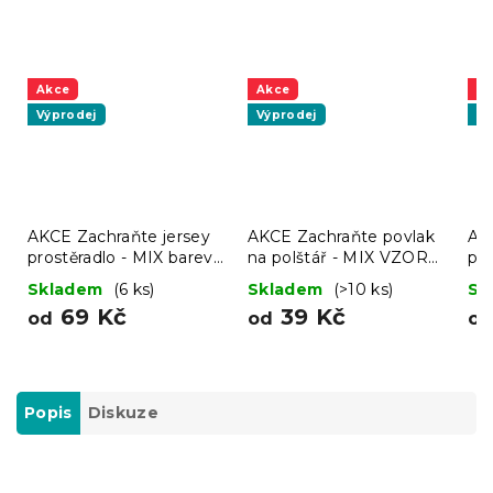
Akce
Akce
A
Výprodej
Výprodej
Vý
AKCE Zachraňte jersey
AKCE Zachraňte povlak
AK
prostěradlo - MIX barev
na polštář - MIX VZORŮ
pro
II. jakost
A BAREV II.jakost
II.
Skladem
(6 ks)
Skladem
(>10 ks)
Sk
69 Kč
39 Kč
od
od
o
Popis
Diskuze