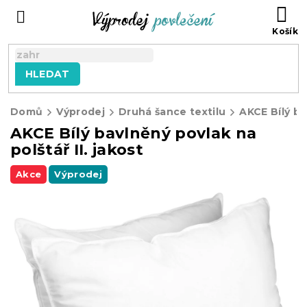
Přejít
NÁ
na
KO
obsah
HLEDAT
Domů
Výprodej
Druhá šance textilu
AKCE Bílý bavlněný povlak na
polštář II. jakost
Akce
Výprodej