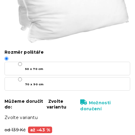
Rozměr polštáře
50 x 70 cm
70 x 90 cm
Můžeme doručit
Zvolte
Možnosti
do:
variantu
doručení
Zvolte variantu
od 139 Kč
až –43 %