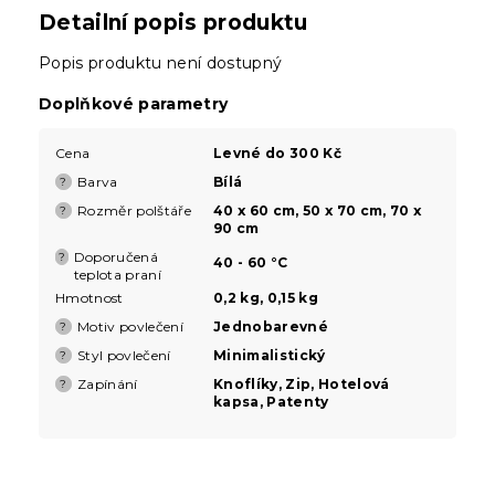
Detailní popis produktu
Popis produktu není dostupný
Doplňkové parametry
Cena
Levné do 300 Kč
Barva
Bílá
?
Rozměr polštáře
40 x 60 cm, 50 x 70 cm, 70 x
?
90 cm
Doporučená
?
40 - 60 °C
teplota praní
Hmotnost
0,2 kg, 0,15 kg
Motiv povlečení
Jednobarevné
?
Styl povlečení
Minimalistický
?
Zapínání
Knoflíky, Zip, Hotelová
?
kapsa, Patenty