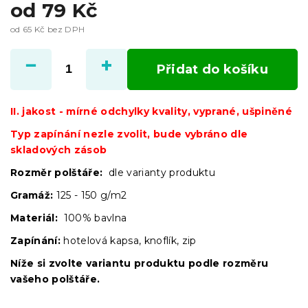
od
79 Kč
od
65 Kč
bez DPH
Měrná
cena:
Přidat do košíku
II. jakost - mírné odchylky kvality, vyprané, ušpiněné
Typ zapínání nezle zvolit, bude vybráno dle
skladových zásob
Rozměr polštáře:
dle varianty produktu
Gramáž:
125 - 150 g/m2
Materiál:
100% bavlna
Zapínání:
hotelová kapsa, knoflík, zip
Níže si zvolte variantu produktu podle rozměru
vašeho polštáře.