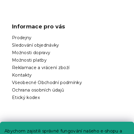
Z
á
p
Informace pro vás
a
t
Prodejny
í
Sledování objednávky
Možnosti dopravy
Možnosti platby
Reklamace a vrácení zboží
Kontakty
Všeobecné Obchodní podmínky
Ochrana osobních údajů
Etický kodex
Praktické informace
Abychom zajistili správné fungování našeho e-shopu a