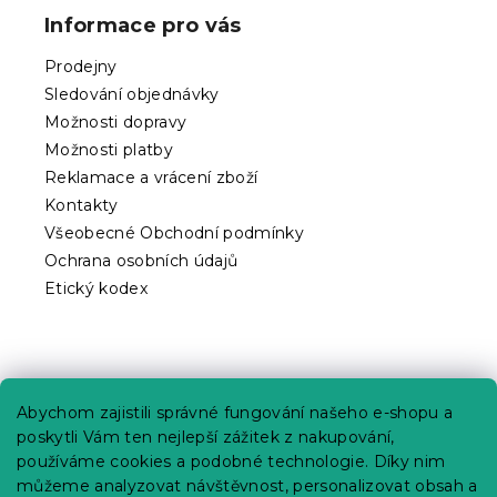
p
Informace pro vás
a
t
Prodejny
í
Sledování objednávky
Možnosti dopravy
Možnosti platby
Reklamace a vrácení zboží
Kontakty
Všeobecné Obchodní podmínky
Ochrana osobních údajů
Etický kodex
Praktické informace
Abychom zajistili správné fungování našeho e-shopu a
Kariéra
poskytli Vám ten nejlepší zážitek z nakupování,
používáme cookies a podobné technologie. Díky nim
Poptávky a B2B spolupráce
můžeme analyzovat návštěvnost, personalizovat obsah a