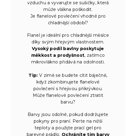
vzduchu a vyvarujte se sušičky, která
může vlákna poškodit.
Je flanelové povlečení vhodné pro
chladnější období?
Flanel je ideální pro chladnější měsíce
díky svým hřejivým vlastnostem.
Vysoký podíl bavlny poskytuje
měkkost a prodyšnost
, zatímco
mikrovlákno přidává na odolnosti.
Tip:
V zimě se budete cítit báječně,
když zkombinujete flanelové
povlečení s hřejivou přikrývkou.
Může flanelové povlečení ztratit
barvu?
Barvy jsou odolné, pokud dodržujete
pokyny pro praní. Perte na nižší
teploty a použijte prací gel pro
barevné prádlo.
Ochráníte tím barvy