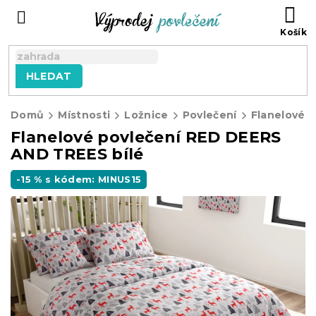
Přejít
NÁ
na
KO
obsah
HLEDAT
Domů
Místnosti
Ložnice
Povlečení
Flanelové p
Flanelové povlečení RED DEERS
AND TREES bílé
-15 % s kódem: MINUS15