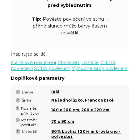
před vyblednutím
.
Tip:
Pověste povlečení ve stínu –
přímé slunce může barvy časem
zesvětlit.
Inspirujte se dál
Flanelové povlečení
Povlečení
Ložnice
7 dílné
povlečení
Svítící povlečení
Výhodné sady povlečení
Doplňkové parametry
Barva
Bílá
?
Šířka
Na jednolůžko
,
Francouzské
?
Rozměr
?
140 x 200 cm
,
200 x 220 cm
přikrývky
Rozměr
?
70 x 90 cm
polštáře
Materiál
80% bavlna | 20% mikrovlákno -
?
polyester