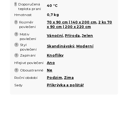
Doporučená
?
40 °C
teplota praní
Hmotnost
0,7 kg
Rozměr
70 x 90 cm | 140 x 200 cm
,
2 ks 70
?
povlečení
x 90 cm | 200 x 220 cm
Motiv
?
Vánoční
,
Příroda
,
Jelen
povlečení
Styl
?
Skandinávský
,
Moderní
povlečení
Zapínání
Knoflíky
?
Hřejivé povlečení
Ano
Oboustranné
Ne
?
Roční období
Podzim
,
Zima
Sady
Přikrývka a polštář
Z
á