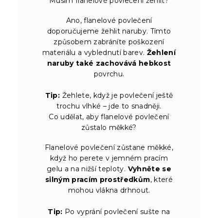
Musím flanelové povlečení žehlit?
Ano, flanelové povlečení
doporučujeme žehlit naruby. Tímto
způsobem zabráníte poškození
materiálu a vyblednutí barev.
Žehlení
naruby také zachovává hebkost
povrchu.
Tip:
Žehlete, když je povlečení ještě
trochu vlhké – jde to snadněji.
Co udělat, aby flanelové povlečení
zůstalo měkké?
Flanelové povlečení zůstane měkké,
když ho perete v jemném pracím
gelu a na nižší teploty.
Vyhněte se
silným pracím prostředkům
, které
mohou vlákna drhnout.
Tip:
Po vyprání povlečení sušte na