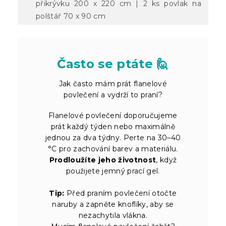
přikrývku 200 x 220 cm | 2 ks povlak na
polštář 70 x 90 cm
Často se ptáte 🙋
Jak často mám prát flanelové
povlečení a vydrží to praní?
Flanelové povlečení doporučujeme
prát každý týden nebo maximálně
jednou za dva týdny. Perte na 30–40
°C pro zachování barev a materiálu.
Prodloužíte jeho životnost
, když
použijete jemný prací gel.
Tip:
Před praním povlečení otočte
naruby a zapněte knoflíky, aby se
nezachytila vlákna.