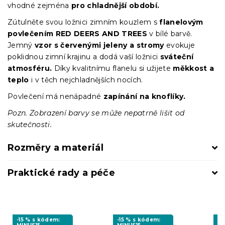
vhodné zejména
pro chladnější období.
Zútulněte svou ložnici zimním kouzlem s
flanelovým
povlečením RED DEERS AND TREES
v bílé barvě.
Jemný
vzor s červenými jeleny a stromy
evokuje
poklidnou zimní krajinu a dodá vaší ložnici
sváteční
atmosféru.
Díky kvalitnímu flanelu si užijete
měkkost a
teplo
i v těch nejchladnějších nocích.
Povlečení má nenápadné
zapínání na knoflíky.
Pozn. Zobrazení barvy se může nepatrně lišit od
skutečnosti.
Rozměry a materiál
Praktické rady a péče
-15 % s kódem:
-15 % s kódem:
-1