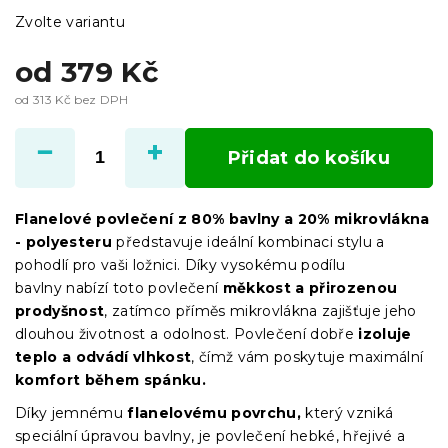
Zvolte variantu
od
379 Kč
od
313 Kč
bez DPH
Měrná
cena:
Přidat do košíku
Flanelové povlečení z 80% bavlny a 20% mikrovlákna
- polyesteru
představuje ideální kombinaci stylu a
pohodlí pro vaši ložnici. Díky vysokému podílu
bavlny nabízí toto povlečení
měkkost a přirozenou
prodyšnost
, zatímco příměs mikrovlákna zajišťuje jeho
dlouhou životnost a odolnost.
Povlečení dobře
izoluje
teplo a odvádí vlhkost
, čímž vám poskytuje maximální
komfort během spánku.
Díky jemnému
flanelovému povrchu,
který vzniká
speciální úpravou bavlny, je povlečení hebké, hřejivé a