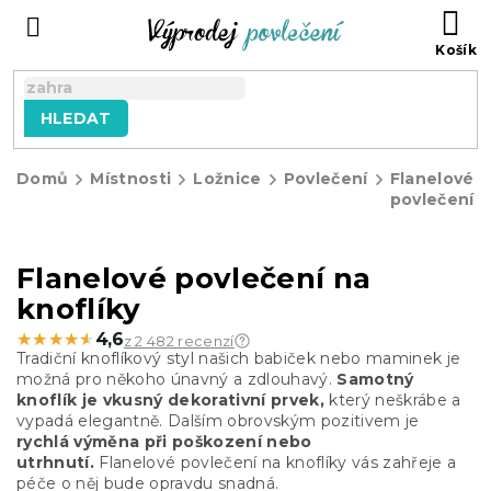
Přejít
NÁ
na
KO
obsah
HLEDAT
Domů
Místnosti
Ložnice
Povlečení
Flanelové
povlečení
Flanelové povlečení na
knoflíky
★★★★★
★★★★★
4,6
z 2 482 recenzí
Tradiční knoflíkový styl našich babiček nebo maminek je
možná pro někoho únavný a zdlouhavý.
Samotný
knoflík je vkusný dekorativní prvek,
který neškrábe a
vypadá elegantně. Dalším obrovským pozitivem je
rychlá výměna při poškození nebo
utrhnutí.
Flanelové povlečení na knoflíky vás zahřeje a
péče o něj bude opravdu snadná.