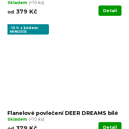
Skladem
(>10 ks)
379 Kč
Detail
od
-15 % s kódem:
MINUS15
Flanelové povlečení DEER DREAMS bílé
Skladem
(>10 ks)
379 Kč
Detail
od