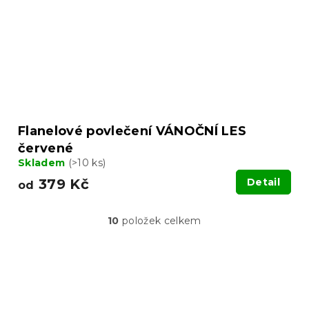
Flanelové povlečení VÁNOČNÍ LES
červené
Skladem
(>10 ks)
379 Kč
Detail
od
10
položek celkem
O
v
l
á
Z
d
á
a
p
c