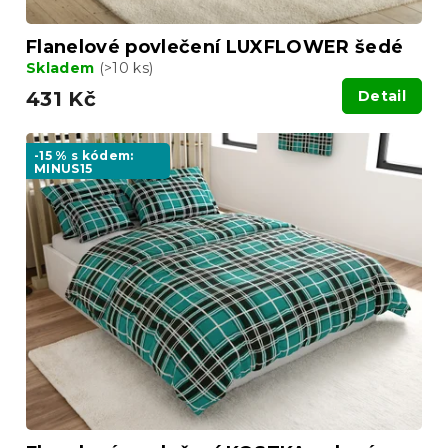
Flanelové povlečení LUXFLOWER šedé
Skladem
(>10 ks)
431 Kč
Detail
-15 % s kódem:
MINUS15