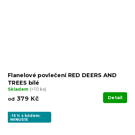
Flanelové povlečení RED DEERS AND
TREES bílé
Skladem
(>10 ks)
379 Kč
Detail
od
-15 % s kódem:
MINUS15