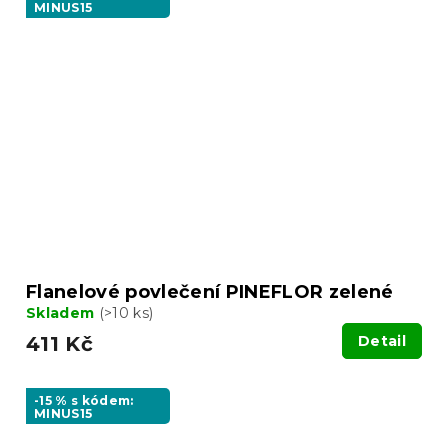
MINUS15
Flanelové povlečení PINEFLOR zelené
Skladem
(>10 ks)
411 Kč
Detail
-15 % s kódem:
MINUS15