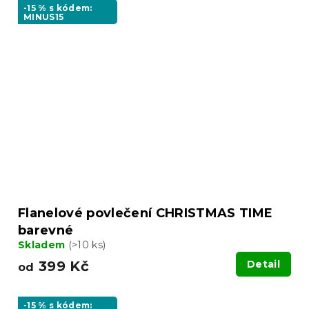
-15 % s kódem:
MINUS15
Flanelové povlečení CHRISTMAS TIME
barevné
Skladem
(>10 ks)
399 Kč
Detail
od
-15 % s kódem: