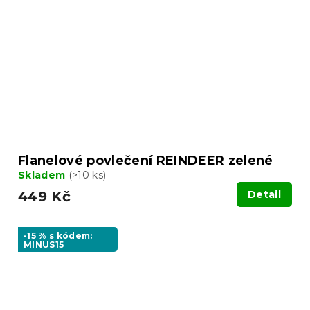
Flanelové povlečení REINDEER zelené
Skladem
(>10 ks)
449 Kč
Detail
-15 % s kódem:
MINUS15