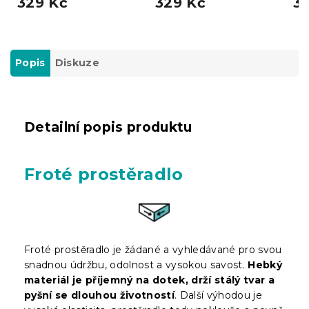
329 Kč
329 Kč
31
Popis
Diskuze
Detailní popis produktu
Froté prostěradlo
Froté prostěradlo je žádané a vyhledávané pro svou
snadnou údržbu, odolnost a vysokou savost.
Hebký
materiál je příjemný na dotek, drží stálý tvar a
pyšní se dlouhou životností
. Další výhodou je