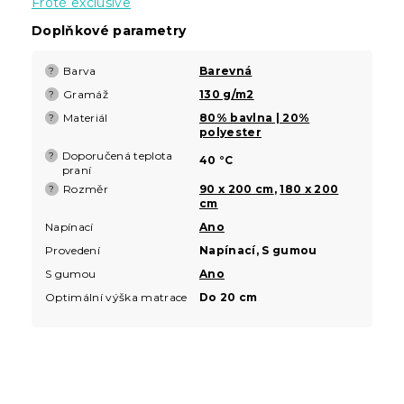
Froté exclusive
Doplňkové parametry
Barva
Barevná
?
Gramáž
130 g/m2
?
Materiál
80% bavlna | 20%
?
polyester
Doporučená teplota
?
40 °C
praní
Rozměr
90 x 200 cm
,
180 x 200
?
cm
Napínací
Ano
Provedení
Napínací, S gumou
S gumou
Ano
Optimální výška matrace
Do 20 cm
Z