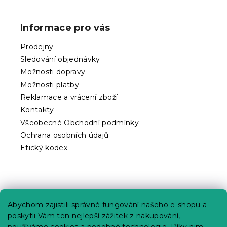
á
p
Informace pro vás
a
t
Prodejny
í
Sledování objednávky
Možnosti dopravy
Možnosti platby
Reklamace a vrácení zboží
Kontakty
Všeobecné Obchodní podmínky
Ochrana osobních údajů
Etický kodex
Praktické informace
Abychom zajistili správné fungování našeho e-shopu a
Kariéra
poskytli Vám ten nejlepší zážitek z nakupování,