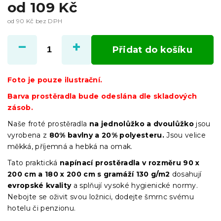
od
109 Kč
od
90 Kč
bez DPH
Měrná
cena:
Přidat do košíku
Foto je pouze ilustrační.
Barva prostěradla bude odeslána dle skladových
zásob.
Naše froté prostěradla
na jednolůžko a dvoulůžko
jsou
vyrobena z
80% bavlny a 20% polyesteru.
Jsou velice
měkká, příjemná a hebká na omak.
Tato praktická
napínací prostěradla
v
rozměru 90 x
200 cm a 180 x 200 cm s gramáží 130 g/m2
dosahují
evropské kvality
a splňují vysoké hygienické normy.
Nebojte se oživit svou ložnici, dodejte šmrnc svému
hotelu či penzionu.