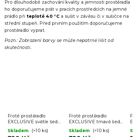
Pro dlouhodobé zachování kvality a jemnosti prostěradla
ho doporučujeme prát v pracích prostředcích na jemné
prádlo při
teplotě 40 °C
a sušit v závěsu či v sušičce na
střední stupeň. Před prvním použitím doporučujeme
prostěradlo vyprat.
Pozn.: Zobrazení barvy se může nepatrně lišit od
skutečnosti.
Froté prostěradlo
Froté prostěradlo
Fro
EXCLUSIVE světle šedé
EXCLUSIVE tmavě šedé
EX
180 x 200 cm
180 x 200 cm
20
Skladem
(>10 ks)
Skladem
(>10 ks)
Sk