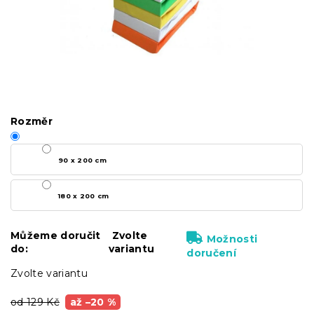
Rozměr
90 x 200 cm
180 x 200 cm
Můžeme doručit
Zvolte
Možnosti
do:
variantu
doručení
Zvolte variantu
od 129 Kč
až –20 %