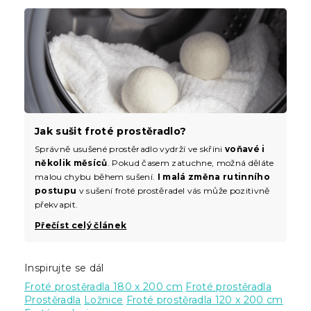
Jak sušit froté prostěradlo?
Správně usušené prostěradlo vydrží ve skříni
voňavé i
několik měsíců
. Pokud časem zatuchne, možná děláte
malou chybu během sušení.
I malá změna rutinního
postupu
v sušení froté prostěradel vás může pozitivně
překvapit.
Přečíst celý článek
Inspirujte se dál
Froté prostěradla 180 x 200 cm
Froté prostěradla
Prostěradla
Ložnice
Froté prostěradla 120 x 200 cm