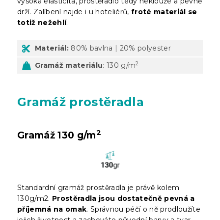
vysoká elasticita, prostěradlo tedy neklouže a pevně
drží. Zalíbení najde i u hoteliérů,
froté materiál se
totiž nežehlí
.
Materiál:
80% bavlna | 20% polyester
2
Gramáž materiálu
: 130 g/m
Gramáž prostěradla
2
Gramáž 130 g/m
Standardní gramáž prostěradla je právě kolem
130g/m2.
Prostěradla jsou dostatečně pevná a
příjemná na omak
. Správnou péčí o ně prodloužíte
jejich životnost a zachováte původní barvy a tvar.