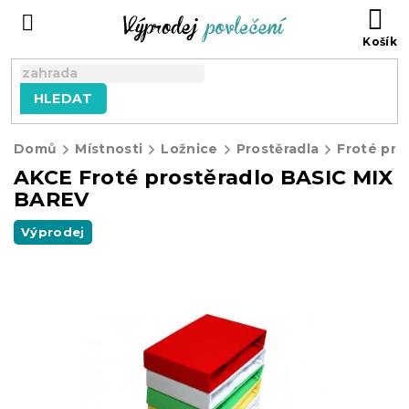
Přejít
NÁ
na
KO
obsah
HLEDAT
Domů
Místnosti
Ložnice
Prostěradla
Froté pro
AKCE Froté prostěradlo BASIC MIX
BAREV
Výprodej