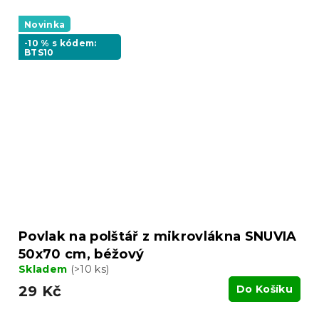
Novinka
-10 % s kódem:
BTS10
Povlak na polštář z mikrovlákna SNUVIA
50x70 cm, béžový
Skladem
(>10 ks)
29 Kč
Do Košíku