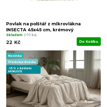
Povlak na polštář z mikrovlákna
INSECTA 45x45 cm, krémový
Skladem
(>10 ks)
22 Kč
Do Košíku
Novinka
Předobjednávka
-15 % s kódem:
MINUS15