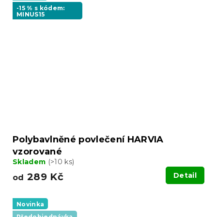
-15 % s kódem:
MINUS15
Polybavlněné povlečení HARVIA
vzorované
Skladem
(>10 ks)
289 Kč
Detail
od
Novinka
Předobjednávka