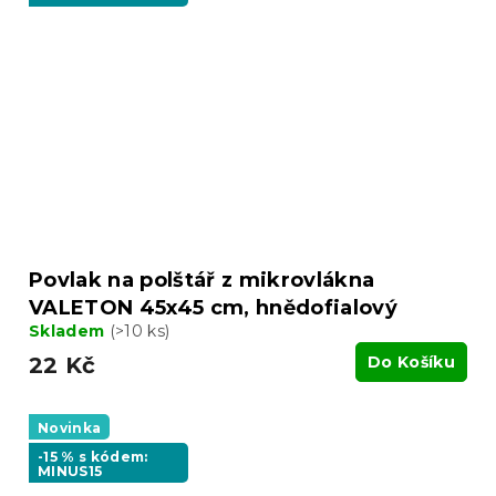
Povlak na polštář z mikrovlákna
VALETON 45x45 cm, hnědofialový
Skladem
(>10 ks)
22 Kč
Do Košíku
Novinka
-15 % s kódem:
MINUS15