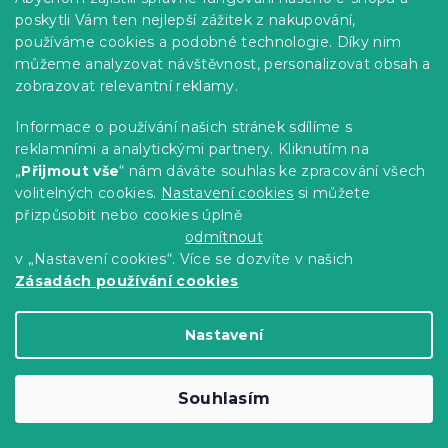
poskytli Vám ten nejlepší zážitek z nakupování,
používáme cookies a podobné technologie. Díky nim
můžeme analyzovat návštěvnost, personalizovat obsah a
zobrazovat relevantní reklamy.
Povlak na polštář z mikrovlákna SCANDI
NATURE 50x70 cm, zelený
Informace o používání našich stránek sdílíme s
Skladem
(>10 ks)
reklamními a analytickými partnery. Kliknutím na
„
Přijmout vše
“ nám dáváte souhlas ke zpracování všech
29 Kč
Do Košíku
volitelných cookies.
Nastavení cookies
si můžete
přizpůsobit nebo cookies úplně
Novinka
odmítnout
v „Nastavení cookies“. Více se dozvíte v našich
Výhodná sada
Zásadách používání cookies
Nastavení
Souhlasím