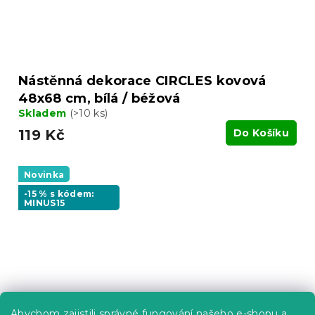
Nástěnná dekorace CIRCLES kovová
48x68 cm, bílá / béžová
Skladem
(>10 ks)
119 Kč
Do Košíku
Novinka
-15 % s kódem:
MINUS15
Abychom zajistili správné fungování našeho e-shopu a