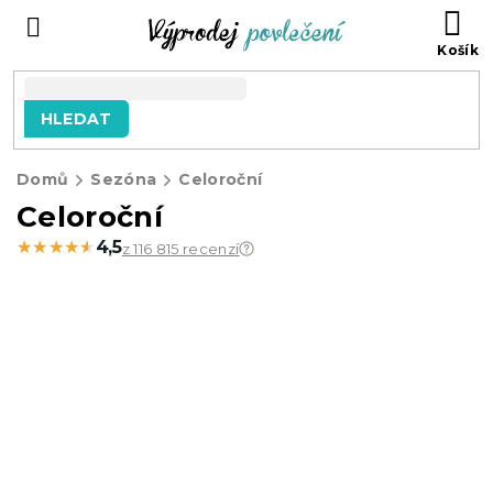
Přejít
NÁ
na
KO
obsah
HLEDAT
Domů
Sezóna
Celoroční
Celoroční
★★★★★
★★★★★
4,5
z 116 815 recenzí