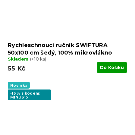
Rychleschnoucí ručník SWIFTURA
50x100 cm šedý, 100% mikrovlákno
Skladem
(>10 ks)
55 Kč
Do Košíku
Novinka
-15 % s kódem:
MINUS15