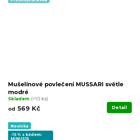
Mušelínové povlečení MUSSARI světle
modré
Skladem
(>10 ks)
569 Kč
Detail
od
Novinka
-15 % s kódem:
MINUS15