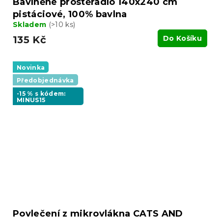
Bavlněné prostěradlo 140x240 cm
pistáciové, 100% bavlna
Skladem
(>10 ks)
135 Kč
Do Košíku
Novinka
Předobjednávka
-15 % s kódem:
MINUS15
Povlečení z mikrovlákna CATS AND