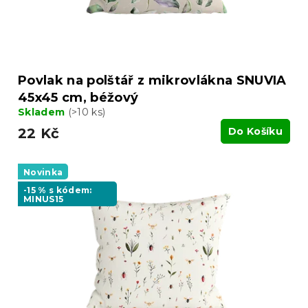
k
t
ů
Povlak na polštář z mikrovlákna SNUVIA
45x45 cm, béžový
Skladem
(>10 ks)
22 Kč
Do Košíku
Novinka
-15 % s kódem:
MINUS15