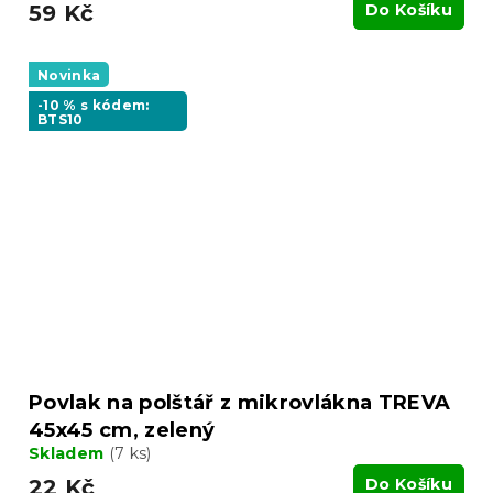
59 Kč
Do Košíku
Novinka
-10 % s kódem:
BTS10
Povlak na polštář z mikrovlákna TREVA
45x45 cm, zelený
Skladem
(7 ks)
22 Kč
Do Košíku