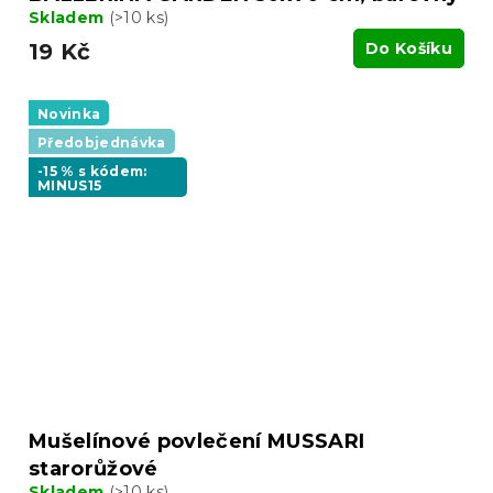
Skladem
(>10 ks)
19 Kč
Do Košíku
Novinka
Předobjednávka
-15 % s kódem:
MINUS15
Mušelínové povlečení MUSSARI
starorůžové
Skladem
(>10 ks)