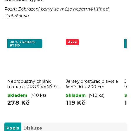
Pozn.: Zobrazení barvy se může nepatrně lišit od
skutečnosti.
-10 % s kódem:
Akce
-1
BTS10
BT
Nepropustný chránič
Jersey prostěradlo světle
Jer
matrace PROŠÍVANÝ 90
šedé 90 x 200 cm
90
x 200 cm
Skladem
(>10 ks)
Skladem
(>10 ks)
Sk
278 Kč
119 Kč
11
Popis
Diskuze