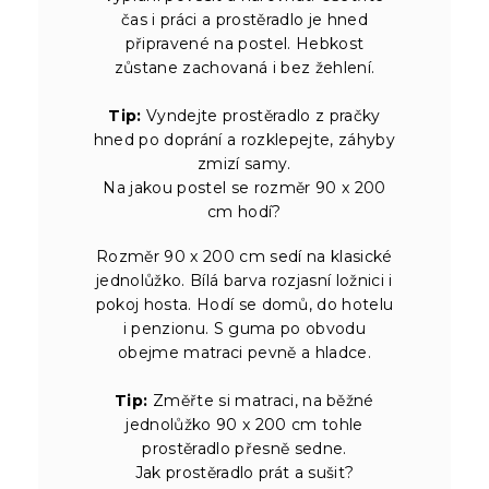
čas i práci a prostěradlo je hned
připravené na postel. Hebkost
zůstane zachovaná i bez žehlení.
Tip:
Vyndejte prostěradlo z pračky
hned po doprání a rozklepejte, záhyby
zmizí samy.
Na jakou postel se rozměr 90 x 200
cm hodí?
Rozměr 90 x 200 cm sedí na klasické
jednolůžko. Bílá barva rozjasní ložnici i
pokoj hosta. Hodí se domů, do hotelu
i penzionu. S guma po obvodu
obejme matraci pevně a hladce.
Tip:
Změřte si matraci, na běžné
jednolůžko 90 x 200 cm tohle
prostěradlo přesně sedne.
Jak prostěradlo prát a sušit?