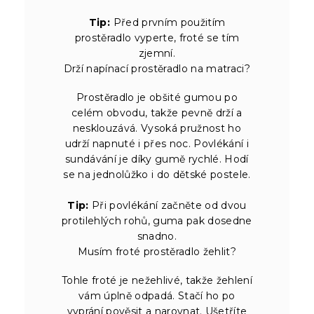
Tip:
Před prvním použitím
prostěradlo vyperte, froté se tím
zjemní.
Drží napínací prostěradlo na matraci?
Prostěradlo je obšité gumou po
celém obvodu, takže pevně drží a
nesklouzává. Vysoká pružnost ho
udrží napnuté i přes noc. Povlékání i
sundávání je díky gumě rychlé. Hodí
se na jednolůžko i do dětské postele.
Tip:
Při povlékání začněte od dvou
protilehlých rohů, guma pak dosedne
snadno.
Musím froté prostěradlo žehlit?
Tohle froté je nežehlivé, takže žehlení
vám úplně odpadá. Stačí ho po
vyprání pověsit a narovnat. Ušetříte