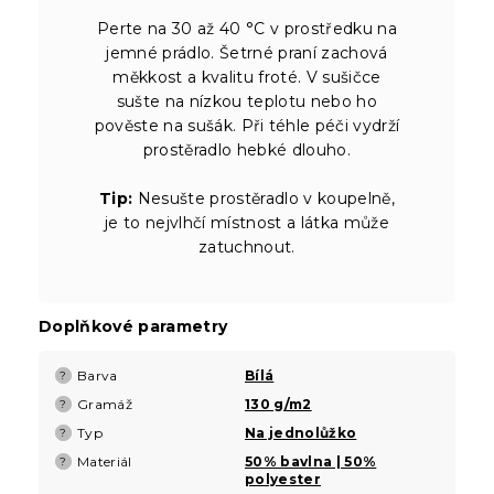
Perte na 30 až 40 °C v prostředku na
jemné prádlo. Šetrné praní zachová
měkkost a kvalitu froté. V sušičce
sušte na nízkou teplotu nebo ho
pověste na sušák. Při téhle péči vydrží
prostěradlo hebké dlouho.
Tip:
Nesušte prostěradlo v koupelně,
je to nejvlhčí místnost a látka může
zatuchnout.
Doplňkové parametry
Barva
Bílá
?
Gramáž
130 g/m2
?
Typ
Na jednolůžko
?
Materiál
50% bavlna | 50%
?
polyester