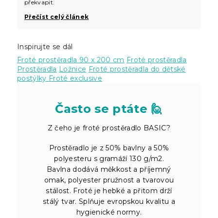
překvapit.
Přečíst celý článek
Inspirujte se dál
Froté prostěradla 90 x 200 cm
Froté prostěradla
Prostěradla
Ložnice
Froté prostěradla do dětské
postýlky
Froté exclusive
Často se ptáte 🙋
Z čeho je froté prostěradlo BASIC?
Prostěradlo je z 50% bavlny a 50%
polyesteru s gramáží 130 g/m2.
Bavlna dodává měkkost a příjemný
omak, polyester pružnost a tvarovou
stálost. Froté je hebké a přitom drží
stálý tvar. Splňuje evropskou kvalitu a
hygienické normy.