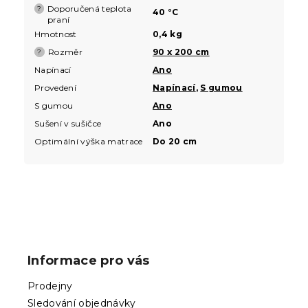
Doporučená teplota
?
40 °C
praní
Hmotnost
0,4 kg
Rozměr
90 x 200 cm
?
Napínací
Ano
Provedení
Napínací
,
S gumou
S gumou
Ano
Sušení v sušičce
Ano
Optimální výška matrace
Do 20 cm
Z
á
p
Informace pro vás
a
t
Prodejny
í
Sledování objednávky