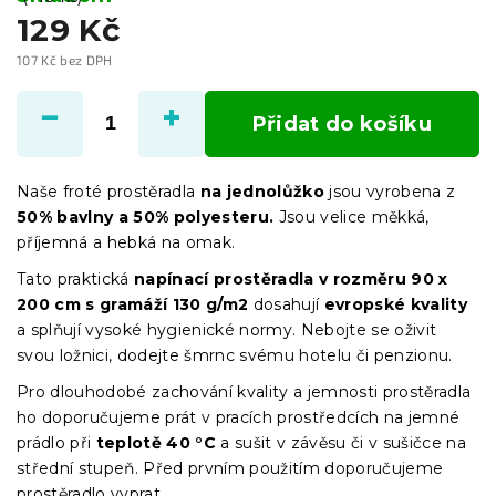
129 Kč
107 Kč bez DPH
Měrná
cena:
Přidat do košíku
Naše froté prostěradla
na jednolůžko
jsou vyrobena z
50% bavlny a 50% polyesteru.
Jsou velice měkká,
příjemná a hebká na omak.
Tato praktická
napínací prostěradla
v
rozměru 90 x
200 cm s gramáží 130 g/m2
dosahují
evropské kvality
a splňují vysoké hygienické normy. Nebojte se oživit
svou ložnici, dodejte šmrnc svému hotelu či penzionu.
Pro dlouhodobé zachování kvality a jemnosti prostěradla
ho doporučujeme prát v pracích prostředcích na jemné
prádlo při
teplotě 40 °C
a sušit v závěsu či v sušičce na
střední stupeň. Před prvním použitím doporučujeme
prostěradlo vyprat.