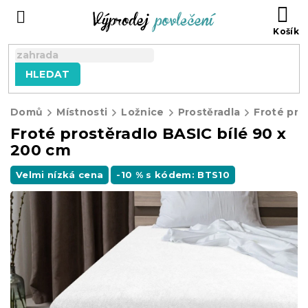
Přejít
NÁ
na
KO
obsah
HLEDAT
Domů
Místnosti
Ložnice
Prostěradla
Froté pro
Froté prostěradlo BASIC bílé 90 x
200 cm
Velmi nízká cena
-10 % s kódem: BTS10