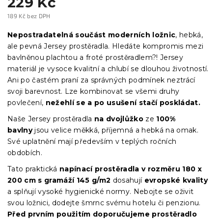
229 Kč
189 Kč bez DPH
Měrná
cena:
Nepostradatelná součást moderních ložnic
, hebká,
ale pevná Jersey prostěradla. Hledáte kompromis mezi
bavlněnou plachtou a froté prostěradlem?! Jersey
materiál je vysoce kvalitní a chlubí se dlouhou životností.
Ani po častém praní za správných podmínek neztrácí
svoji barevnost. Lze kombinovat se všemi druhy
povlečení,
nežehlí se a po usušení stačí poskládat.
Naše Jersey prostěradla
na dvojlůžko
ze
100%
bavlny
jsou velice měkká, příjemná a hebká na omak.
Své uplatnění mají především v teplých ročních
obdobích.
Tato praktická
napínací prostěradla
v
rozměru 180 x
200 cm s gramáží 145 g/m2
dosahují
evropské kvality
a splňují vysoké hygienické normy. Nebojte se oživit
svou ložnici, dodejte šmrnc svému hotelu či penzionu.
Před prvním použitím doporučujeme prostěradlo