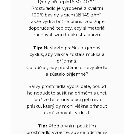
týdny při teplotě 30–40 °C.
Prostěradlo je vyrobené z kvalitní
100% bavlny s gramáží 145 g/m²,
takže vydrží běžné praní. Dodržujte
doporučené teploty, aby si materiál
zachoval svou hebkost a barvu.
Tip:
Nastavte pračku na jemný
cyklus, aby vlákna zůstala měkká a
příjemná.
Co udělat, aby prostěradlo nevybledlo
a zůstalo příjemné?
Barvy prostěradla vydrží déle, pokud
ho nebudete sušit na přímém slunci.
Používejte jemný prací gel místo
prášku, který by mohl vlákna drhnout
a způsobovat tvrdnutí.
Tip:
Před prvním použitím
prostěradlo vyperte, aby se odstranily