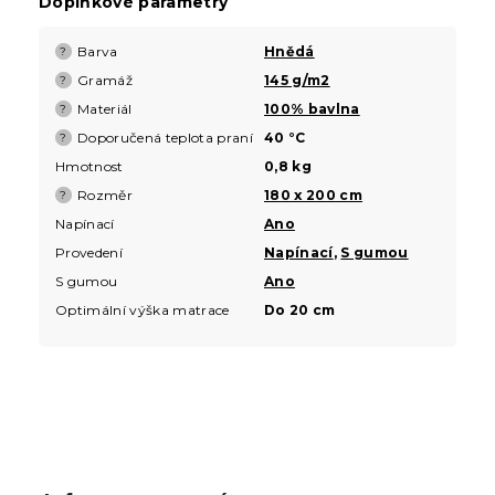
Doplňkové parametry
Barva
Hnědá
?
Gramáž
145 g/m2
?
Materiál
100% bavlna
?
Doporučená teplota praní
40 °C
?
Hmotnost
0,8 kg
Rozměr
180 x 200 cm
?
Napínací
Ano
Provedení
Napínací
,
S gumou
S gumou
Ano
Optimální výška matrace
Do 20 cm
Z
á
p