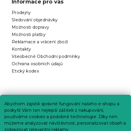
Informace pro vás
a
t
Prodejny
í
Sledování objednávky
Možnosti dopravy
Možnosti platby
Reklamace a vrácení zboží
Kontakty
Všeobecné Obchodní podmínky
Ochrana osobních údajů
Etický kodex
Praktické informace
Abychom zajistili správné fungování našeho e-shopu a
Kariéra
poskytli Vám ten nejlepší zážitek z nakupování,
používáme cookies a podobné technologie. Díky nim
Poptávky a B2B spolupráce
můžeme analyzovat návštěvnost, personalizovat obsah a
zobrazovat relevantní reklamy.
Proč se u nás registrovat?