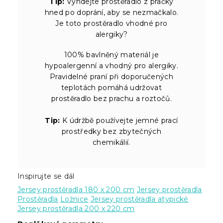
Tip:
Vyndejte prostěradlo z pračky
hned po doprání, aby se nezmačkalo.
Je toto prostěradlo vhodné pro
alergiky?
100% bavlněný materiál je
hypoalergenní a vhodný pro alergiky.
Pravidelné praní při doporučených
teplotách pomáhá udržovat
prostěradlo bez prachu a roztočů.
Tip:
K údržbě používejte jemné prací
prostředky bez zbytečných
chemikálií.
Inspirujte se dál
Jersey prostěradla 180 x 200 cm
Jersey prostěradla
Prostěradla
Ložnice
Jersey prostěradla atypické
Jersey prostěradla 200 x 220 cm