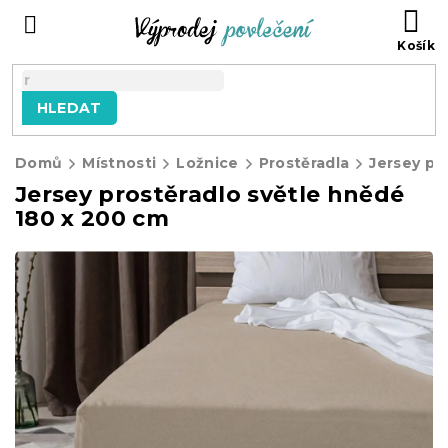
Přejít
NÁ
na
KO
obsah
HLEDAT
Domů
Místnosti
Ložnice
Prostěradla
Jersey pr
Jersey prostěradlo světle hnědé
180 x 200 cm