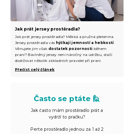
Jak prát jersey prostěradla?
Jak prát jersey prostěradla? Měkká a pružná pletenina.
Jersey prostěradla vás
hýčkají jemností a hebkostí
.
Věnujete jim však
dostatek pozornosti
během
praní? Bavlněný jersey není náročný na údržbu, stačí
dodržovat několik základních pravidel při praní.
Přečíst celý článek
Často se ptáte 🙋
Jak často mám prostěradlo prát a
vydrží to pračku?
Perte prostěradlo jednou za 1 až 2