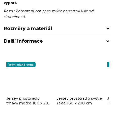
vyprat.
Pozn.: Zobrazení barvy se může nepatrně lišit od
skutečnosti.
Rozměry a materiál
Další informace
Velmi nízká cena
Ve
Jersey prostěradlo
Jersey prostěradlo světle
Jer
tmavě modré 180 x 200
šedé 180 x 200 cm
18
cm