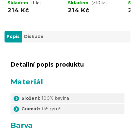
Skladem
(1 ks)
Skladem
(>10 ks)
Sk
214 Kč
214 Kč
2
Popis
Diskuze
Detailní popis produktu
Materiál
Složení:
100% bavlna
Gramáž:
145 g/m²
Barva