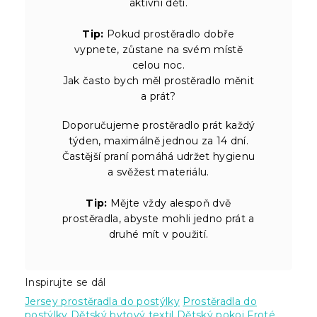
aktivní děti.
Tip:
Pokud prostěradlo dobře
vypnete, zůstane na svém místě
celou noc.
Jak často bych měl prostěradlo měnit
a prát?
Doporučujeme prostěradlo prát každý
týden, maximálně jednou za 14 dní.
Častější praní pomáhá udržet hygienu
a svěžest materiálu.
Tip:
Mějte vždy alespoň dvě
prostěradla, abyste mohli jedno prát a
druhé mít v použití.
Inspirujte se dál
Jersey prostěradla do postýlky
Prostěradla do
postýlky
Dětský bytový textil
Dětský pokoj
Froté