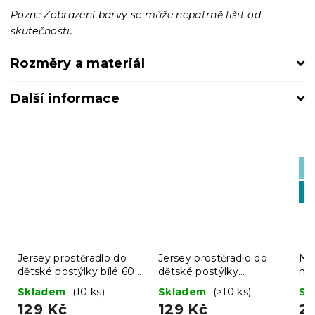
Pozn.: Zobrazení barvy se může nepatrně lišit od
skutečnosti.
Rozměry a materiál
Další informace
Če
🇨
-1
MI
Jersey prostěradlo do
Jersey prostěradlo do
Ne
dětské postýlky bílé 60 x
dětské postýlky
ma
120 cm
meruňková 60 x 120 cm
po
Skladem
(10 ks)
Skladem
(>10 ks)
Sk
129 Kč
129 Kč
2