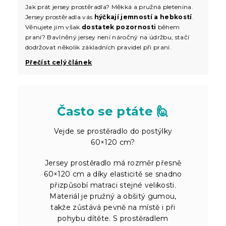
Jak prát jersey prostěradla? Měkká a pružná pletenina.
Jersey prostěradla vás
hýčkají jemností a hebkostí
.
Věnujete jim však
dostatek pozornosti
během
praní? Bavlněný jersey není náročný na údržbu, stačí
dodržovat několik základních pravidel při praní.
Přečíst celý článek
Často se ptáte 🙋
Vejde se prostěradlo do postýlky
60×120 cm?
Jersey prostěradlo má rozměr přesně
60×120 cm a díky elasticitě se snadno
přizpůsobí matraci stejné velikosti.
Materiál je pružný a obšitý gumou,
takže zůstává pevně na místě i při
pohybu dítěte. S prostěradlem