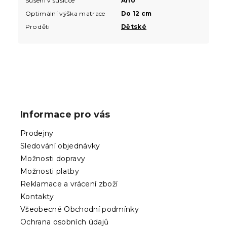
Sušení v sušičce
Ano
Optimální výška matrace
Do 12 cm
Pro děti
Dětské
Z
á
p
Informace pro vás
a
t
Prodejny
í
Sledování objednávky
Možnosti dopravy
Možnosti platby
Reklamace a vrácení zboží
Kontakty
Všeobecné Obchodní podmínky
Ochrana osobních údajů