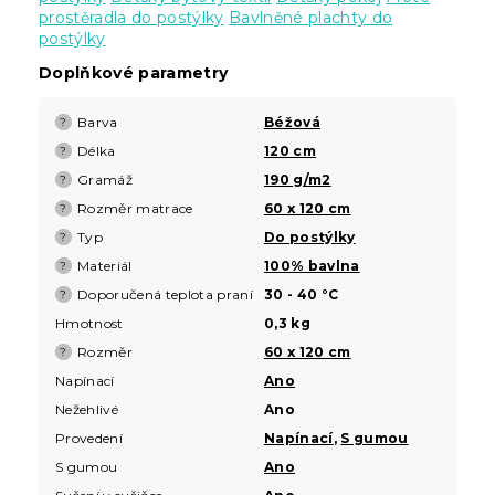
prostěradla do postýlky
Bavlněné plachty do
postýlky
Doplňkové parametry
Barva
Béžová
?
Délka
120 cm
?
Gramáž
190 g/m2
?
Rozměr matrace
60 x 120 cm
?
Typ
Do postýlky
?
Materiál
100% bavlna
?
Doporučená teplota praní
30 - 40 °C
?
Hmotnost
0,3 kg
Rozměr
60 x 120 cm
?
Napínací
Ano
Nežehlivé
Ano
Provedení
Napínací
,
S gumou
S gumou
Ano