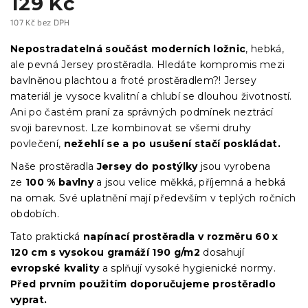
129 Kč
107 Kč bez DPH
Měrná
cena:
Nepostradatelná součást moderních ložnic
, hebká,
ale pevná Jersey prostěradla. Hledáte kompromis mezi
bavlněnou plachtou a froté prostěradlem?! Jersey
materiál je vysoce kvalitní a chlubí se dlouhou životností.
Ani po častém praní za správných podmínek neztrácí
svoji barevnost. Lze kombinovat se všemi druhy
povlečení,
nežehlí se a po usušení stačí poskládat.
Naše prostěradla
Jersey
do postýlky
jsou vyrobena
ze
100 % bavlny
a jsou velice měkká, příjemná a hebká
na omak. Své uplatnění mají především v teplých ročních
obdobích.
Tato praktická
napínací prostěradla
v
rozměru 60 x
120 cm s vysokou gramáží 190 g/m2
dosahují
evropské kvality
a splňují vysoké hygienické normy.
Před prvním použitím doporučujeme prostěradlo
vyprat.