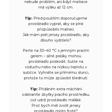
nebude problém, ani když matrace
má výšku až 12 cm.
Tip:
Před použitím doporučujeme
prostěradlo vyprat, aby se plně
přizpůsobilo matraci.
Jak mám prát jersey prostěradlo, aby
dlouho vydrželo?
Perte na 30–40 °C s jemným pracím
gelem – silné prášky mohou
prostěradlo poškodit. Sušte na
vzduchu nebo na nízkou teplotu v
sušičce. Vyhněte se přímému slunci,
protože to může způsobit blednutí.
Tip:
Přidáním extra máchání
odstraníte zbytky pracího prostředku,
což udrží prostěradlo měkké.
Proč bych měl zvolit jersey
prostěradlo místo froté?