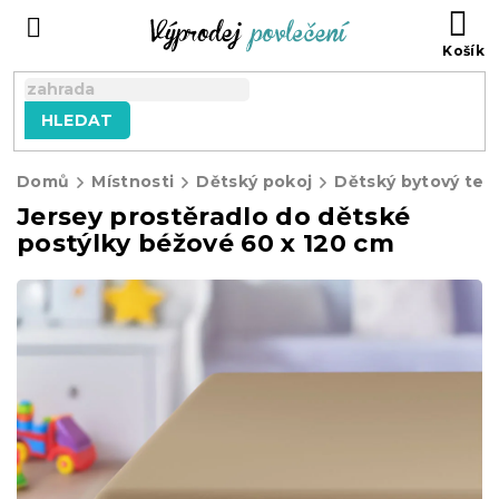
Přejít
NÁ
na
KO
obsah
HLEDAT
Domů
Místnosti
Dětský pokoj
Dětský bytový text
Jersey prostěradlo do dětské
postýlky béžové 60 x 120 cm