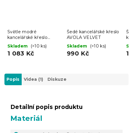
Světle modré
Šedé kancelářské křeslo
Šed
kancelářské křeslo
AVOLA VELVET
kř
AVOLA VELVET
ků
Skladem
(>10 ks)
Skladem
(>10 ks)
Sk
1 083 Kč
990 Kč
1 
Popis
Videa (1)
Diskuze
Detailní popis produktu
Materiál