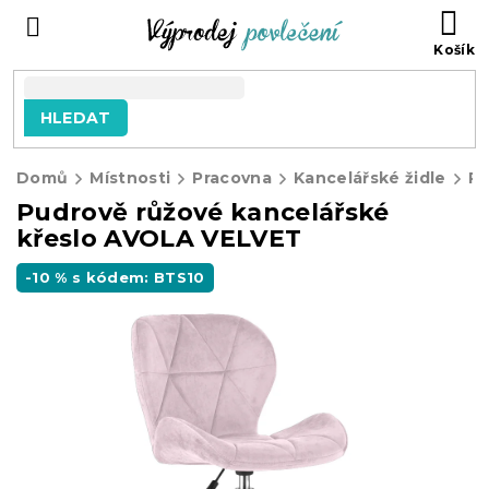
Přejít
NÁ
na
KO
obsah
HLEDAT
Domů
Místnosti
Pracovna
Kancelářské židle
Pudrově růžové kancelářské
křeslo AVOLA VELVET
-10 % s kódem: BTS10