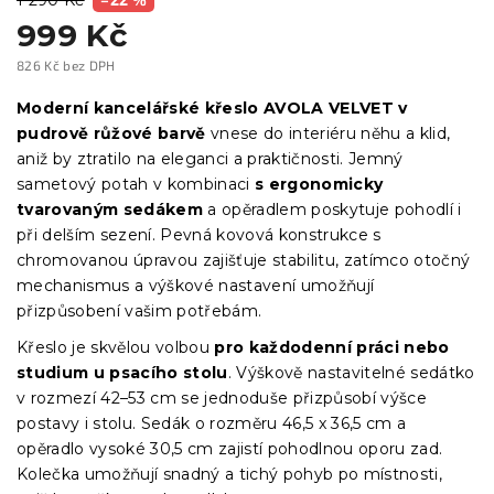
999 Kč
826 Kč bez DPH
Měrná
cena:
Moderní kancelářské křeslo AVOLA VELVET v
pudrově růžové barvě
vnese do interiéru něhu a klid,
aniž by ztratilo na eleganci a praktičnosti. Jemný
sametový potah v kombinaci
s ergonomicky
tvarovaným sedákem
a opěradlem poskytuje pohodlí i
při delším sezení. Pevná kovová konstrukce s
chromovanou úpravou zajišťuje stabilitu, zatímco otočný
mechanismus a výškové nastavení umožňují
přizpůsobení vašim potřebám.
Křeslo je skvělou volbou
pro každodenní práci nebo
studium u psacího stolu
. Výškově nastavitelné sedátko
v rozmezí 42–53 cm se jednoduše přizpůsobí výšce
postavy i stolu. Sedák o rozměru 46,5 x 36,5 cm a
opěradlo vysoké 30,5 cm zajistí pohodlnou oporu zad.
Kolečka umožňují snadný a tichý pohyb po místnosti,