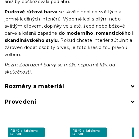
aniž by poškozovala podlahu.
Pudrově růžová barva
se skvěle hodí do světlých a
jemně laděných interiérů. Výborně ladí s bílým nebo
světlým dřevem, doplňky ve zlaté, šedé nebo béžové
barvě a krásně zapadne
do moderního, romantického i
skandinávského stylu
. Pokud chcete interiér zútulnit a
zároveň dodat osobitý prvek, je toto křeslo tou pravou
volbou.
Pozn.: Zobrazení barvy se může nepatrně lišit od
skutečnosti.
Rozměry a materiál
Provedení
-10 % s kódem:
-10 % s kódem:
-1
BTS10
BTS10
BT