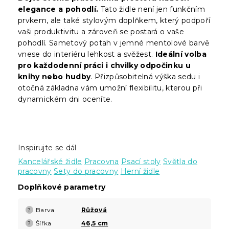
elegance a pohodlí.
Tato židle není jen funkčním
prvkem, ale také stylovým doplňkem, který podpoří
vaši produktivitu a zároveň se postará o vaše
pohodlí. Sametový potah v jemné mentolové barvě
vnese do interiéru lehkost a svěžest.
Ideální volba
pro každodenní práci i chvilky odpočinku u
knihy nebo hudby
. Přizpůsobitelná výška sedu i
otočná základna vám umožní flexibilitu, kterou při
dynamickém dni oceníte.
Inspirujte se dál
Kancelářské židle
Pracovna
Psací stoly
Světla do
pracovny
Sety do pracovny
Herní židle
Doplňkové parametry
Barva
Růžová
?
Šířka
46,5 cm
?