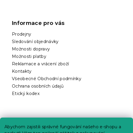
Z
á
p
Informace pro vás
a
t
Prodejny
í
Sledování objednávky
Možnosti dopravy
Možnosti platby
Reklamace a vrácení zboží
Kontakty
Všeobecné Obchodní podmínky
Ochrana osobních údajů
Etický kodex
Praktické informace
Abychom zajistili správné fungování našeho e-shopu a
Kariéra