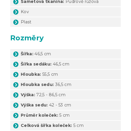
Sametová tkanina:
Pudrově růžová
Kov
Plast
Rozměry
Šířka:
46,5 cm
Šířka sedáku:
46,5 cm
Hloubka:
55,5 cm
Hloubka sedu:
36,5 cm
Výška:
72,5 - 86,5 cm
Výška sedu:
42 - 53 cm
Průměr koleček:
5 cm
Celková šířka koleček:
5 cm