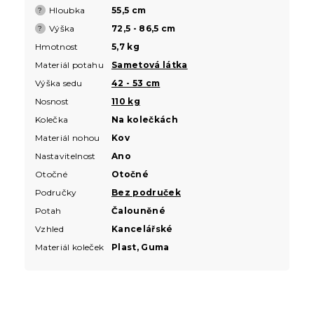
Hloubka
55,5 cm
?
Výška
72,5 - 86,5 cm
?
Hmotnost
5,7 kg
Materiál potahu
Sametová látka
Výška sedu
42 - 53 cm
Nosnost
110 kg
Kolečka
Na kolečkách
Materiál nohou
Kov
Nastavitelnost
Ano
Otočné
Otočné
Područky
Bez područek
Potah
Čalouněné
Vzhled
Kancelářské
Materiál koleček
Plast, Guma