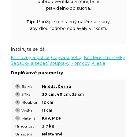
dobrou ventilaci a otírejte je
pravidelně do sucha.
Tip:
Použijte ochranný nátěr na hrany,
aby dlouhodobě odolávaly vlhkosti.
Inspirujte se dál
Knihovny a police
Obývací pokoj
Konferenční stolky
Sedačky a sedací soupravy
Komody
Křesla
Doplňkové parametry
Barva
Hnědá
,
Černá
?
Šířka
30 cm
,
40 cm
,
35 cm
?
Hloubka
12 cm
?
Výška
11 cm
?
Materiál
Kov
,
MDF
?
Hmotnost
2,7 kg
Umístění
Nástěnné