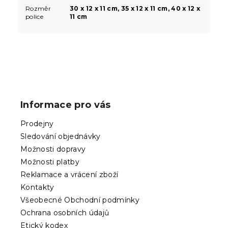
Rozměr
30 x 12 x 11 cm, 35 x 12 x 11 cm, 40 x 12 x
police
11 cm
Z
á
p
Informace pro vás
a
t
Prodejny
í
Sledování objednávky
Možnosti dopravy
Možnosti platby
Reklamace a vrácení zboží
Kontakty
Všeobecné Obchodní podmínky
Ochrana osobních údajů
Etický kodex