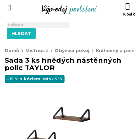
Přejít
NÁ
na
KO
obsah
HLEDAT
Domů
Místnosti
Obývací pokoj
Knihovny a polic
Sada 3 ks hnědých nástěnných
polic TAYLOR
-15 % s kódem: MINUS15