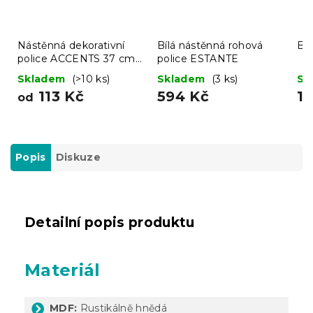
Nástěnná dekorativní
Bílá nástěnná rohová
Ba
police ACCENTS 37 cm -
police ESTANTE
více barev
Skladem
(>10 ks)
Skladem
(3 ks)
Sk
113 Kč
594 Kč
1 
od
Popis
Diskuze
Detailní popis produktu
Materiál
MDF:
Rustikálně hnědá