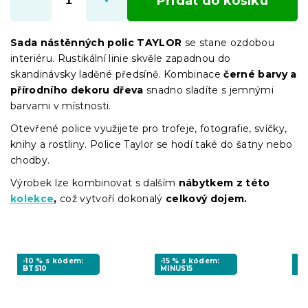
Přidat do košíku
Sada nástěnných polic TAYLOR
se stane ozdobou
interiéru. Rustikální linie skvěle zapadnou do
skandinávsky laděné předsíně. Kombinace
černé barvy a
přírodního dekoru dřeva
snadno sladíte s jemnými
barvami v místnosti.
Otevřené police využijete pro trofeje, fotografie, svíčky,
knihy a rostliny. Police Taylor se hodí také do šatny nebo
chodby.
Výrobek lze kombinovat s dalším
nábytkem z této
kolekce
,
což vytvoří dokonalý
celkový dojem.
-10 % s kódem:
-15 % s kódem:
-1
BTS10
MINUS15
MI