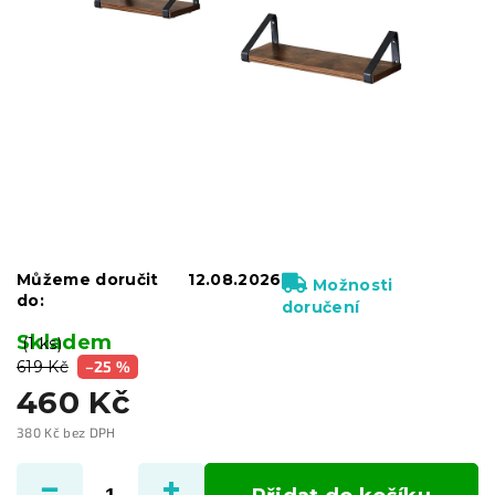
Můžeme doručit
12.08.2026
Možnosti
do:
doručení
Skladem
(1 ks)
619 Kč
–25 %
460 Kč
380 Kč bez DPH
Měrná
cena: