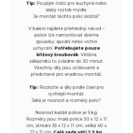
Tip:
Použijte čistič pro kuchyně nebo
slabý roztok mýdla.
Je montáž těchto polic složitá?
V balení najdete přehledný návod –
police lze namontovat dvěma
způsoby: spodní nebo vrchní
uchycení.
Potřebujete pouze
křížový šroubovák
. Většina
zákazníků to zvládne do 30 minut.
Všechny díly jsou očíslované a
předvrtané pro snadnou montáž.
Tip:
Rozložte si díly podle čísel pro
rychlejší montáž.
Jaká je nosnost a rozměry polic?
Nosnost každé police je 5 kg.
Rozměry jsou: malá police 30 x 12 x 11
cm, střední 35 x 12 x 11 cm, velká 40 x
12 x 11 cm.
Celá sada váží 2,5 kg
.