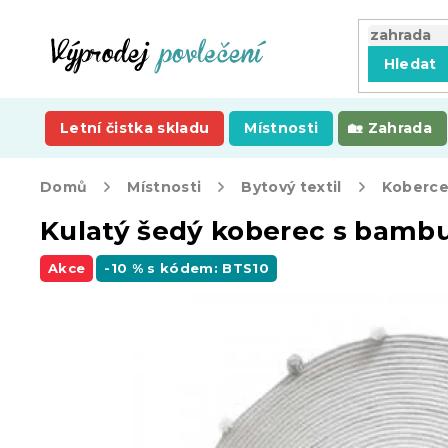
Přejít
na
obsah
Hledat
Letní čistka skladu
Místnosti
Zahrada
Domů
Místnosti
Bytový textil
Koberc
Kulatý šedý koberec s bam
Akce
-10 % s kódem: BTS10