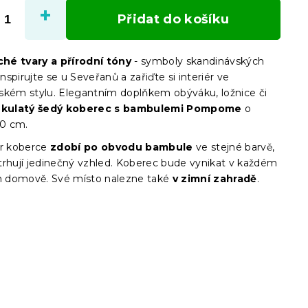
cena:
Přidat do košíku
hé tvary a přírodní tóny
- symboly skandinávských
spirujte se u Seveřanů a zařiďte si interiér ve
ském stylu. Elegantním doplňkem obýváku, ložnice či
kulatý šedý koberec s bambulemi Pompome
o
90 cm.
ar koberce
zdobí po obvodu bambule
ve stejné barvě,
trhují jedinečný vzhled. Koberec bude vynikat v každém
 domově. Své místo nalezne také
v zimní zahradě
.