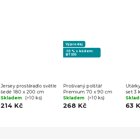
Výprodej
-10 % s kódem:
BTS10
Jersey prostěradlo světle
Prošívaný polštář
Utěrk
šedé 180 x 200 cm
Premium 70 x 90 cm
set 3 
Skladem
(>10 ks)
Skladem
(>10 ks)
Skla
214 Kč
268 Kč
63 