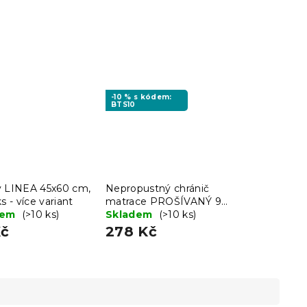
-10 % s kódem:
BTS10
y LINEA 45x60 cm,
Nepropustný chránič
ks - více variant
matrace PROŠÍVANÝ 90
dem
(>10 ks)
x 200 cm
Skladem
(>10 ks)
Kč
278 Kč