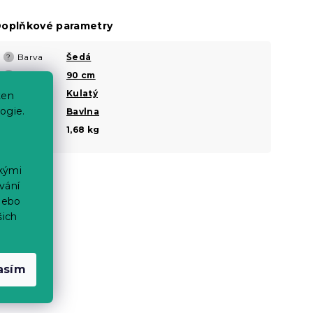
oplňkové parametry
Barva
Šedá
?
Průměr
90 cm
?
Tvar
Kulatý
ten
ogie.
Materiál
Bavlna
?
Hmotnost
1,68 kg
ckými
vání
nebo
šich
asím