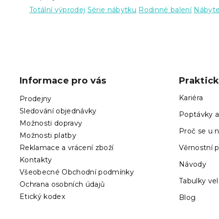
Totální výprodej
Série nábytku
Rodinné balení
Nábyt
Z
á
p
Informace pro vás
Praktic
a
t
Kariéra
Prodejny
í
Sledování objednávky
Poptávky a
Možnosti dopravy
Proč se u n
Možnosti platby
Reklamace a vrácení zboží
Věrnostní 
Kontakty
Návody
Všeobecné Obchodní podmínky
Tabulky vel
Ochrana osobních údajů
Etický kodex
Blog