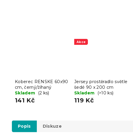
Akce
Koberec RENSKE 60x90
Jersey prostěradlo světle
cm, černý/žíhaný
šedé 90 x 200 cm
Skladem
(2 ks)
Skladem
(>10 ks)
141 Kč
119 Kč
Popis
Diskuze