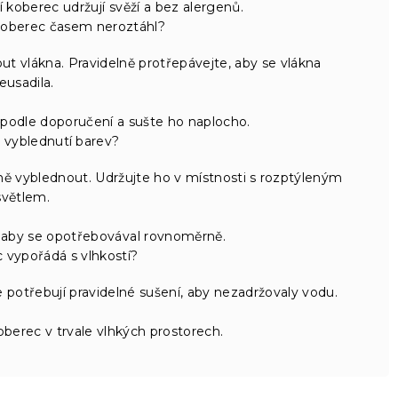
í koberec udržují svěží a bez alergenů.
 koberec časem neroztáhl?
t vlákna. Pravidelně protřepávejte, aby se vlákna
eusadila.
 podle doporučení a sušte ho naplocho.
t vyblednutí barev?
 vyblednout. Udržujte ho v místnosti s rozptýleným
světlem.
 aby se opotřebovával rovnoměrně.
 vypořádá s vlhkostí?
 potřebují pravidelné sušení, aby nezadržovaly vodu.
berec v trvale vlhkých prostorech.