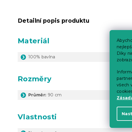
Detailní popis produktu
Materiál
Abycho
nejlep
Díky n
100% bavlna
zobraz
Informa
Rozměry
partner
všech v
cookie
Průměr:
90 cm
Zásadá
Nas
Vlastnosti