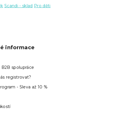
ek
Scandi - sklad
Pro děti
ké informace
 B2B spolupráce
ás registrovat?
program - Sleva až 10 %
ikostí