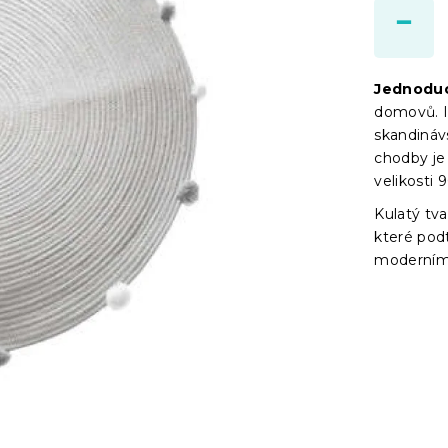
Jednoduc
domovů. In
skandináv
chodby je
velikosti 
Kulatý tv
které pod
moderním