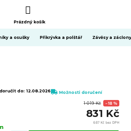
Prázdný košík
NÁKUPNÍ
KOŠÍK
níky a osušky
Přikrývka a polštář
Závěsy a záclon
oručit do:
12.08.2026
Možnosti doručení
1 019 Kč
–18 %
831 Kč
687 Kč bez DPH
em
Měrn