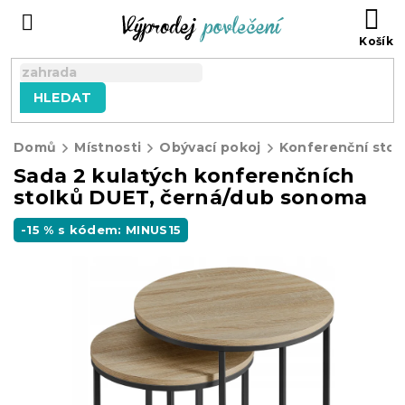
Přejít
NÁ
na
KO
obsah
HLEDAT
Domů
Místnosti
Obývací pokoj
Konferenční stol
Sada 2 kulatých konferenčních
stolků DUET, černá/dub sonoma
-15 % s kódem: MINUS15