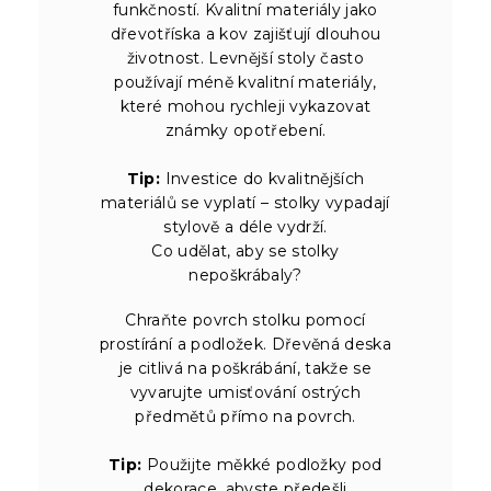
funkčností. Kvalitní materiály jako
dřevotříska a kov zajišťují dlouhou
životnost. Levnější stoly často
používají méně kvalitní materiály,
které mohou rychleji vykazovat
známky opotřebení.
Tip:
Investice do kvalitnějších
materiálů se vyplatí – stolky vypadají
stylově a déle vydrží.
Co udělat, aby se stolky
nepoškrábaly?
Chraňte povrch stolku pomocí
prostírání a podložek. Dřevěná deska
je citlivá na poškrábání, takže se
vyvarujte umisťování ostrých
předmětů přímo na povrch.
Tip:
Použijte měkké podložky pod
dekorace, abyste předešli