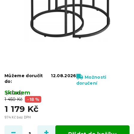
Můžeme doručit
12.08.2026
Možnosti
do:
doručení
Skladem
(>10 ks)
1 450 Kč
–18 %
1 179 Kč
974 Kč bez DPH
Měrná
cena: