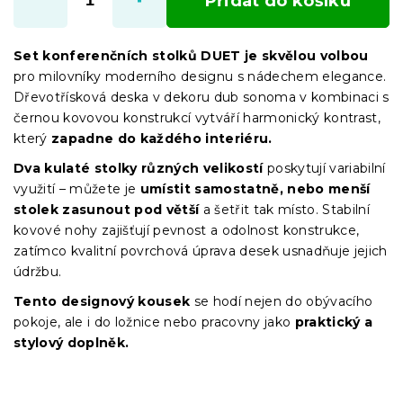
Přidat do košíku
Set konferenčních stolků DUET je skvělou volbou
pro milovníky moderního designu s nádechem elegance.
Dřevotřísková deska v dekoru dub sonoma v kombinaci s
černou kovovou konstrukcí vytváří harmonický kontrast,
který
zapadne do každého interiéru.
Dva kulaté stolky různých velikostí
poskytují variabilní
využití – můžete je
umístit samostatně, nebo menší
stolek zasunout pod větší
a šetřit tak místo. Stabilní
kovové nohy zajišťují pevnost a odolnost konstrukce,
zatímco kvalitní povrchová úprava desek usnadňuje jejich
údržbu.
Tento designový kousek
se hodí nejen do obývacího
pokoje, ale i do ložnice nebo pracovny jako
praktický a
stylový doplněk.