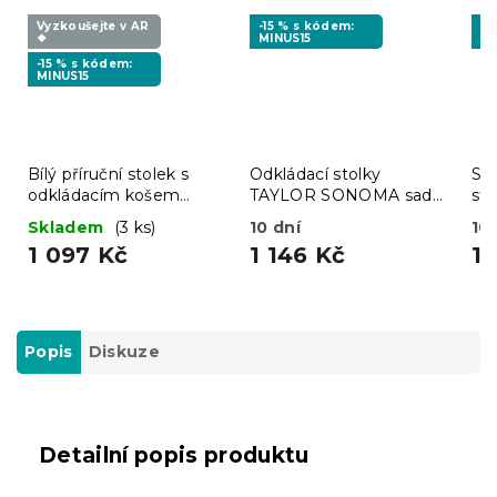
Vyzkoušejte v AR
-15 % s kódem:
-1
❖
MINUS15
MI
-15 % s kódem:
MINUS15
Bílý příruční stolek s
Odkládací stolky
Sa
odkládacím košem
TAYLOR SONOMA sada
st
SALMA
2 ks, 40x45cm
du
Skladem
(3 ks)
10 dní
10 
1 097 Kč
1 146 Kč
1 
Popis
Diskuze
Detailní popis produktu