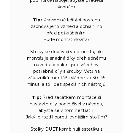
pod horké nápoje, abyste předešli
skvrnám.
Tip:
Pravidelné leštění povrchu
zachová jeho vzhled a ochrání ho
před poškrábáním.
Bude montáž složitá?
Stolky se dodávají v demontu, ale
montáž je snadná díky přehlednému
návodu. V balení jsou všechny
potřebné díly a šrouby. Většina
zákazníků montáž zvládne za 30–45
minut, a to i bez speciálních nástrojů.
Tip:
Před začátkem montáže si
nastavte díly podle čísel v návodu,
abyste se v tom neztratili.
Jaký je rozdíl oproti levnějším stolům?
Stolky DUET kombinují estetiku s