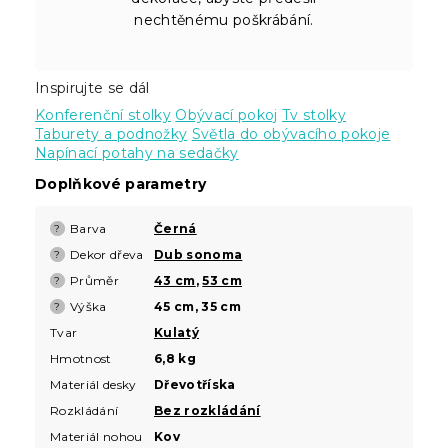
nechtěnému poškrábání.
Inspirujte se dál
Konferenční stolky
Obývací pokoj
Tv stolky
Taburety a podnožky
Světla do obývacího pokoje
Napínací potahy na sedačky
Doplňkové parametry
Barva
Černá
?
Dekor dřeva
Dub sonoma
?
Průměr
43 cm
,
53 cm
?
Výška
45 cm, 35 cm
?
Tvar
Kulatý
Hmotnost
6,8 kg
Materiál desky
Dřevotříska
Rozkládání
Bez rozkládání
Materiál nohou
Kov