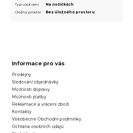
Typ ukotvení
Na nožičkách
Úložný prostor
Bez úložného prostoru
Z
á
p
Informace pro vás
a
t
Prodejny
í
Sledování objednávky
Možnosti dopravy
Možnosti platby
Reklamace a vrácení zboží
Kontakty
Všeobecné Obchodní podmínky
Ochrana osobních údajů