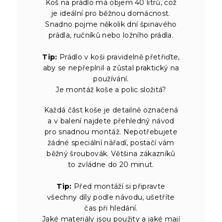
Koš na prádlo má objem 40 litrů, což
je ideální pro běžnou domácnost.
Snadno pojme několik dní špinavého
prádla, ručníků nebo ložního prádla.
Tip:
Prádlo v koši pravidelně přetřiďte,
aby se nepřeplnil a zůstal praktický na
používání.
Je montáž koše a polic složitá?
Každá část koše je detailně označená
a v balení najdete přehledný návod
pro snadnou montáž. Nepotřebujete
žádné speciální nářadí, postačí vám
běžný šroubovák. Většina zákazníků
to zvládne do 20 minut.
Tip:
Před montáží si připravte
všechny díly podle návodu, ušetříte
čas při hledání.
Jaké materiály jsou použity a jaké mají