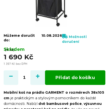
Můžeme doručit
10.08.2026
Možnosti
do:
doručení
Skladem
(4 ks)
1 690 Kč
1 397 Kč bez DPH
Měrná
cena:
Přidat do košíku
Mobilní koš na prádlo GARMENT o rozměrech 38x105
cm
je praktickým a stylovým pomocníkem do každé
domácnosti. Nabízí
dvě bambusové police
,
výsuvnou