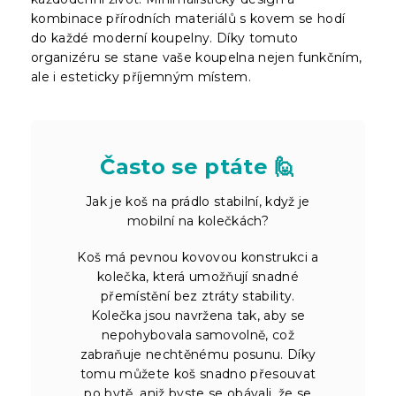
kombinace přírodních materiálů s kovem se hodí
do každé moderní koupelny. Díky tomuto
organizéru se stane vaše koupelna nejen funkčním,
ale i esteticky příjemným místem.
Často se ptáte 🙋
Jak je koš na prádlo stabilní, když je
mobilní na kolečkách?
Koš má pevnou kovovou konstrukci a
kolečka, která umožňují snadné
přemístění bez ztráty stability.
Kolečka jsou navržena tak, aby se
nepohybovala samovolně, což
zabraňuje nechtěnému posunu. Díky
tomu můžete koš snadno přesouvat
po bytě, aniž byste se obávali, že se