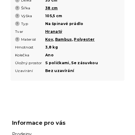
Délka
33 cm
?
Šířka
38 cm
?
Výška
105,5 cm
?
Typ
Na špinavé prádlo
?
Tvar
Hranatý
Materiál
Kov
,
Bambus
,
Polyester
?
Hmotnost
3,8 kg
Kolečka
Ano
Úložný prostor
S poličkami, Se zásuvkou
Uzavírání
Bez uzavírání
Z
á
p
Informace pro vás
a
t
Prodejny