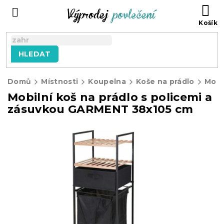
Přejít
NÁ
na
KO
obsah
HLEDAT
Domů
Místnosti
Koupelna
Koše na prádlo
Mobilní koš na prádlo s policemi a
zásuvkou GARMENT 38x105 cm