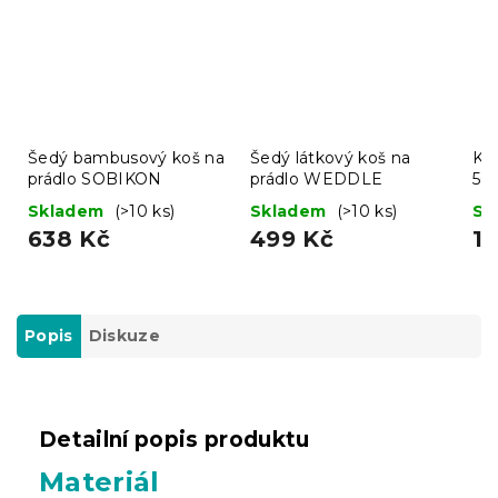
Šedý bambusový koš na
Šedý látkový koš na
Ko
prádlo SOBIKON
prádlo WEDDLE
50 
Skladem
(>10 ks)
Skladem
(>10 ks)
Sk
638 Kč
499 Kč
13
Popis
Diskuze
Detailní popis produktu
Materiál