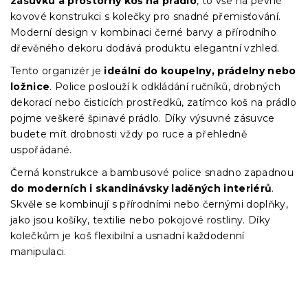
zásuvku a prostorný koš na prádlo
, to vše na pevné
kovové konstrukci s kolečky pro snadné přemisťování.
Moderní design v kombinaci černé barvy a přírodního
dřevěného dekoru dodává produktu elegantní vzhled.
Tento organizér je
ideální do koupelny, prádelny nebo
ložnice
. Police poslouží k odkládání ručníků, drobných
dekorací nebo čisticích prostředků, zatímco koš na prádlo
pojme veškeré špinavé prádlo. Díky výsuvné zásuvce
budete mít drobnosti vždy po ruce a přehledně
uspořádané.
Černá konstrukce a bambusové police snadno zapadnou
do moderních i skandinávsky laděných interiérů
.
Skvěle se kombinují s přírodními nebo černými doplňky,
jako jsou košíky, textilie nebo pokojové rostliny. Díky
kolečkům je koš flexibilní a usnadní každodenní
manipulaci.