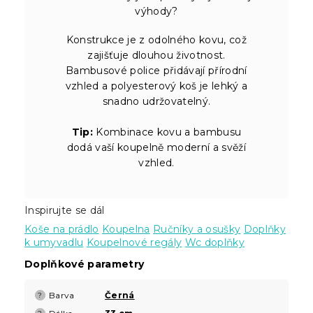
výhody?
Konstrukce je z odolného kovu, což
zajišťuje dlouhou životnost.
Bambusové police přidávají přírodní
vzhled a polyesterový koš je lehký a
snadno udržovatelný.
Tip:
Kombinace kovu a bambusu
dodá vaší koupelně moderní a svěží
vzhled.
Inspirujte se dál
Koše na prádlo
Koupelna
Ručníky a osušky
Doplňky
k umyvadlu
Koupelnové regály
Wc doplňky
Doplňkové parametry
Barva
Černá
?