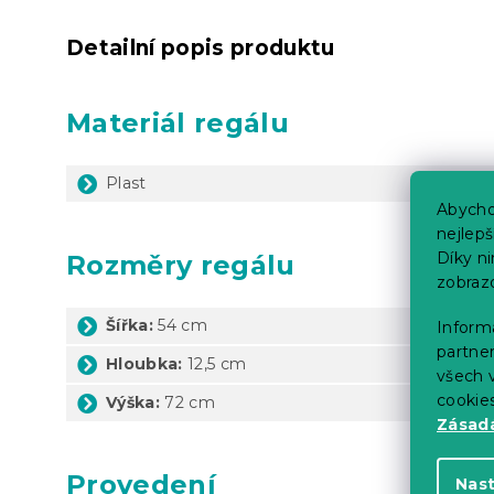
Detailní popis produktu
Materiál regálu
Plast
Abycho
nejlep
Díky n
Rozměry regálu
zobraz
Šířka:
54 cm
Informa
partner
Hloubka:
12,5 cm
všech v
cookie
Výška:
72 cm
Zásadá
Provedení
Nas