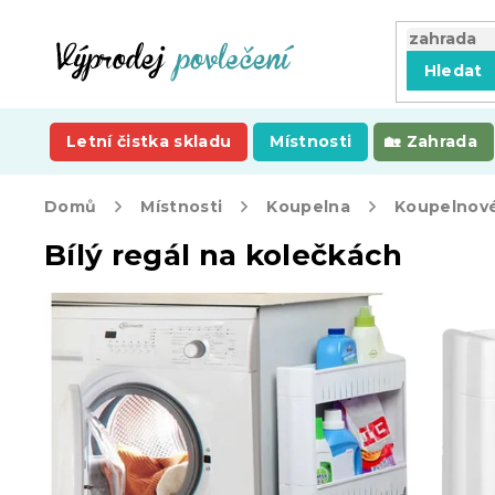
Přejít
na
obsah
Hledat
Letní čistka skladu
Místnosti
Zahrada
Domů
Místnosti
Koupelna
Koupelnové
Bílý regál na kolečkách