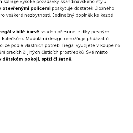
h
splňuje vysoké požadavky skandinávského stylu.
3 otevřenými policemi
poskytuje dostatek úložného
pro veškeré nezbytnosti. Jedinečný doplněk ke každé
regál v bílé barvě
snadno přesunete díky pevným
 kolečkům. Modulární design umožňuje přidávat či
olice podle vlastních potřeb. Regál využijete v koupelně
ní pracích či jiných čistících prostředků. Své místo
 dětském pokoji, spíži či šatně.