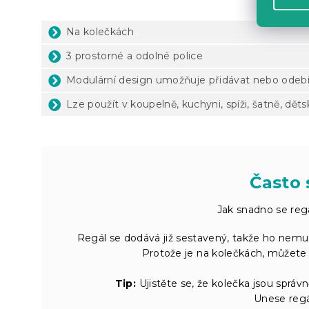
Na kolečkách
3 prostorné a odolné police
Modulární design umožňuje přidávat nebo odebír
Lze použít v koupelně, kuchyni, spíži, šatně, dě
Často 
Jak snadno se reg
Regál se dodává již sestavený, takže ho nemus
Protože je na kolečkách, můžete
Tip:
Ujistěte se, že kolečka jsou správn
Unese regá