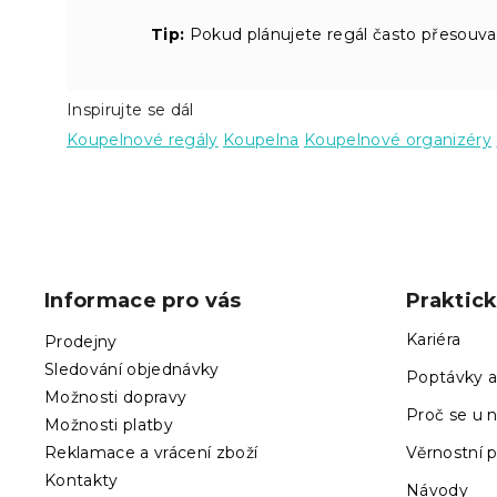
Tip:
Pokud plánujete regál často přesouvat,
Inspirujte se dál
Koupelnové regály
Koupelna
Koupelnové organizéry
Z
á
p
Informace pro vás
Praktic
a
t
Kariéra
Prodejny
í
Sledování objednávky
Poptávky a
Možnosti dopravy
Proč se u n
Možnosti platby
Reklamace a vrácení zboží
Věrnostní 
Kontakty
Návody