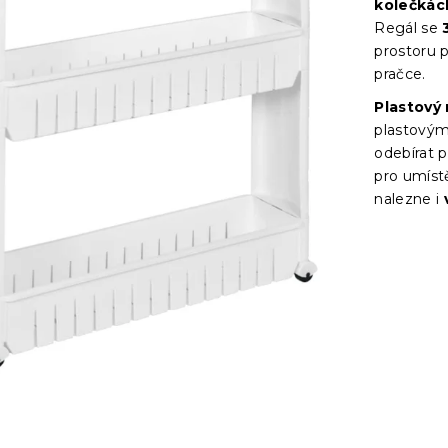
kolečkác
Regál se
prostoru
pračce.
Plastový 
plastovým
odebírat p
pro umístě
nalezne i
v