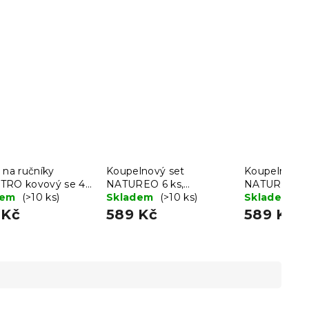
 na ručníky
Koupelnový set
Koupelnový 
TRO kovový se 4
NATUREO 6 ks,
NATUREO 6 
y 93x45cm, černý
dem
(>10 ks)
bambus/šedá
Skladem
(>10 ks)
bambus/čer
Skladem
(>
 Kč
589 Kč
589 Kč