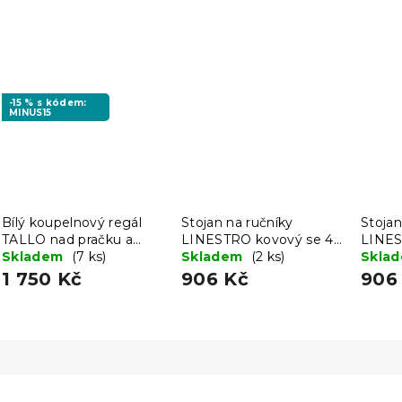
-15 % s kódem:
MINUS15
Bílý koupelnový regál
Stojan na ručníky
Stojan
TALLO nad pračku a
LINESTRO kovový se 4
LINES
toaletu
Skladem
(7 ks)
rameny 93x45cm, zlatý
Skladem
(2 ks)
ramen
Skla
1 750 Kč
906 Kč
906