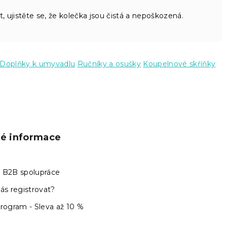
 ujistěte se, že kolečka jsou čistá a nepoškozená.
Doplňky k umyvadlu
Ručníky a osušky
Koupelnové skříňky
ké informace
 B2B spolupráce
ás registrovat?
program - Sleva až 10 %