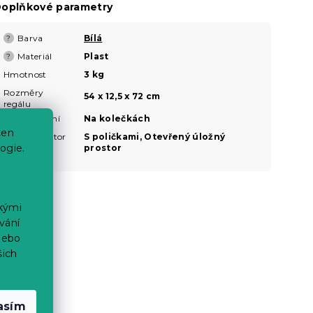
oplňkové parametry
Barva
Bílá
?
Materiál
Plast
?
Hmotnost
3 kg
Rozměry
54 x 12,5 x 72 cm
regálu
Typ umístění
Na kolečkách
ten
Úložný prostor
S poličkami, Otevřený úložný
ogie.
prostor
ckými
vání
nebo
šich
asím