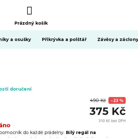
Prázdný košík
NÁKUPNÍ
KOŠÍK
níky a osušky
Přikrývka a polštář
Závěsy a záclon
sti doručení
490 Kč
–23 %
375 Kč
310 Kč bez DPH
áno
Měrn
cena:
 pomocník do každé prádelny.
Bílý regál na