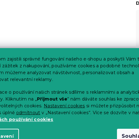
D
m zajistili správné fungování našeho e-shopu a poskytli Vám 
ší zážitek z nakupování, používáme cookies a podobné technol
im můžeme analyzovat návštěvnost, personalizovat obsah a
ovat relevantní reklamy.
ce o používání našich stránek sdílíme s reklamními a analyti
y. Kliknutím na „
Přijmout vše
“ nám dáváte souhlas ke zpraco
olitelných cookies.
Nastavení cookies
si můžete přizpůsobit 
s úplně
odmítnout
v „Nastavení cookies“. Více se dozvíte v na
ch používání cookies
Souhl
tavení