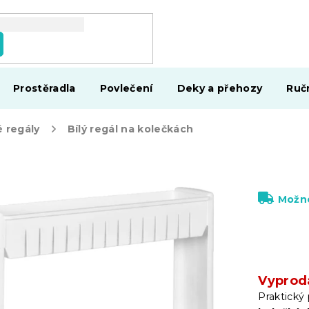
Prostěradla
Povlečení
Deky a přehozy
Ruč
 regály
Bílý regál na kolečkách
Možno
Vyprod
Praktický