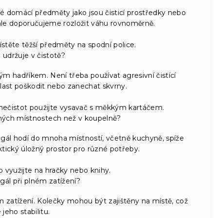
né domácí předměty jako jsou čisticí prostředky nebo
 ale doporučujeme rozložit váhu rovnoměrně.
stěte těžší předměty na spodní police.
l udržuje v čistotě?
m hadříkem. Není třeba používat agresivní čistící
last poškodit nebo zanechat skvrny.
nečistot použijte vysavač s měkkým kartáčem.
jiných místnostech než v koupelně?
gál hodí do mnoha místností, včetně kuchyně, spíže
tický úložný prostor pro různé potřeby.
 využijte na hračky nebo knihy.
regál při plném zatížení?
ném zatížení. Kolečky mohou být zajištěny na místě, což
 jeho stabilitu.