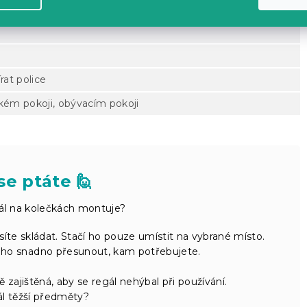
at police
tském pokoji, obývacím pokoji
se ptáte 🙋
ál na kolečkách montuje?
íte skládat. Stačí ho pouze umístit na vybrané místo.
 ho snadno přesunout, kam potřebujete.
ě zajištěná, aby se regál nehýbal při používání.
l těžší předměty?