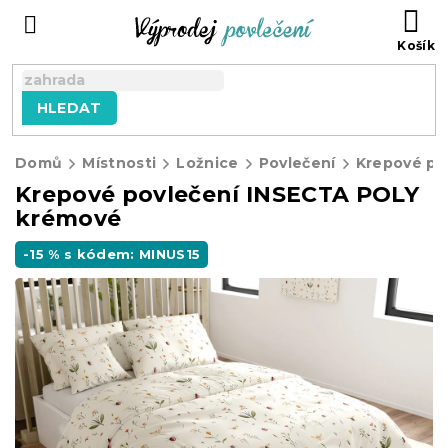
Přejít
NÁ
na
KO
obsah
HLEDAT
Domů
Místnosti
Ložnice
Povlečení
Krepové po
Krepové povlečení INSECTA POLY
krémové
-15 % s kódem: MINUS15