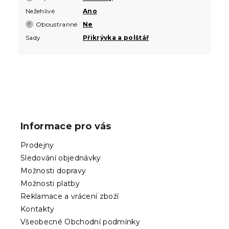
Nežehlivé
Ano
Oboustranné
Ne
?
Sady
Přikrývka a polštář
Z
á
p
Informace pro vás
a
t
Prodejny
í
Sledování objednávky
Možnosti dopravy
Možnosti platby
Reklamace a vrácení zboží
Kontakty
Všeobecné Obchodní podmínky