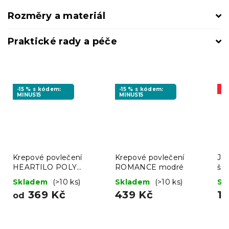
Rozměry a materiál
Praktické rady a péče
-15 % s kódem:
-15 % s kódem:
A
MINUS15
MINUS15
Krepové povlečení
Krepové povlečení
Jer
HEARTILO POLY
ROMANCE modré
še
béžové
Skladem
(>10 ks)
Skladem
(>10 ks)
Sk
369 Kč
439 Kč
11
od