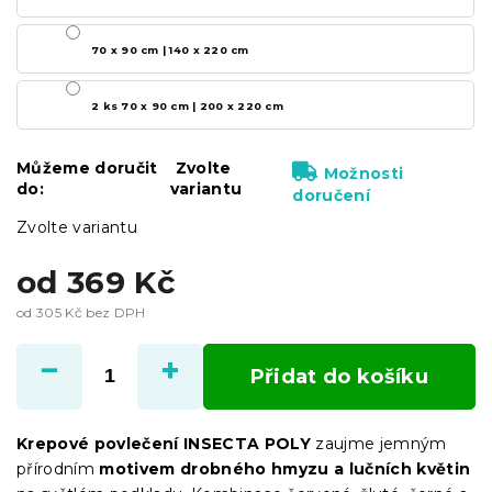
70 x 90 cm | 140 x 220 cm
2 ks 70 x 90 cm | 200 x 220 cm
Můžeme doručit
Zvolte
Možnosti
do:
variantu
doručení
Zvolte variantu
od
369 Kč
od
305 Kč
bez DPH
Měrná
cena:
Přidat do košíku
Krepové povlečení INSECTA POLY
zaujme jemným
přírodním
motivem drobného hmyzu a lučních květin