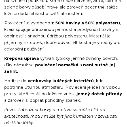
na světlém podkladu. Kombinace červené, žluté, černé a
zelené barvy působí hravě, ale zároveň decentně, takže
ložnici dodá lehkost a svěží atmosféru.
Povlečení je vyrobeno
z 50% bavlny a 50% polyesteru
,
která spojuje přirozenou jemnost a prodyšnost bavlny s
odolností a snadnou údržbou polyesteru. Materiál je
příjemný na dotek, dobře odvádí vlhkost a je vhodný pro
celoroční používání.
Krepová úprava
vytváří typický jemně zvlněný povrch,
díky němuž se
povlečení nemačká
a
není nutné jej
žehlit.
Hodí se do
venkovsky laděných interiérů
, kde
podtrhne útulnou atmosféru. Povlečení je ideální volbou
pro ty, kteří chtějí do ložnice vnést
jemný dotek přírody
a zároveň si dopřát pohodlný spánek.
Pozn.: Zobrazení barvy a motivu se může lišit od
skutečnosti, motiv může být jinak umístěn v závislosti
nástřihu látky.