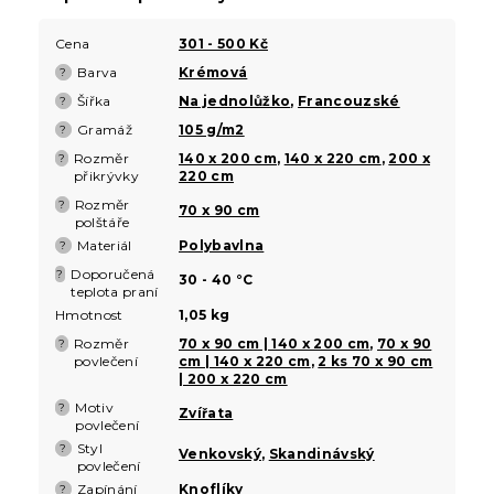
Cena
301 - 500 Kč
Barva
Krémová
?
Šířka
Na jednolůžko
,
Francouzské
?
Gramáž
105 g/m2
?
Rozměr
140 x 200 cm
,
140 x 220 cm
,
200 x
?
přikrývky
220 cm
Rozměr
?
70 x 90 cm
polštáře
Materiál
Polybavlna
?
Doporučená
?
30 - 40 °C
teplota praní
Hmotnost
1,05 kg
Rozměr
70 x 90 cm | 140 x 200 cm
,
70 x 90
?
povlečení
cm | 140 x 220 cm
,
2 ks 70 x 90 cm
| 200 x 220 cm
Motiv
?
Zvířata
povlečení
Styl
?
Venkovský
,
Skandinávský
povlečení
Zapínání
Knoflíky
?