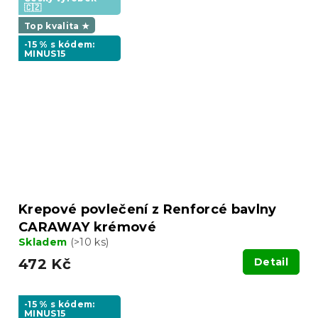
🇨🇿
Top kvalita ★
-15 % s kódem:
MINUS15
Krepové povlečení z Renforcé bavlny
CARAWAY krémové
Skladem
(>10 ks)
472 Kč
Detail
-15 % s kódem:
MINUS15