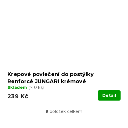
Krepové povlečení do postýlky
Renforcé JUNGARI krémové
Skladem
(>10 ks)
239 Kč
Detail
9
položek celkem
O
v
l