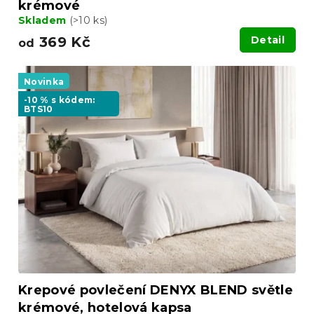
krémové
Skladem
(>10 ks)
369 Kč
Detail
od
Novinka
-10 % s kódem:
BTS10
Krepové povlečení DENYX BLEND světle
krémové, hotelová kapsa