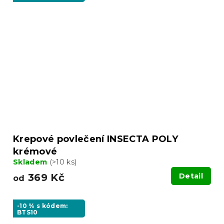
Krepové povlečení INSECTA POLY
krémové
Skladem
(>10 ks)
369 Kč
Detail
od
-10 % s kódem:
BTS10