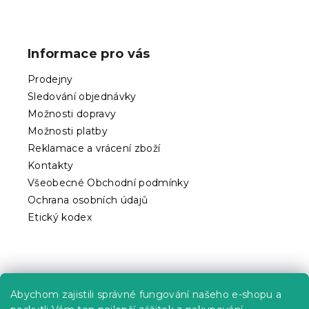
á
Z
d
á
a
p
c
Informace pro vás
í
a
p
t
Prodejny
r
í
v
Sledování objednávky
k
Možnosti dopravy
y
Možnosti platby
v
ý
Reklamace a vrácení zboží
p
Kontakty
i
Všeobecné Obchodní podmínky
s
Ochrana osobních údajů
u
Etický kodex
Praktické informace
Abychom zajistili správné fungování našeho e-shopu a
Kariéra