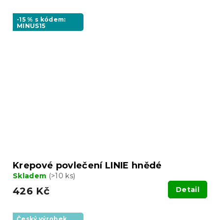
-15 % s kódem:
MINUS15
Krepové povlečení LINIE hnědé
Skladem
(>10 ks)
426 Kč
Detail
Český výrobek