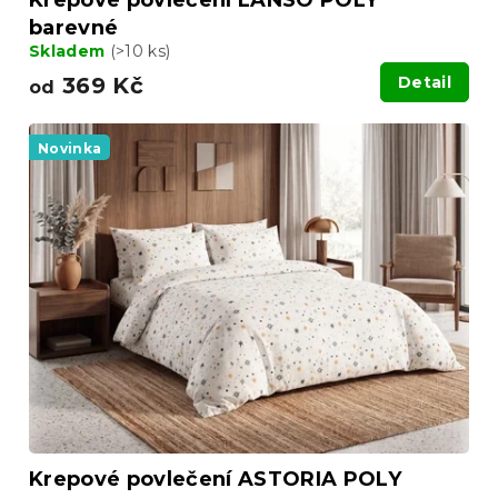
Krepové povlečení LANSO POLY
barevné
Skladem
(>10 ks)
369 Kč
Detail
od
Novinka
Krepové povlečení ASTORIA POLY