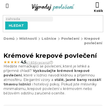
Přejít
NÁ
na
KO
obsah
HLEDAT
Domů
Místnosti
Ložnice
Povlečení
Krepové
povlečení
Krémové krepové povlečení
★★★★★
★★★★★
4,5
z 1 836 recenzí
Hledáte nemačkající se povlečení, které je lehké a
příjemně chladí?
Vyzkoušejte krémové krepové
povlečení
, které v ložnici navodí klidnou a příjemnou
atmosféru. Elegantní vzory a
stálé, jasné barvy rozzáří
tmavou ložnici
i hotelový pokoj. Pokud jste milovníky
minimalismu, krepové povlečení v krémovém nebo
béžovém odstínu zaručeně oceníte.