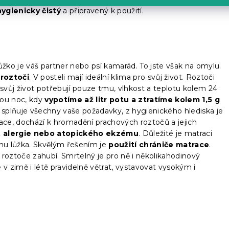
hygienicky čistý
a připravený k použití.
 lůžko je váš partner nebo psí kamarád. To jste však na omylu.
,
roztoči
. V posteli mají ideální klima pro svůj život. Roztoči
ro svůj život potřebují pouze tmu, vlhkost a teplotu kolem 24
ou noc, kdy
vypotíme až litr potu a ztratíme kolem 1,5 g
 splňuje všechny vaše požadavky, z hygienického hlediska je
ce, dochází k hromadění prachových roztočů a jejich
, alergie nebo atopického ekzému
. Důležité je matraci
ienu lůžka. Skvělým řešením je
použití chrániče matrace
.
á roztoče zahubí. Smrtelný je pro ně i několikahodinový
 zimě i létě pravidelně větrat, vystavovat vysokým i