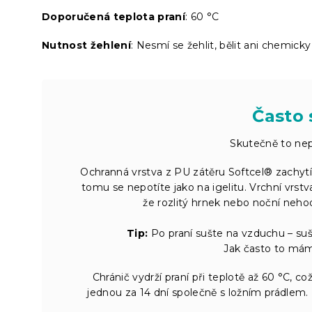
Doporučená teplota praní
: 60 °C
Nutnost žehlení
: Nesmí se žehlit, bělit ani chemicky 
Často 
Skutečně to nep
Ochranná vrstva z PU zátěru Softcel® zachytí
tomu se nepotíte jako na igelitu. Vrchní vrstv
že rozlitý hrnek nebo noční nehod
Tip:
Po praní sušte na vzduchu – su
Jak často to mám 
Chránič vydrží praní při teplotě až 60 °C, co
jednou za 14 dní společně s ložním prádlem. 