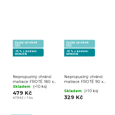
Český výrobek
Český výrobek
🇨🇿
🇨🇿
-15 % s kódem:
-15 % s kódem:
MINUS15
MINUS15
Nepropustný chránič
Nepropustný chránič
matrace FROTÉ 180 x
matrace FROTÉ 90 x
200 cm
Skladem
(>10 ks)
200 cm
Skladem
(>10 ks)
479 Kč
329 Kč
Měrná
479 Kč / 1 ks
cena: