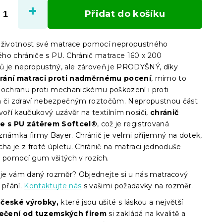
cena:
Přidat do košíku
 životnost své matrace pomocí nepropustného
ho chrániče s PU. Chránič matrace 160 x 200
ů je nepropustný, ale zároveň je PRODYŠNÝ, díky
rání matraci proti nadměrnému pocení
, mimo to
 ochranu proti mechanickému poškození i proti
 či zdraví nebezpečným roztočům. Nepropustnou část
voří kaučukový uzávěr na textilním nosiči,
chránič
je s PU zátěrem Softcel®
, což je registrovaná
známka firmy Bayer. Chránič je velmi příjemný na dotek,
cha je z froté úpletu. Chránič na matraci jednoduše
e pomocí gum všitých v rozích.
e vám daný rozměr? Objednejte si u nás matracový
 přání.
Kontaktujte nás
s vašimi požadavky na rozměr.
e
české výrobky,
které jsou ušité s láskou a největší
ečení od tuzemských firem
si zakládá na kvalitě a