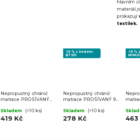
hlavním cí
materiál 
prokazují
textilek.
-10 % s kódem:
-10 %
BTS10
MINUS
Nepropustný chránič
Nepropustný chránič
Nepro
matrace PROŠÍVANÝ
matrace PROŠÍVANÝ 90
matra
160 x 200 cm
x 200 cm
180 x
Skladem
(>10 ks)
Skladem
(>10 ks)
Skla
419 Kč
278 Kč
463