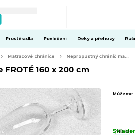
Prostěradla
Povlečení
Deky a přehozy
Ruč
Matracové chrániče
Nepropustný chránič matrace FROTÉ 160 x 200 cm
e FROTÉ 160 x 200 cm
Můžeme d
Sklad
(>10 ks)