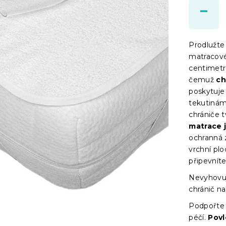
Prodlužte
matracové
centimetr
čemuž
ch
poskytuje
tekutinám
chrániče t
matrace 
ochranná 
vrchní plo
připevnít
Nevyhovuj
chránič na
Podpořt
péčí.
Povl