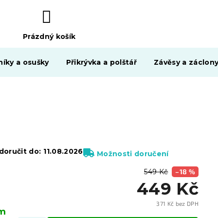
Prázdný košík
NÁKUPNÍ
KOŠÍK
níky a osušky
Přikrývka a polštář
Závěsy a záclon
oručit do:
11.08.2026
Možnosti doručení
549 Kč
–18 %
449 Kč
371 Kč bez DPH
em
Měrn