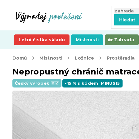
Přejít
na
obsah
Hledat
Letní čistka skladu
Místnosti
Zahrada
Domů
Místnosti
Ložnice
Prostěradla
Nepropustný chránič matrac
Český výrobek 🇨🇿
-15 % s kódem: MINUS15