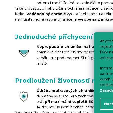
potem i močí. Jedná se o skvělého pomoc
také u dospělých jako běžná ochrana matrace, u sen
lůžko.
Voděodolný chránič
vytvoří ochrannou a teku
nemusíte, horní vrstva chrániče je
vyrobena z mikrov
Jednoduché přichycení k mat
Abycho
Nepropustné chrániče matrace
jednodu
nejlep
chránič je opatřen čtyřmi pružnými, ale
Díky n
zaháknete pod matrací. Silné gumy zaruč
zobraz
místě.
Informa
partner
Prodloužení životnosti matra
všech v
cookie
Zásadá
Údržba matracových chráničů je opra
důkladně vysušte. Pro zachování požadov
prát
při maximální teplotě 60 °C
. Při p
Nas
14 dní. Po usušení nechce chránič volně v
žádném případě ho nevyvářejte, nebělte a nepoužívejt