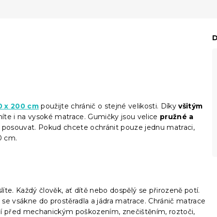
D
m
0 x 200 cm
použijte chránič o stejné velikosti. Díky
všitým
níte i na vysoké matrace. Gumičky jsou velice
pružné a
 posouvat. Pokud chcete ochránit pouze jednu matraci,
0 cm.
slíte. Každý člověk, ať dítě nebo dospělý se přirozeně potí.
ý se vsákne do prostěradla a jádra matrace. Chránič matrace
ání před mechanickým poškozením, znečištěním, roztoči,