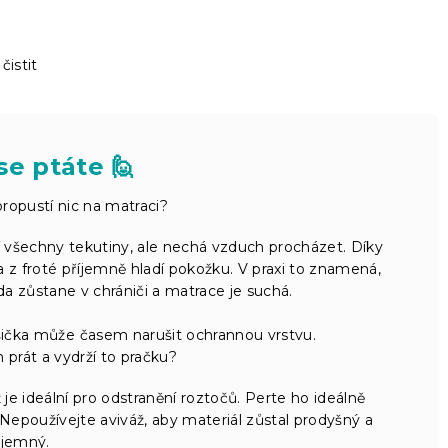
čistit
se ptáte 🙋
ropustí nic na matraci?
 všechny tekutiny, ale nechá vzduch procházet. Díky
a z froté příjemně hladí pokožku. V praxi to znamená,
a zůstane v chrániči a matrace je suchá.
šička může časem narušit ochrannou vrstvu.
prát a vydrží to pračku?
ž je ideální pro odstranění roztočů. Perte ho ideálně
Nepoužívejte aviváž, aby materiál zůstal prodyšný a
jemný.