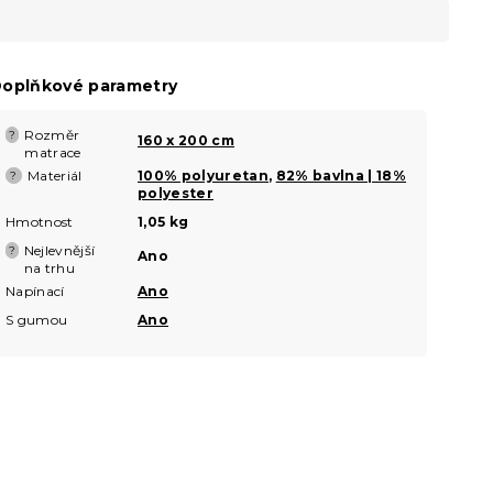
oplňkové parametry
Rozměr
?
160 x 200 cm
matrace
Materiál
100% polyuretan
,
82% bavlna | 18%
?
polyester
Hmotnost
1,05 kg
Nejlevnější
?
Ano
na trhu
Napínací
Ano
S gumou
Ano