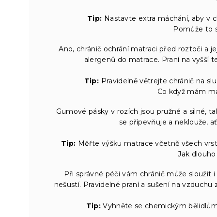
Tip:
Nastavte extra máchání, aby v ch
Pomůže to s 
Ano, chránič ochrání matraci před roztoči a je
alergenů do matrace. Praní na vyšší te
Tip:
Pravidelně větrejte chránič na slu
Co když mám mat
Gumové pásky v rozích jsou pružné a silné, ta
se připevňuje a neklouže, ať
Tip:
Měřte výšku matrace včetně všech vrstev
Jak dlouho 
Při správné péči vám chránič může sloužit i
nešustí. Pravidelné praní a sušení na vzduchu 
Tip:
Vyhněte se chemickým bělidlům,