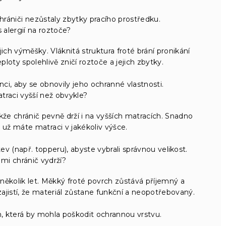
rániči nezůstaly zbytky pracího prostředku.
alergií na roztoče?
jich výměšky. Vláknitá struktura froté brání pronikání
ploty spolehlivě zničí roztoče a jejich zbytky.
nci, aby se obnovily jeho ochranné vlastnosti.
raci vyšší než obvykle?
kže chránič pevně drží i na vyšších matracích. Snadno
 už máte matraci v jakékoliv výšce.
 (např. topperu), abyste vybrali správnou velikost.
mi chránič vydrží?
 několik let. Měkký froté povrch zůstává příjemný a
zajistí, že materiál zůstane funkční a neopotřebovaný.
 která by mohla poškodit ochrannou vrstvu.