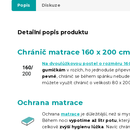
Popis
Diskuze
Detailní popis produktu
Chránič matrace 160 x 200 c
Na dvoulůžkovou postel o rozměru 16
gumičkám
v rozích, ho jednoduše připev
pevné
, chránič se během spánku nebude
můžete využít chránič o velikosti 80 x 20
Ochrana matrace
Ochrana
matrace
je důležitější, než si my
Během noci
vypotíme až litr potu
, kter
celkově
zvýší hygienu lůžka
. Navíc chr