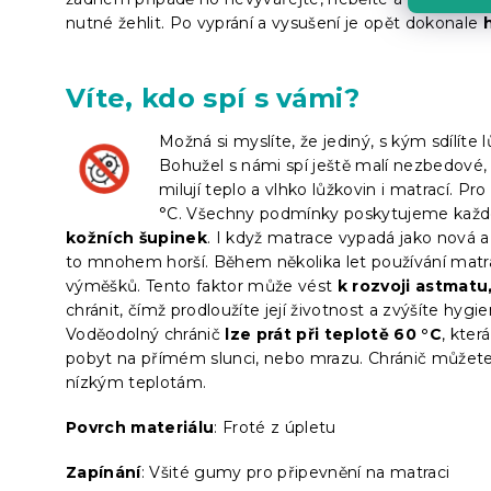
nutné žehlit. Po vyprání a vysušení je opět dokonale
Víte, kdo spí s vámi?
Možná si myslíte, že jediný, s kým sdílíte
Bohužel s námi spí ještě malí nezbedové
milují teplo a vlhko lůžkovin i matrací. P
°C. Všechny podmínky poskytujeme každ
kožních šupinek
. I když matrace vypadá jako nová a
to mnohem horší. Během několika let používání matra
výměšků. Tento faktor může vést
k rozvoji astmatu
chránit, čímž prodloužíte její životnost a zvýšíte hyg
Voděodolný chránič
lze prát při teplotě 60 °C
, kter
pobyt na přímém slunci, nebo mrazu. Chránič můžete v
nízkým teplotám.
Povrch materiálu
: Froté z úpletu
Zapínání
: Všité gumy pro připevnění na matraci