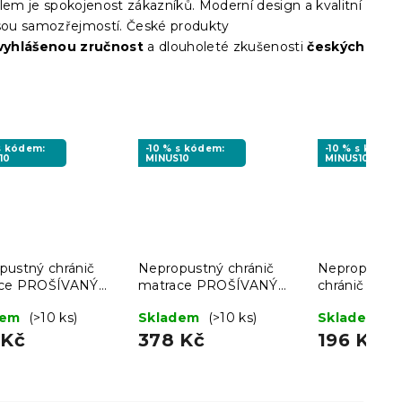
lem je spokojenost zákazníků. Moderní design a kvalitní
jsou samozřejmostí. České produkty
vyhlášenou zručnost
a dlouholeté zkušenosti
českých
 s kódem:
-10 % s kódem:
-10 % s kódem
10
MINUS10
MINUS10
pustný chránič
Nepropustný chránič
Nepropustný
ce PROŠÍVANÝ
matrace PROŠÍVANÝ
chránič mat
 200 cm
140 x 200 cm
90 x 200 cm
dem
(>10 ks)
Skladem
(>10 ks)
Skladem
(>
 Kč
378 Kč
196 Kč