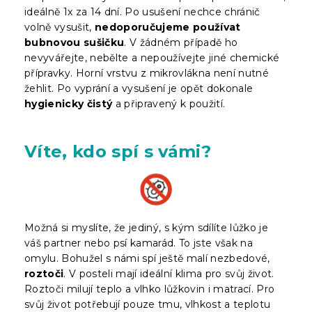
ideálně 1x za 14 dní. Po usušení nechce chránič
volně vysušit,
nedoporučujeme používat
bubnovou sušičku
. V žádném případě ho
nevyvářejte, nebělte a nepoužívejte jiné chemické
přípravky. Horní vrstvu z mikrovlákna není nutné
žehlit. Po vyprání a vysušení je opět dokonale
hygienicky čistý
a připravený k použití.
Víte, kdo spí s vámi?
Možná si myslíte, že jediný, s kým sdílíte lůžko je
váš partner nebo psí kamarád. To jste však na
omylu. Bohužel s námi spí ještě malí nezbedové,
roztoči
. V posteli mají ideální klima pro svůj život.
Roztoči milují teplo a vlhko lůžkovin i matrací. Pro
svůj život potřebují pouze tmu, vlhkost a teplotu