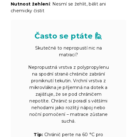
Nutnost žehlení
: Nesmí se žehlit, bělit ani
chemicky čistit
Často se ptáte 🙋
Skutečně to nepropustí nic na
matraci?
Nepropustná vrstva z polypropylenu
na spodní straně chrániče zabrání
proniknutí tekutin. Vrchní vrstva z
mikrovlákna je příjemná na dotek a
zajišťuje, že se pod chráničem
nepotíte. Chránič si poradí s většími
nehodami jako rozlitý nápoj nebo
noční pomočení – matrace zůstane
suchá.
Tip:
Chránič perte na 60 °C pro