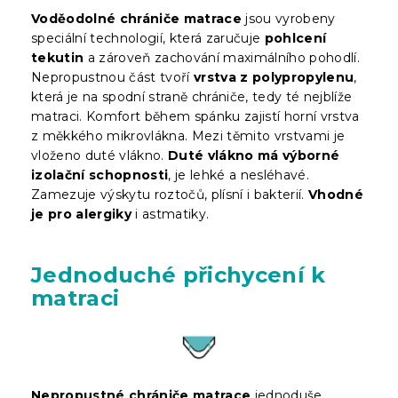
Voděodolné chrániče matrace
jsou vyrobeny
speciální technologií, která zaručuje
pohlcení
tekutin
a zároveň zachování maximálního pohodlí.
Nepropustnou část tvoří
vrstva z polypropylenu
,
která je na spodní straně chrániče, tedy té nejblíže
matraci. Komfort během spánku zajistí horní vrstva
z měkkého mikrovlákna. Mezi těmito vrstvami je
vloženo duté vlákno.
Duté vlákno má výborné
izolační schopnosti
, je lehké a nesléhavé.
Zamezuje výskytu roztočů, plísní i bakterií.
Vhodné
je pro alergiky
i astmatiky.
Jednoduché přichycení k
matraci
Nepropustné chrániče matrace
jednoduše