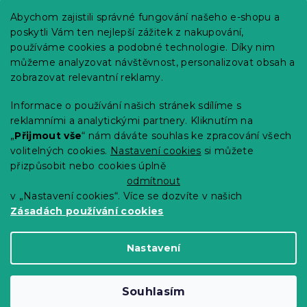
Praktické informace
Abychom zajistili správné fungování našeho e-shopu a
Kariéra
poskytli Vám ten nejlepší zážitek z nakupování,
používáme cookies a podobné technologie. Díky nim
Poptávky a B2B spolupráce
můžeme analyzovat návštěvnost, personalizovat obsah a
Proč se u nás registrovat?
zobrazovat relevantní reklamy.
Věrnostní program - Sleva až 10 %
Informace o používání našich stránek sdílíme s
reklamními a analytickými partnery. Kliknutím na
Návody
„
Přijmout vše
“ nám dáváte souhlas ke zpracování všech
Tabulky velikostí
volitelných cookies.
Nastavení cookies
si můžete
přizpůsobit nebo cookies úplně
Blog
odmítnout
v „Nastavení cookies“. Více se dozvíte v našich
Zásadách používání cookies
Vytvořil Shoptet Premium
Nastavení
Copyright 2026
Výprodej povlečení
. Všechna
Souhlasím
práva vyhrazena.
Upravit nastavení cookies