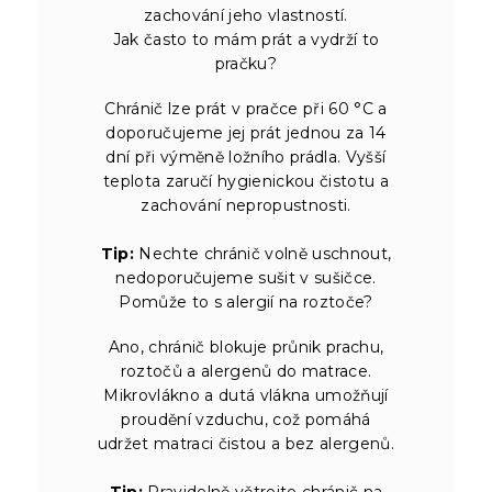
zachování jeho vlastností.
Jak často to mám prát a vydrží to
pračku?
Chránič lze prát v pračce při 60 °C a
doporučujeme jej prát jednou za 14
dní při výměně ložního prádla. Vyšší
teplota zaručí hygienickou čistotu a
zachování nepropustnosti.
Tip:
Nechte chránič volně uschnout,
nedoporučujeme sušit v sušičce.
Pomůže to s alergií na roztoče?
Ano, chránič blokuje průnik prachu,
roztočů a alergenů do matrace.
Mikrovlákno a dutá vlákna umožňují
proudění vzduchu, což pomáhá
udržet matraci čistou a bez alergenů.
Tip:
Pravidelně větrejte chránič na