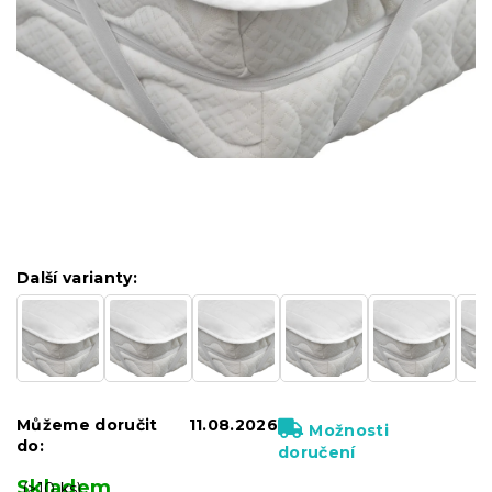
Další varianty:
Můžeme doručit
11.08.2026
Možnosti
do:
doručení
Skladem
(>10 ks)