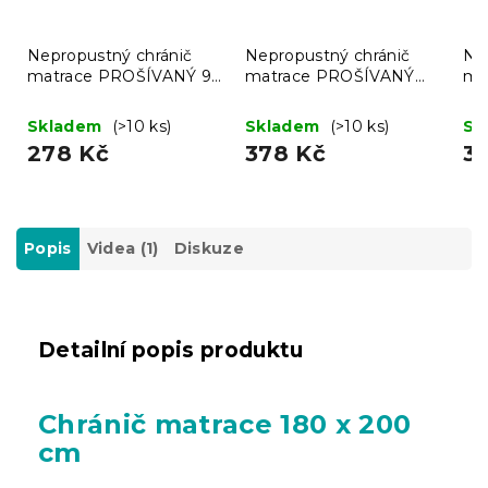
Nepropustný chránič
Nepropustný chránič
Ne
matrace PROŠÍVANÝ 90
matrace PROŠÍVANÝ
ma
x 200 cm
140 x 200 cm
12
Skladem
(>10 ks)
Skladem
(>10 ks)
Sk
278 Kč
378 Kč
3
Popis
Videa (1)
Diskuze
Detailní popis produktu
Chránič matrace 180 x 200
cm