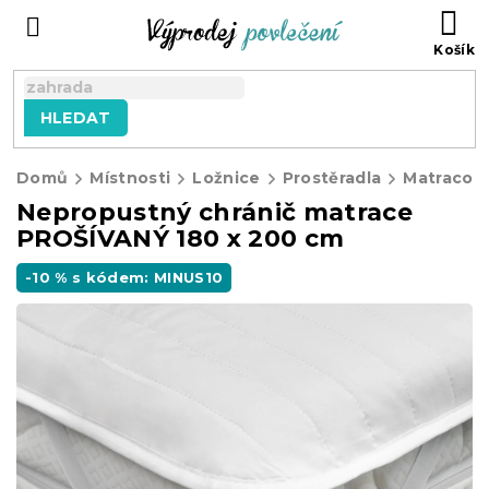
Přejít
NÁ
na
KO
obsah
HLEDAT
Domů
Místnosti
Ložnice
Prostěradla
Matracové
Nepropustný chránič matrace
PROŠÍVANÝ 180 x 200 cm
-10 % s kódem: MINUS10