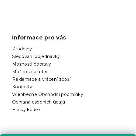
Z
á
p
Informace pro vás
a
t
Prodejny
í
Sledování objednávky
Možnosti dopravy
Možnosti platby
Reklamace a vrácení zboží
Kontakty
Všeobecné Obchodní podmínky
Ochrana osobních údajů
Etický kodex