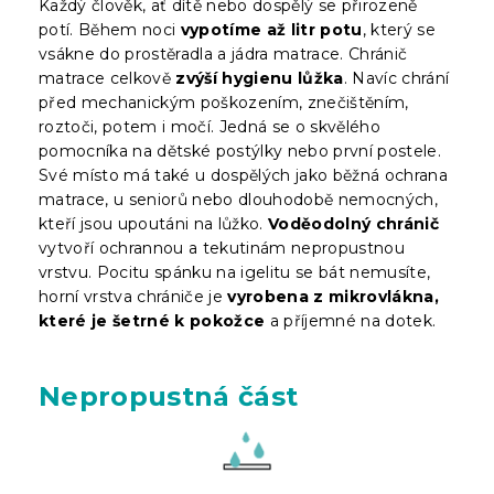
Každý člověk, ať dítě nebo dospělý se přirozeně
potí. Během noci
vypotíme až litr potu
, který se
vsákne do prostěradla a jádra matrace. Chránič
matrace celkově
zvýší hygienu lůžka
. Navíc chrání
před mechanickým poškozením, znečištěním,
roztoči, potem i močí. Jedná se o skvělého
pomocníka na dětské postýlky nebo první postele.
Své místo má také u dospělých jako běžná ochrana
matrace, u seniorů nebo dlouhodobě nemocných,
kteří jsou upoutáni na lůžko.
Voděodolný chránič
vytvoří ochrannou a tekutinám nepropustnou
vrstvu. Pocitu spánku na igelitu se bát nemusíte,
horní vrstva chrániče je
vyrobena z mikrovlákna,
které je šetrné k pokožce
a příjemné na dotek.
Nepropustná část