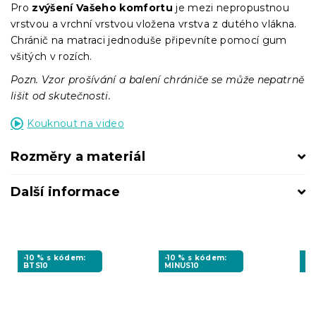
Pro
zvýšení Vašeho komfortu
je mezi nepropustnou
vrstvou a vrchní vrstvou vložena vrstva z dutého vlákna.
Chránič na matraci jednoduše připevníte pomocí gum
všitých v rozích.
Pozn. Vzor prošívání a balení chrániče se může nepatrně
lišit od skutečnosti.
Kouknout na video
Rozměry a materiál
Další informace
-10 % s kódem:
-10 % s kódem:
-1
BTS10
MINUS10
MI