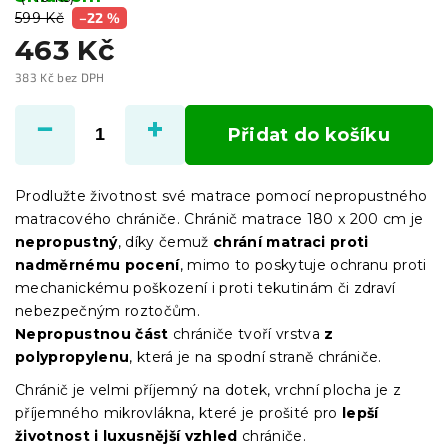
599 Kč
–22 %
463 Kč
383 Kč bez DPH
Měrná
cena:
Přidat do košíku
Prodlužte životnost své matrace pomocí nepropustného
matracového chrániče. Chránič matrace 180 x 200 cm je
nepropustný
, díky čemuž
chrání matraci proti
nadměrnému pocení
, mimo to poskytuje ochranu proti
mechanickému poškození i proti tekutinám či zdraví
nebezpečným roztočům.
Nepropustnou část
chrániče tvoří vrstva
z
polypropylenu
, která je na spodní straně chrániče.
Chránič je velmi příjemný na dotek, vrchní plocha je z
příjemného mikrovlákna, které je prošité pro
lepší
životnost i luxusnější vzhled
chrániče.