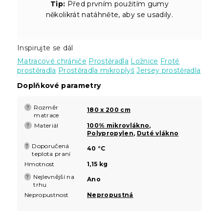
Tip:
Před prvním použitím gumy
několikrát natáhněte, aby se usadily.
Inspirujte se dál
Matracové chrániče
Prostěradla
Ložnice
Froté
prostěradla
Prostěradla mikroplyš
Jersey prostěradla
Doplňkové parametry
Rozměr
?
180 x 200 cm
matrace
Materiál
100% mikrovlákno
,
?
Polypropylen
,
Duté vlákno
Doporučená
?
40 °C
teplota praní
Hmotnost
1,15 kg
Nejlevnější na
?
Ano
trhu
Nepropustnost
Nepropustná