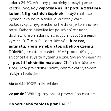
kolem 24 °C. Všechny podmínky poskytujeme
každou noc, kdy
vypotíme až litr potu a ztratíme
kolem 1,5 g kožních šupinek
. I když matrace
vypadá jako nová a splňuje všechny vaše
požadavky, z hygienického hlediska je to mnohem
horší. Během několika let používání matrace,
dochází k hromadění prachových roztočů a jejich
výměšků. Tento faktor může vést
k rozvoji
astmatu, alergie nebo atopického ekzému
.
Důležité je matraci chránit, čímž prodloužíte její
životnost a zvýšíte hygienu lůžka. Skvělým řešením
je
použití chrániče matrace
. Chránič můžete v
zimě i létě pravidelně větrat, vystavovat vysokým i
nízkým teplotám.
Materiál
: 100% mikrovlákno
Zapínání
: Všité gumy pro připevnění na matraci
Doporučená teplota praní
: 40 °C