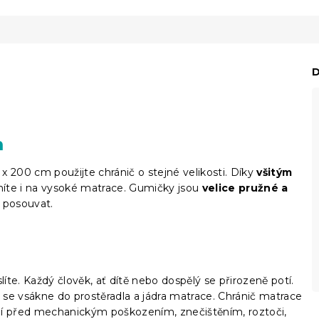
D
m
 200 cm použijte chránič o stejné velikosti. Díky
všitým
níte i na vysoké matrace. Gumičky jsou
velice pružné a
 posouvat.
slíte. Každý člověk, ať dítě nebo dospělý se přirozeně potí.
ý se vsákne do prostěradla a jádra matrace. Chránič matrace
ání před mechanickým poškozením, znečištěním, roztoči,