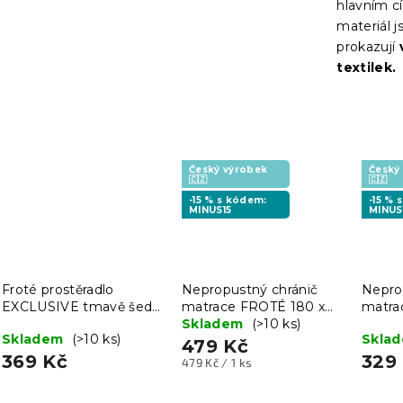
hlavním cí
materiál 
prokazují
textilek.
Český výrobek
Český
🇨🇿
🇨🇿
-15 % s kódem:
-15 % 
MINUS15
MINUS
Froté prostěradlo
Nepropustný chránič
Nepro
EXCLUSIVE tmavě šedé
matrace FROTÉ 180 x
matra
200x220 cm
200 cm
Skladem
(>10 ks)
200 
Skladem
(>10 ks)
Skla
479 Kč
369 Kč
329
Měrná
479 Kč / 1 ks
cena: