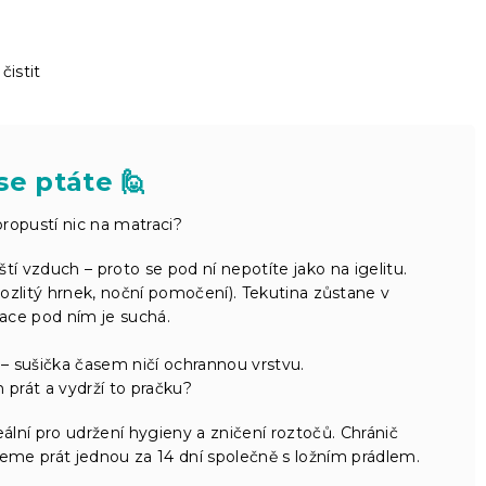
čistit
se ptáte 🙋
ropustí nic na matraci?
tí vzduch – proto se pod ní nepotíte jako na igelitu.
rozlitý hrnek, noční pomočení). Tekutina zůstane v
race pod ním je suchá.
– sušička časem ničí ochrannou vrstvu.
prát a vydrží to pračku?
eální pro udržení hygieny a zničení roztočů. Chránič
ujeme prát jednou za 14 dní společně s ložním prádlem.