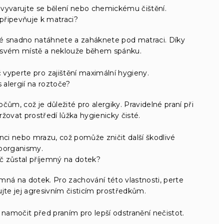
vyvarujte se bělení nebo chemickému čištění.
 připevňuje k matraci?
ré snadno natáhnete a zaháknete pod matraci. Díky
 svém místě a neklouže během spánku.
vyperte pro zajištění maximální hygieny.
alergií na roztoče?
očům, což je důležité pro alergiky. Pravidelné praní při
žovat prostředí lůžka hygienicky čisté.
ci nebo mrazu, což pomůže zničit další škodlivé
oorganismy.
ič zůstal příjemný na dotek?
emná na dotek. Pro zachování této vlastnosti, perte
jte jej agresivním čisticím prostředkům.
namočit před praním pro lepší odstranění nečistot.