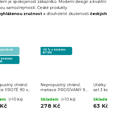
lem je spokojenost zákazníků. Moderní design a kvalitní
jsou samozřejmostí. České produkty
vyhlášenou zručnost
a dlouholeté zkušenosti
českých
 výrobek
-10 % s kódem:
BTS10
s kódem:
15
pustný chránič
Nepropustný chránič
Utěrky LINE
ce FROTÉ 90 x
matrace PROŠÍVANÝ 90
set 3 ks - víc
cm
x 200 cm
dem
(>10 ks)
Skladem
(>10 ks)
Skladem
(>
 Kč
278 Kč
63 Kč