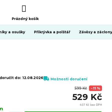
Prázdný košík
NÁKUPNÍ
KOŠÍK
níky a osušky
Přikrývka a polštář
Závěsy a záclon
oručit do:
12.08.2026
Možnosti doručení
599 Kč
–11 %
529 Kč
437 Kč bez DPH
em
Měrn