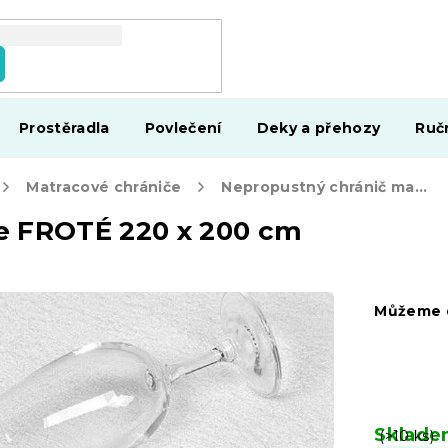
Prostěradla
Povlečení
Deky a přehozy
Ruč
Matracové chrániče
Nepropustný chránič matrace FROTÉ 220 x 200 cm
e FROTÉ 220 x 200 cm
Můžeme d
Sklad
(>10 ks)