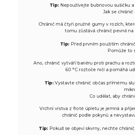
Tip:
Nepoužívejte bubnovou sušičku a 
Jak se chránič
Chránič má čtyři pružné gumy v rozích, kte
tomu zůstává chránič pevně na
Tip:
Před prvním použitím chránič 
Pomůže to s 
Ano, chránič vytváří bariéru proti prachu a rozt
60 °C roztoče ničí a pomáhá udr
Tip:
Vystavte chránič občas přímému slun
mikr
Co udělat, aby chrán
Vrchní vrstva z froté úpletu je jemná a příj
chránič podle pokynů a nevystavu
Tip:
Pokud se objeví skvrny, nechte chránič 