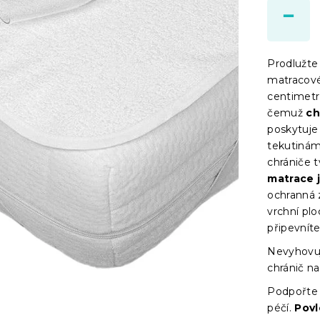
Prodlužte
matracové
centimetr
čemuž
ch
poskytuje
tekutinám
chrániče t
matrace 
ochranná 
vrchní plo
připevnít
Nevyhovuj
chránič na
Podpořt
péčí.
Povl