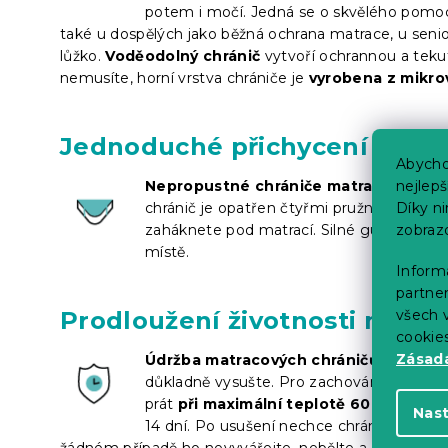
potem i močí. Jedná se o skvělého pomoc
také u dospělých jako běžná ochrana matrace, u sen
lůžko.
Voděodolný chránič
vytvoří ochrannou a teku
nemusíte, horní vrstva chrániče je
vyrobena z mikrov
Jednoduché přichycení k mat
Abycho
nejlep
Nepropustné chrániče matrace
jednodu
Díky n
chránič je opatřen čtyřmi pružnými, ale
zobraz
zaháknete pod matrací. Silné gumy zaruč
místě.
Informa
partner
všech v
Prodloužení životnosti matra
cookie
Zásadá
Údržba matracových chráničů je opra
důkladně vysušte. Pro zachování požadov
prát
při maximální teplotě 60 °C
. Při p
Nas
14 dní. Po usušení nechce chránič volně v
žádném případě ho nevyvářejte, nebělte a nepoužívejt