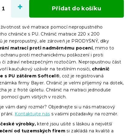
cena:
Přidat do košíku
 životnost své matrace pomocí nepropustného
ho chrániče s PU. Chránič matrace 220 x 200
ů je nepropustný, ale zároveň je PRODYŠNÝ, díky
rání matraci proti nadměrnému pocení
, mimo to
 ochranu proti mechanickému poškození i proti
 či zdraví nebezpečným roztočům. Nepropustnou část
voří kaučukový uzávěr na textilním nosiči,
chránič
je s PU zátěrem Softcel®
, což je registrovaná
známka firmy Bayer. Chránič je velmi příjemný na dotek,
cha je z froté úpletu. Chránič na matraci jednoduše
e pomocí gum všitých v rozích.
e vám daný rozměr? Objednejte si u nás matracový
 přání.
Kontaktujte nás
s vašimi požadavky na rozměr.
e
české výrobky,
které jsou ušité s láskou a největší
ečení od tuzemských firem
si zakládá na kvalitě a