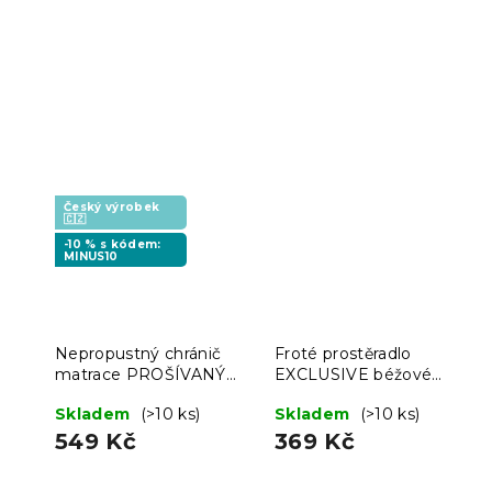
Český výrobek
🇨🇿
-10 % s kódem:
MINUS10
Nepropustný chránič
Froté prostěradlo
matrace PROŠÍVANÝ
EXCLUSIVE béžové
200 x 220 cm
200x220 cm
Skladem
(>10 ks)
Skladem
(>10 ks)
549 Kč
369 Kč