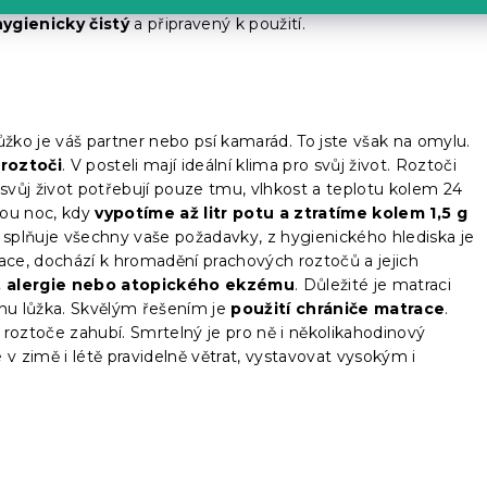
hygienicky čistý
a připravený k použití.
 lůžko je váš partner nebo psí kamarád. To jste však na omylu.
,
roztoči
. V posteli mají ideální klima pro svůj život. Roztoči
ro svůj život potřebují pouze tmu, vlhkost a teplotu kolem 24
ou noc, kdy
vypotíme až litr potu a ztratíme kolem 1,5 g
 splňuje všechny vaše požadavky, z hygienického hlediska je
ce, dochází k hromadění prachových roztočů a jejich
, alergie nebo atopického ekzému
. Důležité je matraci
ienu lůžka. Skvělým řešením je
použití chrániče matrace
.
á roztoče zahubí. Smrtelný je pro ně i několikahodinový
 zimě i létě pravidelně větrat, vystavovat vysokým i