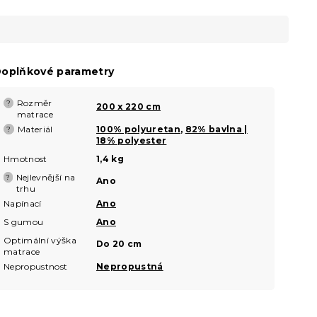
oplňkové parametry
Rozměr
?
200 x 220 cm
matrace
Materiál
100% polyuretan
,
82% bavlna |
?
18% polyester
Hmotnost
1,4 kg
Nejlevnější na
?
Ano
trhu
Napínací
Ano
S gumou
Ano
Optimální výška
Do 20 cm
matrace
Nepropustnost
Nepropustná