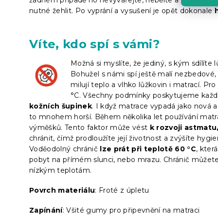
nutné žehlit. Po vyprání a vysušení je opět dokonale
Víte, kdo spí s vámi?
Možná si myslíte, že jediný, s kým sdílíte
Bohužel s námi spí ještě malí nezbedové
milují teplo a vlhko lůžkovin i matrací. P
°C. Všechny podmínky poskytujeme každ
kožních šupinek
. I když matrace vypadá jako nová a
to mnohem horší. Během několika let používání matra
výměšků. Tento faktor může vést
k rozvoji astmatu
chránit, čímž prodloužíte její životnost a zvýšíte hyg
Voděodolný chránič
lze prát při teplotě 60 °C
, kter
pobyt na přímém slunci, nebo mrazu. Chránič můžete v
nízkým teplotám.
Povrch materiálu
: Froté z úpletu
Zapínání
: Všité gumy pro připevnění na matraci