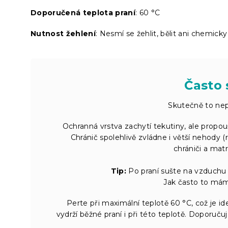
Doporučená teplota praní
: 60 °C
Nutnost žehlení
: Nesmí se žehlit, bělit ani chemicky 
Často 
Skutečně to nep
Ochranná vrstva zachytí tekutiny, ale propouš
Chránič spolehlivě zvládne i větší nehody (
chrániči a mat
Tip:
Po praní sušte na vzduchu 
Jak často to mám 
Perte při maximální teplotě 60 °C, což je id
vydrží běžné praní i při této teplotě. Doporuč