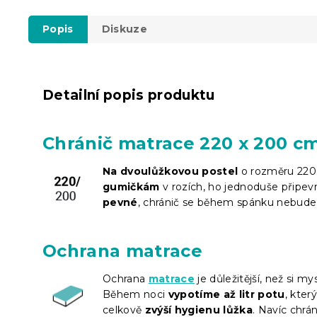
Popis
Diskuze
Detailní popis produktu
Chránič matrace 220 x 200 c
Na dvoulůžkovou postel
o rozměru 220 x
gumičkám
v rozích, ho jednoduše připev
pevné
, chránič se během spánku nebude
Ochrana matrace
Ochrana
matrace
je důležitější, než si my
Během noci
vypotíme až litr potu
, kter
celkově
zvýší hygienu lůžka
. Navíc chr