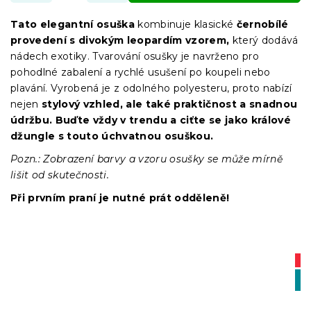
Tato elegantní osuška
kombinuje klasické
černobílé
provedení s divokým leopardím vzorem,
který dodává
nádech exotiky. Tvarování osušky je navrženo pro
pohodlné zabalení a rychlé usušení po koupeli nebo
plavání. Vyrobená je z odolného polyesteru, proto nabízí
nejen
stylový vzhled, ale také praktičnost a snadnou
údržbu.
Buďte vždy v trendu a ciťte se jako králové
džungle s touto úchvatnou osuškou.
Pozn.: Zobrazení barvy a vzoru osušky se může mírně
lišit od skutečnosti.
Při prvním praní je nutné prát odděleně!
A
-1
BT