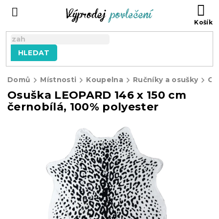
Přejít
NÁ
na
KO
obsah
HLEDAT
Domů
Místnosti
Koupelna
Ručníky a osušky
Os
Osuška LEOPARD 146 x 150 cm
černobílá, 100% polyester