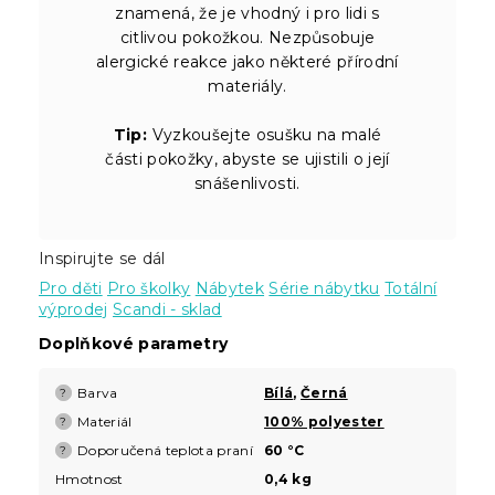
znamená, že je vhodný i pro lidi s
citlivou pokožkou. Nezpůsobuje
alergické reakce jako některé přírodní
materiály.
Tip:
Vyzkoušejte osušku na malé
části pokožky, abyste se ujistili o její
snášenlivosti.
Inspirujte se dál
Pro děti
Pro školky
Nábytek
Série nábytku
Totální
výprodej
Scandi - sklad
Doplňkové parametry
Barva
Bílá
,
Černá
?
Materiál
100% polyester
?
Doporučená teplota praní
60 °C
?
Hmotnost
0,4 kg