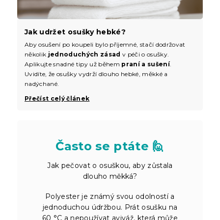
Jak udržet osušky hebké?
Aby osušení po koupeli bylo příjemné, stačí dodržovat
několik
jednoduchých zásad
v péči o osušky.
Aplikujte snadné tipy už během
praní a sušení
.
Uvidíte, že osušky vydrží dlouho hebké, měkké a
nadýchané.
Přečíst celý článek
Často se ptáte 🙋
Jak pečovat o osuškou, aby zůstala
dlouho měkká?
Polyester je známý svou odolností a
jednoduchou údržbou. Prát osušku na
60 °C a nepoužívat aviváž, která může