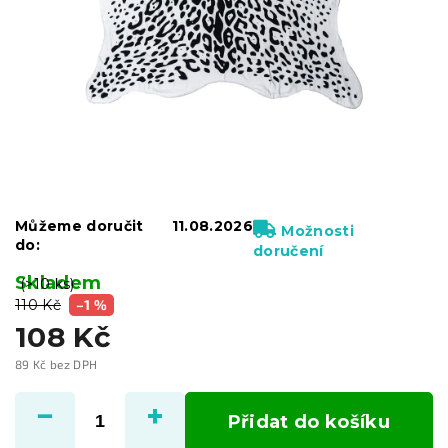
Můžeme doručit
11.08.2026
Možnosti
do:
doručení
Skladem
(>10 ks)
110 Kč
–1 %
108 Kč
89 Kč bez DPH
Měrná
cena:
Přidat do košíku