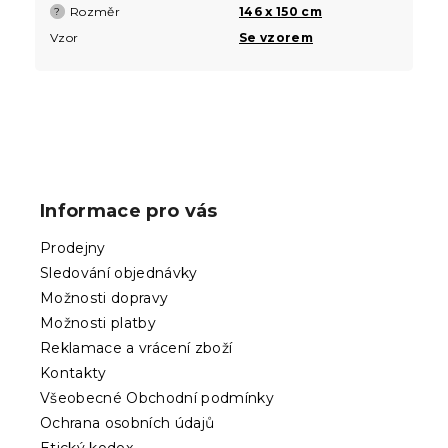
Rozměr
146 x 150 cm
?
Vzor
Se vzorem
Z
á
p
Informace pro vás
a
t
Prodejny
í
Sledování objednávky
Možnosti dopravy
Možnosti platby
Reklamace a vrácení zboží
Kontakty
Všeobecné Obchodní podmínky
Ochrana osobních údajů
Etický kodex