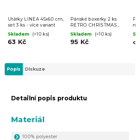
Utěrky LINEA 45x60 cm,
Pánské boxerky 2 ks
Po
set 3 ks - více variant
RETRO CHRISTMAS
mod
červené/šedé - různé
růz
Skladem
(>10 ks)
Skladem
(>10 ks)
Sk
velikosti
63 Kč
95 Kč
o
Popis
Diskuze
Detailní popis produktu
Materiál
100% polyester