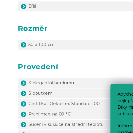
Bílá
Rozměr
50 x 100 cm
Provedení
S elegantní bordurou
S poutkem
Abycho
nejlep
Certifikát Oeko-Tex Standard 100
Díky n
zobraz
Praní max. na 60 °C
Sušení v sušičce na střední teplotu
Informa
partner