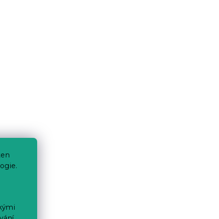
ten
ogie.
ckými
vání