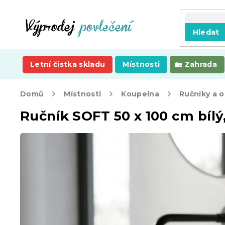
Přejít
na
obsah
Hledat
Letní čistka skladu
Místnosti
Zahrada
Domů
Místnosti
Koupelna
Ručníky a 
Ručník SOFT 50 x 100 cm bílý