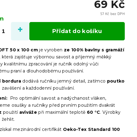
69 Kč
57 Kč bez DPH
em
Měrn
cena:
Přidat do košíku
OFT 50 x 100 cm
je vyroben
ze 100% bavlny s gramáží
, která zajišťuje výbornou savost a příjemný měkký
y kvalitnímu zpracování je ručník odolný vůči
mu praní a dlouhodobému používání.
í bordura
dodává ručníku jemný detail, zatímco
poutko
 zavěšení a každodenní používání.
ní:
Pro optimální savost a nadýchanost vláken,
eme osušky a ručníky před prvním použitím dvakrát
z
použití
aviváže
při maximální teplotě
60 °C
. Výrobky
 žehlit.
získal mezinárodní certifikát
Oeko-Tex Standard 100