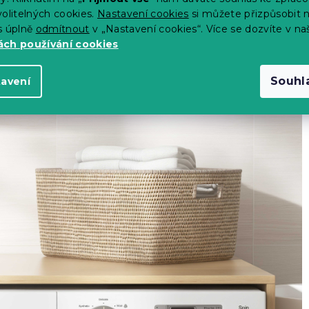
olitelných cookies.
Nastavení cookies
si můžete přizpůsobit 
ní doporučeno používat aviváž
s úplně
odmítnout
v „Nastavení cookies“. Více se dozvíte v na
ch používání cookies
Souhl
tavení