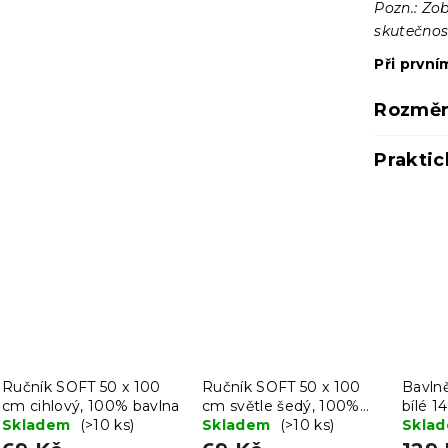
Pozn.: Zo
skutečnost
Při první
Rozměr
Praktic
Ručník SOFT 50 x 100
Ručník SOFT 50 x 100
Bavlně
cm cihlový, 100% bavlna
cm světle šedý, 100%
bílé 
Skladem
(>10 ks)
bavlna
Skladem
(>10 ks)
Skla