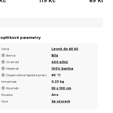
 Kč
119 Kč
69 Kč
oplňkové parametry
Cena
Levné do 60 Kč
Barva
Bílá
?
Gramáž
400 g/m2
?
Materiál
100% bavlna
?
Doporučená teplota praní
60 °C
?
Hmotnost
0,23 kg
Rozměr
50 x 100 cm
?
Poutko
Ano
Vzor
Se vzorem