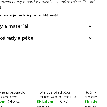
brazení barvy a bordury ručníku se může mírně lišit od
i.
m praní je nutné prát odděleně!
y a materiál
ké rady a péče
né prostěradlo
Hotelová předložka
Ručník SOFT
140x240 cm
Deluxe 50 x 70 cm bílá
cm olivově z
dem
(>10 ks)
Skladem
(>10 ks)
bavlna
Skladem
(>