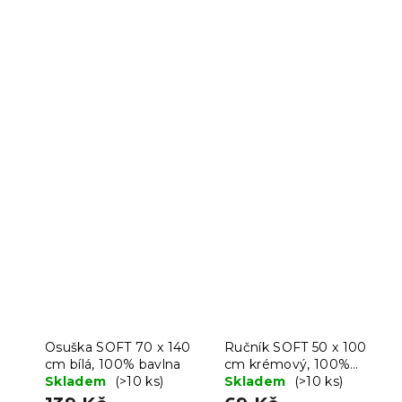
Osuška SOFT 70 x 140
Ručník SOFT 50 x 100
cm bílá, 100% bavlna
cm krémový, 100%
Skladem
(>10 ks)
bavlna
Skladem
(>10 ks)