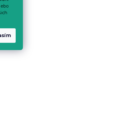
nebo
šich
asím