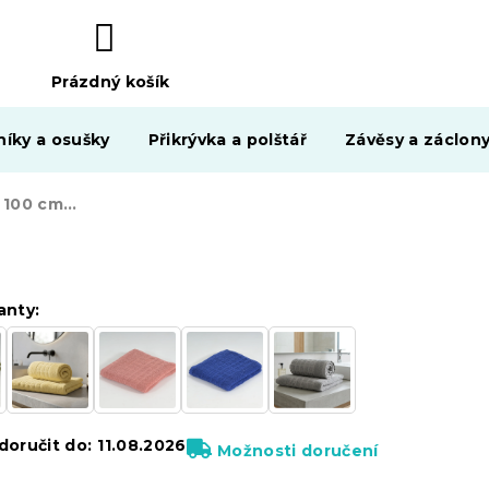
Prázdný košík
NÁKUPNÍ
KOŠÍK
níky a osušky
Přikrývka a polštář
Závěsy a záclon
Ručník SOFT 50 x 100 cm bílý, 100% bavlna
anty:
oručit do:
11.08.2026
Možnosti doručení