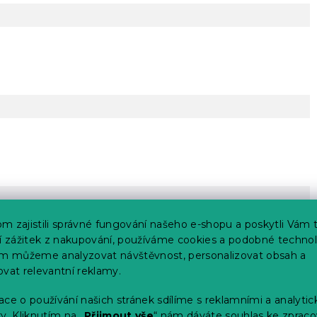
m zajistili správné fungování našeho e-shopu a poskytli Vám 
ší zážitek z nakupování, používáme cookies a podobné technol
im můžeme analyzovat návštěvnost, personalizovat obsah a
ovat relevantní reklamy.
ce o používání našich stránek sdílíme s reklamními a analyti
y. Kliknutím na „
Přijmout vše
“ nám dáváte souhlas ke zpraco