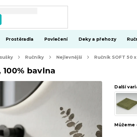
Prostěradla
Povlečení
Deky a přehozy
Ruč
osušky
Ručníky
Nejlevnější
, 100% bavlna
Další vari
Můžeme d