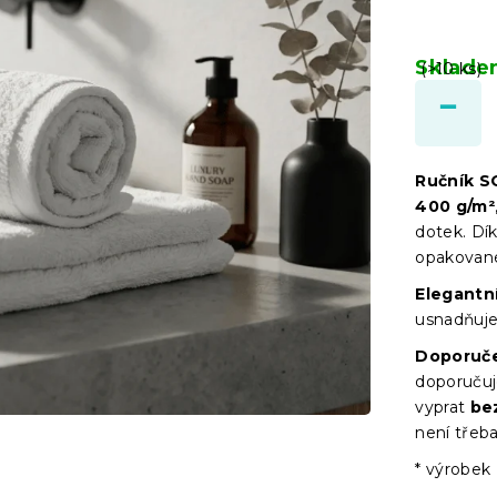
Sklad
(>10 ks)
Ručník S
400 g/m²
dotek. Dík
opakované
Elegantn
usnadňuje
Doporuče
doporučuj
vyprat
be
není třeba
* výrobek 