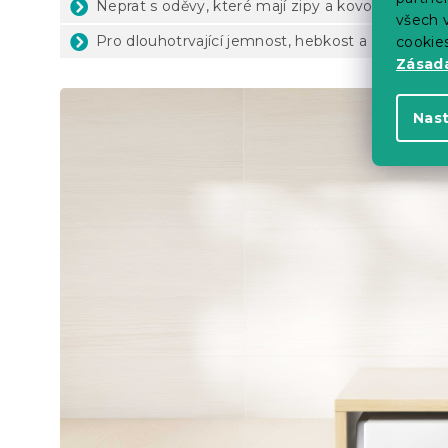
Neprat s oděvy, které mají zipy a kovové háčky
všech v
Pro dlouhotrvající jemnost, hebkost a savost ne
cookie
Zásadá
Nas