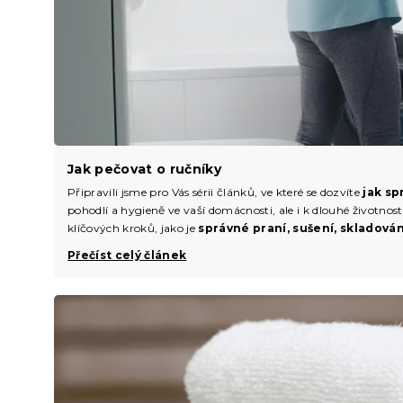
Jak pečovat o ručníky
Připravili jsme pro Vás sérii článků, ve které se dozvíte
jak sp
pohodlí a hygieně ve vaší domácnosti, ale i k dlouhé životno
klíčových kroků, jako je
správné praní, sušení, skladování
Přečíst celý článek