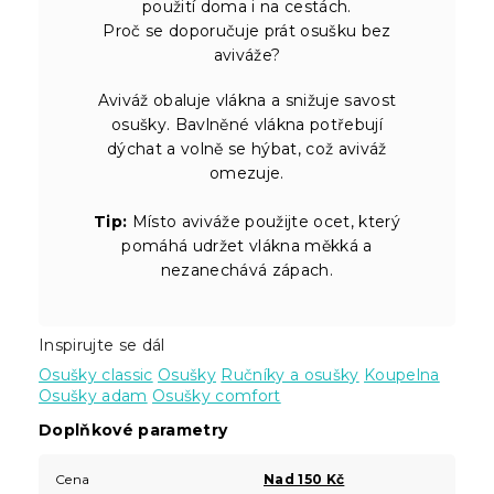
použití doma i na cestách.
Proč se doporučuje prát osušku bez
aviváže?
Aviváž obaluje vlákna a snižuje savost
osušky. Bavlněné vlákna potřebují
dýchat a volně se hýbat, což aviváž
omezuje.
Tip:
Místo aviváže použijte ocet, který
pomáhá udržet vlákna měkká a
nezanechává zápach.
Inspirujte se dál
Osušky classic
Osušky
Ručníky a osušky
Koupelna
Osušky adam
Osušky comfort
Doplňkové parametry
Cena
Nad 150 Kč