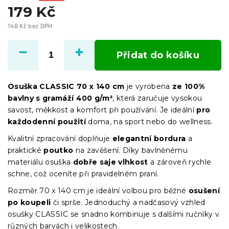
179 Kč
148 Kč bez DPH
Měrná
cena:
Přidat do košíku
Osuška CLASSIC 70 x 140 cm
je vyrobena
ze 100%
bavlny s gramáží 400 g/m²
, která zaručuje vysokou
savost, měkkost a komfort při používání. Je ideální
pro
každodenní použití
doma, na sport nebo do wellness.
Kvalitní zpracování doplňuje
elegantní bordura
a
praktické
poutko
na zavěšení. Díky bavlněnému
materiálu osuška
dobře saje vlhkost
a zároveň rychle
schne, což oceníte při pravidelném praní.
Rozměr 70 x 140 cm je ideální volbou pro běžné
osušení
po koupeli
či sprše. Jednoduchý a nadčasový vzhled
osušky CLASSIC se snadno kombinuje s dalšími ručníky v
různých barvách i velikostech.