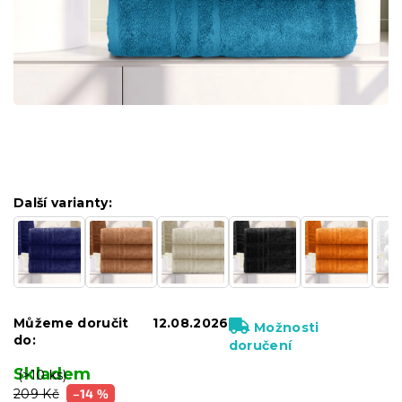
Další varianty:
Můžeme doručit
12.08.2026
Možnosti
do:
doručení
Skladem
(>10 ks)
209 Kč
–14 %