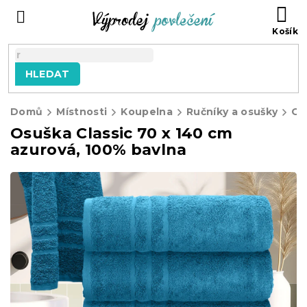
Přejít
NÁ
na
KO
obsah
HLEDAT
Domů
Místnosti
Koupelna
Ručníky a osušky
Os
Osuška Classic 70 x 140 cm
azurová, 100% bavlna