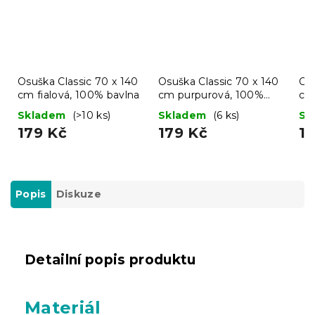
Osuška Classic 70 x 140
Osuška Classic 70 x 140
Osu
cm fialová, 100% bavlna
cm purpurová, 100%
cm
bavlna
ba
Skladem
(>10 ks)
Skladem
(6 ks)
Sk
179 Kč
179 Kč
1
Popis
Diskuze
Detailní popis produktu
Materiál