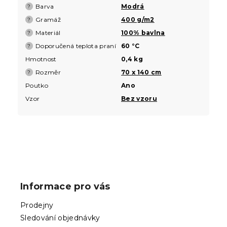
Barva
Modrá
?
Gramáž
400 g/m2
?
Materiál
100% bavlna
?
Doporučená teplota praní
60 °C
?
Hmotnost
0,4 kg
Rozměr
70 x 140 cm
?
Poutko
Ano
Vzor
Bez vzoru
Z
á
p
Informace pro vás
a
t
Prodejny
í
Sledování objednávky