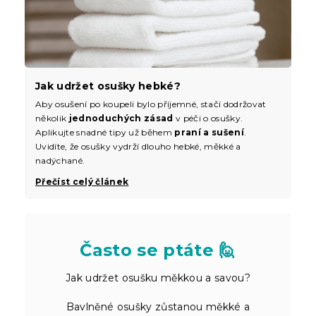
Jak udržet osušky hebké?
Aby osušení po koupeli bylo příjemné, stačí dodržovat
několik
jednoduchých zásad
v péči o osušky.
Aplikujte snadné tipy už během
praní a sušení
.
Uvidíte, že osušky vydrží dlouho hebké, měkké a
nadýchané.
Přečíst celý článek
Často se ptáte 🙋
Jak udržet osušku měkkou a savou?
Bavlněné osušky zůstanou měkké a