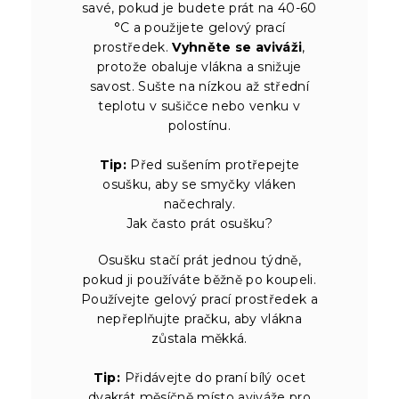
savé, pokud je budete prát na 40-60
°C a použijete gelový prací
prostředek.
Vyhněte se aviváži
,
protože obaluje vlákna a snižuje
savost. Sušte na nízkou až střední
teplotu v sušičce nebo venku v
polostínu.
Tip:
Před sušením protřepejte
osušku, aby se smyčky vláken
načechraly.
Jak často prát osušku?
Osušku stačí prát jednou týdně,
pokud ji používáte běžně po koupeli.
Používejte gelový prací prostředek a
nepřeplňujte pračku, aby vlákna
zůstala měkká.
Tip:
Přidávejte do praní bílý ocet
dvakrát měsíčně místo aviváže pro