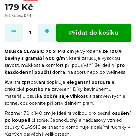
179 Kč
148 Kč bez DPH
Měrná
cena:
Přidat do košíku
Osuška CLASSIC 70 x 140 cm
je vyrobena
ze 100%
bavlny s gramáží 400 g/m²
, která zaručuje vysokou
savost, měkkost a komfort při používání. Je ideální
pro
každodenní použití
doma, na sport nebo do wellness.
Kvalitní zpracování doplňuje
elegantní bordura
a
praktické
poutko
na zavěšení. Díky bavlněnému
materiálu osuška
dobře saje vlhkost
a zároveň rychle
schne, což oceníte při pravidelném praní.
Rozměr 70 x 140 cm je ideální volbou pro běžné
osušení
po koupeli
či sprše. Jednoduchý a nadčasový vzhled
osušky CLASSIC se snadno kombinuje s dalšími ručníky v
různých barvách i velikostech.