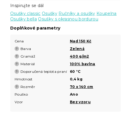
Inspirujte se dál
Osušky classic
Osušky
Ručníky a osušky
Koupelna
Osušky bella
Osušky s okrasnou bordurou
Doplňkové parametry
Cena
Nad 150 Kč
Barva
Zelená
?
Gramáž
400 g/m2
?
Materiál
100% bavlna
?
Doporučená teplota praní
60 °C
?
Hmotnost
0,4 kg
Rozměr
70 x 140 cm
?
Poutko
Ano
Vzor
Bez vzoru