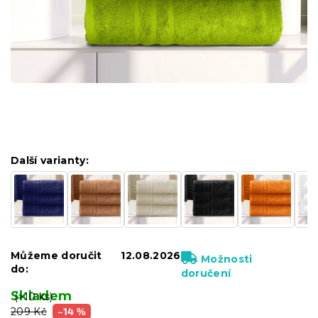
Další varianty:
Můžeme doručit
12.08.2026
Možnosti
do:
doručení
Skladem
(>10 ks)
209 Kč
–14 %