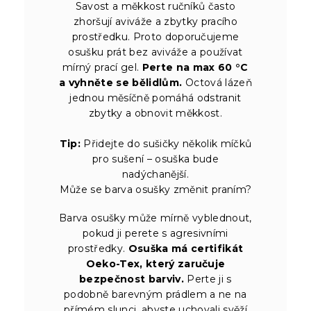
Savost a měkkost ručníků často
zhoršují aviváže a zbytky pracího
prostředku. Proto doporučujeme
osušku prát bez aviváže a používat
mírný prací gel.
Perte na max 60 °C
a vyhněte se bělidlům.
Octová lázeň
jednou měsíčně pomáhá odstranit
zbytky a obnovit měkkost.
Tip:
Přidejte do sušičky několik míčků
pro sušení – osuška bude
nadýchanější.
Může se barva osušky změnit praním?
Barva osušky může mírně vyblednout,
pokud ji perete s agresivními
prostředky.
Osuška má certifikát
Oeko-Tex, který zaručuje
bezpečnost barviv.
Perte ji s
podobně barevným prádlem a ne na
přímém slunci, abyste uchovali svěží