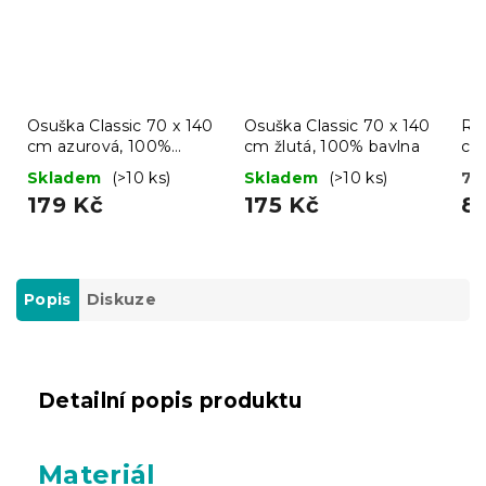
Osuška Classic 70 x 140
Osuška Classic 70 x 140
Ruč
cm azurová, 100%
cm žlutá, 100% bavlna
cm
bavlna
ba
Skladem
(>10 ks)
Skladem
(>10 ks)
7 
179 Kč
175 Kč
8
Popis
Diskuze
Detailní popis produktu
Materiál