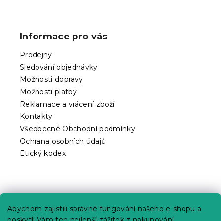
Z
á
p
Informace pro vás
a
t
Prodejny
í
Sledování objednávky
Možnosti dopravy
Možnosti platby
Reklamace a vrácení zboží
Kontakty
Všeobecné Obchodní podmínky
Ochrana osobních údajů
Etický kodex
Praktické informace
Abychom zajistili správné fungování našeho e-shopu a
Kariéra
poskytli Vám ten nejlepší zážitek z nakupování,