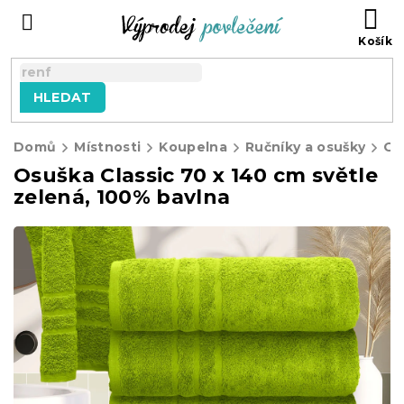
Přejít
NÁ
na
KO
obsah
HLEDAT
Domů
Místnosti
Koupelna
Ručníky a osušky
Os
Osuška Classic 70 x 140 cm světle
zelená, 100% bavlna