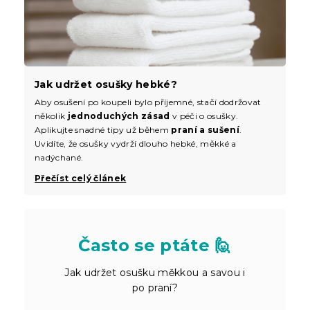
Jak udržet osušky hebké?
Aby osušení po koupeli bylo příjemné, stačí dodržovat
několik
jednoduchých zásad
v péči o osušky.
Aplikujte snadné tipy už během
praní a sušení
.
Uvidíte, že osušky vydrží dlouho hebké, měkké a
nadýchané.
Přečíst celý článek
Často se ptáte 🙋
Jak udržet osušku měkkou a savou i
po praní?