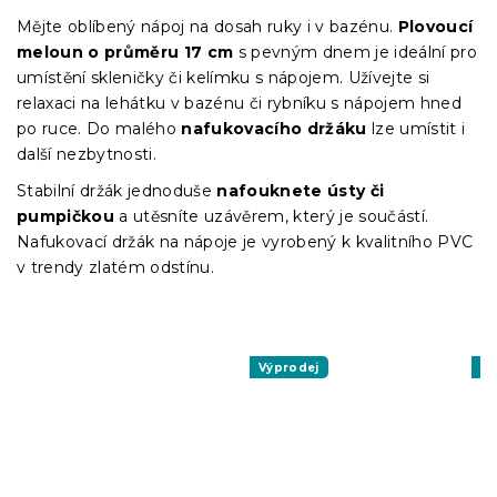
Měrná
cena:
Mějte oblíbený nápoj na dosah ruky i v bazénu.
Plovoucí
meloun o průměru 17 cm
s pevným dnem je ideální pro
umístění skleničky či kelímku s nápojem. Užívejte si
relaxaci na lehátku v bazénu či rybníku s nápojem hned
po ruce. Do malého
nafukovacího držáku
lze umístit i
další nezbytnosti.
Stabilní držák jednoduše
nafouknete ústy či
pumpičkou
a utěsníte uzávěrem, který je součástí.
Nafukovací držák na nápoje je vyrobený k kvalitního PVC
v trendy zlatém odstínu.
Výprodej
Vý