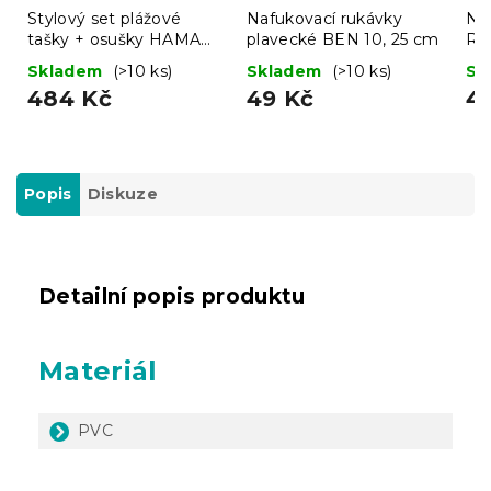
Stylový set plážové
Nafukovací rukávky
Na
tašky + osušky HAMAM
plavecké BEN 10, 25 cm
RO
75x150 cm, tyrkysový,
Skladem
(>10 ks)
Skladem
(>10 ks)
Sk
100% organická bavlna
484 Kč
49 Kč
4
Popis
Diskuze
Detailní popis produktu
Materiál
PVC