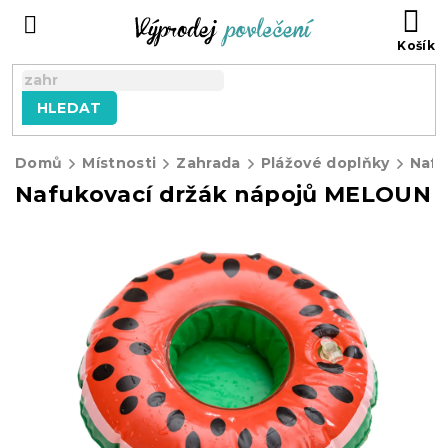
Přejít
NÁ
na
KO
obsah
HLEDAT
Domů
Místnosti
Zahrada
Plážové doplňky
Nafukovací držák nápojů MELOUN