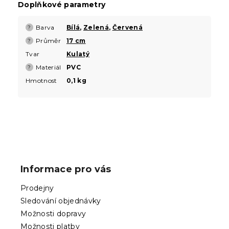
Doplňkové parametry
Barva
Bílá
,
Zelená
,
Červená
?
Průměr
17 cm
?
Tvar
Kulatý
Materiál
PVC
?
Hmotnost
0,1 kg
Z
á
p
Informace pro vás
a
t
Prodejny
í
Sledování objednávky
Možnosti dopravy
Možnosti platby