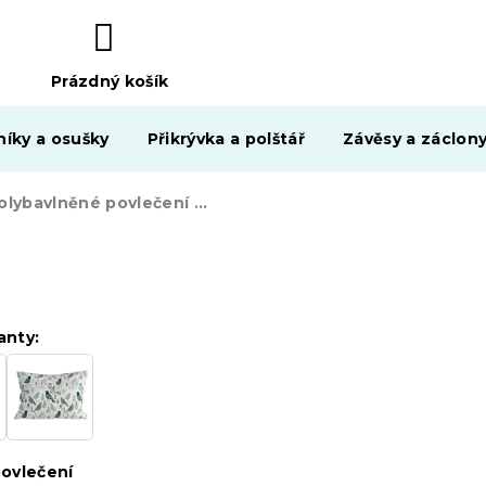
Prázdný košík
NÁKUPNÍ
KOŠÍK
níky a osušky
Přikrývka a polštář
Závěsy a záclon
Polybavlněné povlečení LEAFBIRD POLY bílo-zelené
anty:
ovlečení