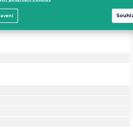
odenní používání díky svému praktickému složení.
bízí příjemný dotek, dobrou
prodyšnost
a zároveň vyšší
údržba
– povlečení rychle schne a díky
nižší mačkavosti
Souhl
tavení