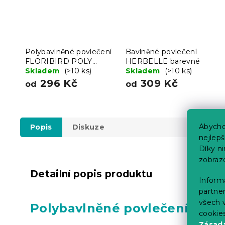
Polybavlněné povlečení
Bavlněné povlečení
FLORIBIRD POLY
HERBELLE barevné
zelené
Skladem
(>10 ks)
Skladem
(>10 ks)
296 Kč
309 Kč
od
od
Abycho
Popis
Diskuze
nejlep
Díky n
zobraz
Detailní popis produktu
Informa
partner
všech v
Polybavlněné povlečení
cookie
Zásadá