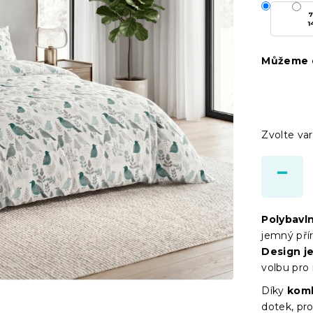
7
1
Můžeme d
Zvolte var
Polybavl
jemný přír
Design je
volbu pro 
Díky
komb
dotek, pr