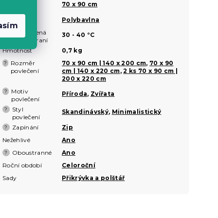
Rozměr
?
70 x 90 cm
polštáře
Materiál
Polybavlna
?
asím
Doporučená
?
30 - 40 °C
teplota praní
Hmotnost
0,7 kg
Rozměr
70 x 90 cm | 140 x 200 cm
,
70 x 90
?
povlečení
cm | 140 x 220 cm
,
2 ks 70 x 90 cm |
200 x 220 cm
Motiv
?
Příroda
,
Zvířata
povlečení
Styl
?
Skandinávský
,
Minimalistický
povlečení
Zapínání
Zip
?
Nežehlivé
Ano
Oboustranné
Ano
?
Roční období
Celoroční
Sady
Přikrývka a polštář