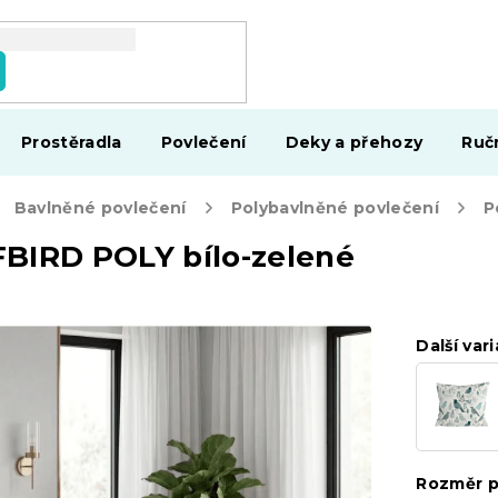
Prostěradla
Povlečení
Deky a přehozy
Ruč
Bavlněné povlečení
Polybavlněné povlečení
FBIRD POLY bílo-zelené
Další vari
Rozměr p