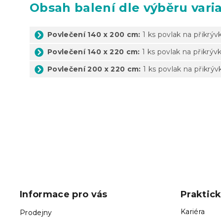
Obsah balení dle výběru vari
Povlečení 140 x 200 cm:
1 ks povlak na přikrýv
Povlečení 140 x 220 cm:
1 ks povlak na přikrýv
Povlečení 200 x 220 cm:
1 ks povlak na přikrýv
Z
á
p
Informace pro vás
Praktic
a
t
Kariéra
Prodejny
í