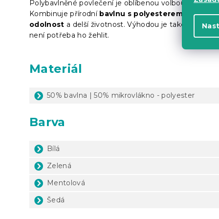
Polybavlněné povlečení je oblíbenou volbou pro každ
Kombinuje přírodní
bavlnu s polyesterem
, čímž na
odolnost
a delší životnost. Výhodou je také
snadná 
Nas
není potřeba ho žehlit.
Materiál
50% bavlna | 50% mikrovlákno - polyester
Barva
Bílá
Zelená
Mentolová
Šedá