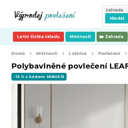
Přejít
na
obsah
Hledat
Letní čistka skladu
Místnosti
Zahrada
Domů
Místnosti
Ložnice
Povlečení
Polybavlněné povlečení LEA
-15 % s kódem: MINUS15