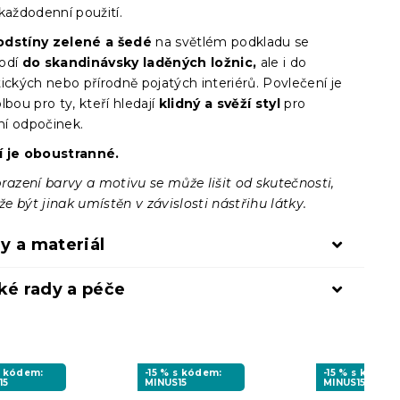
každodenní použití.
odstíny zelené a šedé
na světlém podkladu se
hodí
do skandinávsky laděných ložnic,
ale i do
ických nebo přírodně pojatých interiérů. Povlečení je
lbou pro ty, kteří hledají
klidný a svěží styl
pro
í odpočinek.
í je oboustranné.
razení barvy a motivu se může lišit od skutečnosti,
 být jinak umístěn v závislosti nástřihu látky.
y a materiál
ké rady a péče
s kódem:
-15 % s kódem:
-15 % s kódem
15
MINUS15
MINUS15