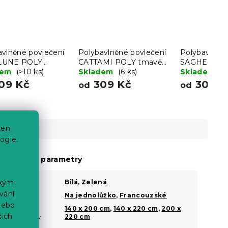
avlněné povlečení
Polybavlněné povlečení
Polybavlněné
LUNE POLY
CATTAMI POLY tmavě
SAGHEARTS
ové
dem
(>10 ks)
zelené
Skladem
(6 ks)
zelené
Skladem
(>
09 Kč
309 Kč
300 K
od
od
ten
ogie.
oplňkové parametry
ckými
Barva
Bílá
,
Zelená
?
vání
Šířka
Na jednolůžko
,
Francouzské
?
nebo
Rozměr
140 x 200 cm
,
140 x 220 cm
,
200 x
?
šich
přikrývky
220 cm