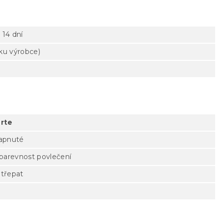
 14 dní
tku výrobce)
rte
zapnuté
 barevnost povlečení
otřepat