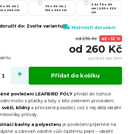
2 ks 70 x 90
0 x 90 cm |
70 x 90 cm |
cm | 200 x 220
40 x 200 cm
140 x 220 cm
cm
oručit do:
Zvolte variantu
Možnosti doručení
od 296 Kč
až –12 %
od
260 Kč
iantu
od
215 Kč
bez DPH
Měrn
cena:
Přidat do košíku
něné povlečení LEAFBIRD POLY
přináší do ložnice
odní motiv s ptáčky a listy v bílo-zeleném provedení.
 svěží, klidný
a přirozeně působící, což z něj dělá ideální
milovníky přírody.
inaci bavlny a polyesteru
je povlečení příjemné na
odyšné a zároveň odolné vůči častému praní – ideální