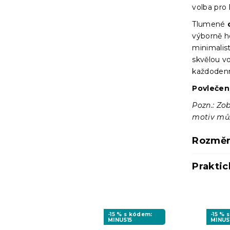
volba pro 
Tlumené
výborně 
minimalist
skvělou vo
každodenn
Povlečen
Pozn.: Zob
motiv může
Rozměr
Praktic
-15 % s kódem:
-15 % 
MINUS15
MINUS