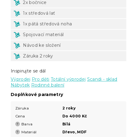
2x bočnice
1x středová lať
1x pátá středová noha
Spojovací materiál
Návod ke složení
Záruka 2 roky
Inspirujte se dál
Výprodej
Pro děti
Totální výprodej
Scandi - sklad
Nábytek
Rodinné balení
Doplňkové parametry
Záruka
2 roky
Cena
Do 4000 Kč
Barva
Bílá
?
Materiál
Dřevo, MDF
?