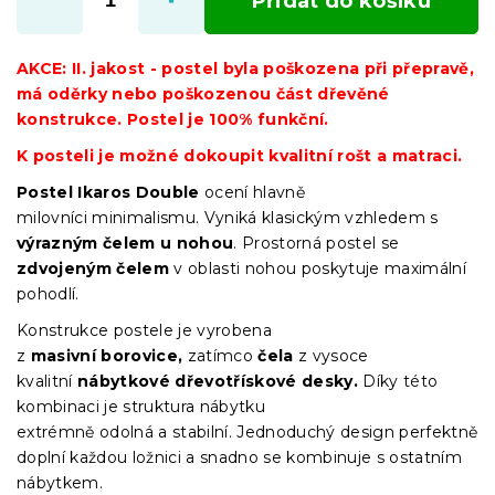
Přidat do košíku
AKCE: II. jakost - postel byla poškozena při přepravě,
má oděrky nebo poškozenou část dřevěné
konstrukce. Postel je 100% funkční.
K posteli je možné dokoupit kvalitní rošt a matraci.
Postel Ikaros
Double
ocení hlavně
milovníci minimalismu. Vyniká klasickým vzhledem s
výrazným čelem u nohou
. Prostorná postel se
zdvojeným čelem
v oblasti nohou poskytuje maximální
pohodlí.
Konstrukce postele je vyrobena
z
masivní
borovice,
zatímco
čela
z vysoce
kvalitní
nábytkové dřevotřískové desky.
Díky této
kombinaci je struktura nábytku
extrémně odolná a stabilní. Jednoduchý design perfektně
doplní každou ložnici a snadno se kombinuje s ostatním
nábytkem.