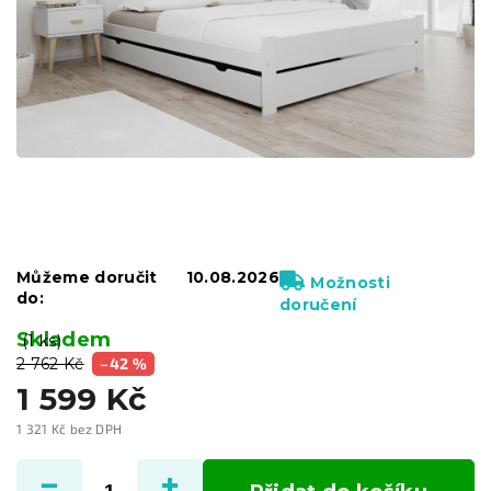
Můžeme doručit
10.08.2026
Možnosti
do:
doručení
Skladem
(1 ks)
2 762 Kč
–42 %
1 599 Kč
1 321 Kč bez DPH
Měrná
cena: