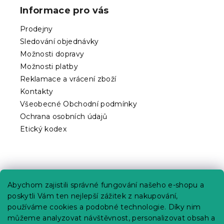
p
Informace pro vás
a
t
Prodejny
í
Sledování objednávky
Možnosti dopravy
Možnosti platby
Reklamace a vrácení zboží
Kontakty
Všeobecné Obchodní podmínky
Ochrana osobních údajů
Etický kodex
Praktické informace
Abychom zajistili správné fungování našeho e-shopu a
Kariéra
poskytli Vám ten nejlepší zážitek z nakupování,
používáme cookies a podobné technologie. Díky nim
Poptávky a B2B spolupráce
můžeme analyzovat návštěvnost, personalizovat obsah a