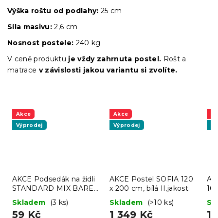
Výška roštu
od podlahy:
25 cm
Síla masivu:
2,6 cm
Nosnost postele:
240 kg
V ceně produktu
je vždy zahrnuta postel.
Rošt a
matrace
v závislosti jakou variantu si zvolíte.
Akce
Akce
A
Výprodej
Výprodej
Vý
AKCE Podsedák na židli
AKCE Postel SOFIA 120
AK
STANDARD MIX BAREV
x 200 cm, bílá II.jakost
160
II. jakost
jak
Skladem
(3 ks)
Skladem
(>10 ks)
Sk
59 Kč
1 349 Kč
1 