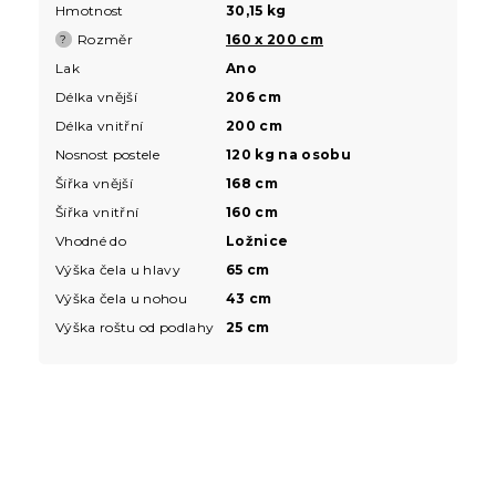
Hmotnost
30,15 kg
Rozměr
160 x 200 cm
?
Lak
Ano
Délka vnější
206 cm
Délka vnitřní
200 cm
Nosnost postele
120 kg na osobu
Šířka vnější
168 cm
Šířka vnitřní
160 cm
Vhodné do
Ložnice
Výška čela u hlavy
65 cm
Výška čela u nohou
43 cm
Výška roštu od podlahy
25 cm
Z
á