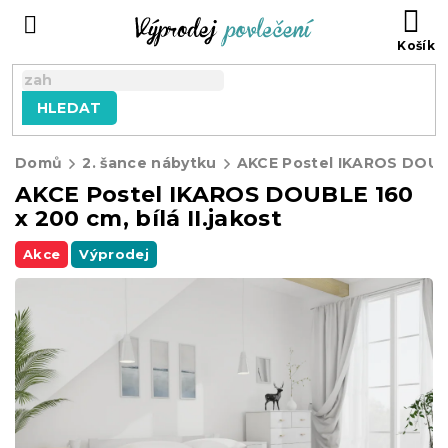
Přejít
NÁ
na
KO
obsah
HLEDAT
Domů
2. šance nábytku
AKCE Postel IKAROS DOUBLE 160
x 200 cm, bílá II.jakost
Akce
Výprodej