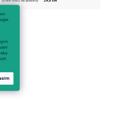
Výška roštu od podlahy
29,5 cm
ten
ogie.
ckými
vání
nebo
šich
asím