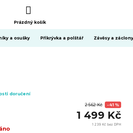
Prázdný košík
NÁKUPNÍ
KOŠÍK
níky a osušky
Přikrývka a polštář
Závěsy a záclon
sti doručení
2 562 Kč
–41 %
1 499 Kč
1 239 Kč bez DPH
áno
Měrn