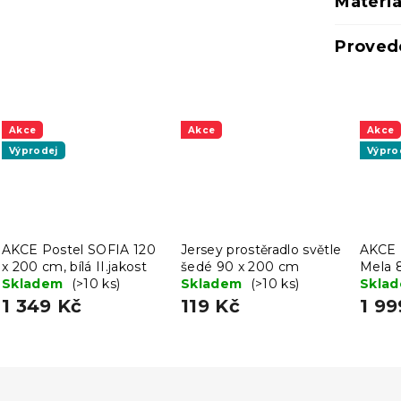
Materiá
Proved
Akce
Akce
Akce
Výprodej
Výpro
AKCE Postel SOFIA 120
Jersey prostěradlo světle
AKCE 
x 200 cm, bílá II.jakost
šedé 90 x 200 cm
Mela 8
Skladem
(>10 ks)
Skladem
(>10 ks)
II.jako
Skla
1 349 Kč
119 Kč
1 99