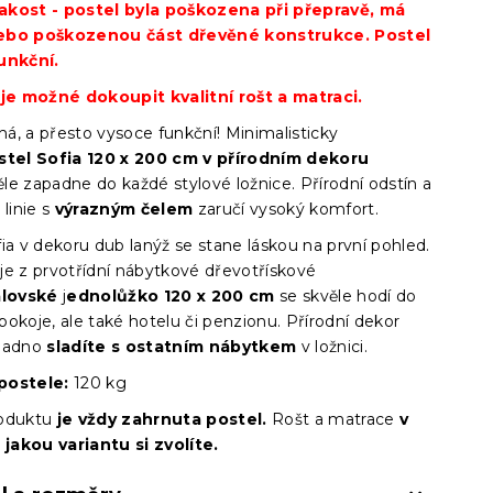
cena:
 jakost - postel byla poškozena při přepravě, má
ebo poškozenou část dřevěné konstrukce. Postel
unkční.
 je možné dokoupit kvalitní rošt a matraci.
á, a přesto vysoce funkční! Minimalisticky
tel Sofia 120 x 200 cm v přírodním dekoru
le zapadne do každé stylové ložnice. Přírodní odstín a
 linie s
výrazným čelem
zaručí vysoký komfort.
ia v dekoru dub lanýž se stane láskou na první pohled.
je z prvotřídní nábytkové dřevotřískové
álovské
j
ednolůžko 120 x 200 cm
se skvěle hodí do
okoje, ale také hotelu či penzionu. Přírodní dekor
snadno
sladíte s ostatním nábytkem
v ložnici.
postele:
120 kg
roduktu
je vždy zahrnuta postel.
Rošt a matrace
v
 jakou variantu si zvolíte.