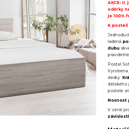
AKCE: II.
oděrky n
je 100% f
K posteli
Jednoduch
laděná
pos
dubu
skvě
pravidelné
Postel Sof
Vyrobena 
desky.
Kr
dětského p
postele 
Nosnost 
V ceně p
závislosti