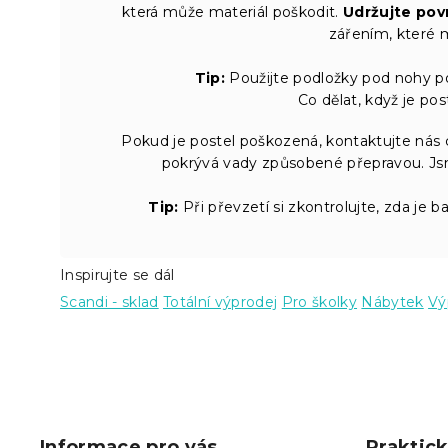
která může materiál poškodit.
Udržujte pov
zářením, které 
Tip:
Použijte podložky pod nohy po
Co dělat, když je po
Pokud je postel poškozená, kontaktujte nás 
pokrývá vady způsobené přepravou. Jsme
Tip:
Při převzetí si zkontrolujte, zda je 
Inspirujte se dál
Scandi - sklad
Totální výprodej
Pro školky
Nábytek
Vý
Z
á
p
Informace pro vás
Praktic