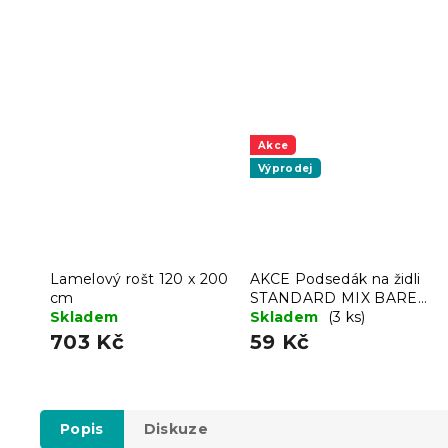
Akce
Výprodej
Lamelový rošt 120 x 200
AKCE Podsedák na židli
cm
STANDARD MIX BAREV
Skladem
II. jakost
Skladem
(3 ks)
703 Kč
59 Kč
Popis
Diskuze