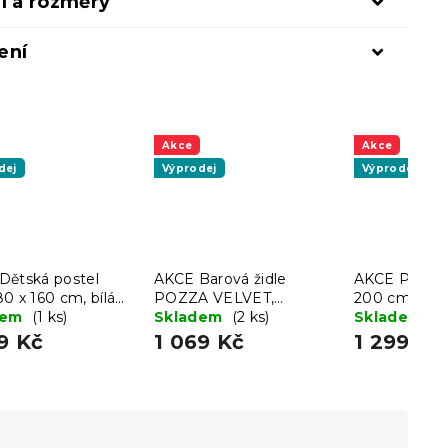
l a rozměry
ení
Akce
Akce
dej
Výprodej
Výprodej
Dětská postel
AKCE Barová židle
AKCE Postel
0 x 160 cm, bílá
POZZA VELVET,
200 cm, dub a
st
dem
(1 ks)
krémová II. jakost
Skladem
(2 ks)
jakost
Skladem
(1
9 Kč
1 069 Kč
1 299 Kč