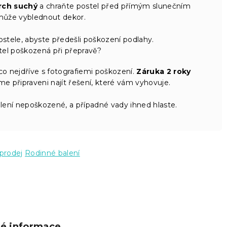
rch suchý
a chraňte postel před přímým slunečním
může vyblednout dekor.
stele, abyste předešli poškození podlahy.
stel poškozená při přepravě?
co nejdříve s fotografiemi poškození.
Záruka 2 roky
 připraveni najít řešení, které vám vyhovuje.
balení nepoškozené, a případné vady ihned hlaste.
prodej
Rodinné balení
ké informace