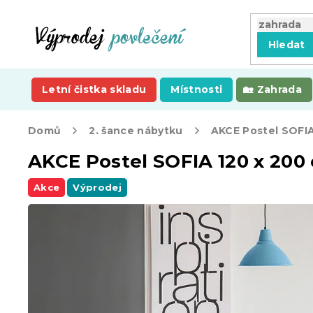
Přejít
na
obsah
Hledat
Letní čistka skladu
Místnosti
Zahrada
Domů
2. šance nábytku
AKCE Postel SOFIA 120 x 200 c
Akce
Výprodej