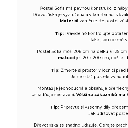
Postel Sofia má pevnou konstrukci z nábytk
Dřevotříska je vyztužená a v kombinaci s kvali
Materiál
zaručuje, že postel zůs
Tip:
Pravidelně kontrolujte dotažen
Jaké jsou rozměry 
Postel Sofia měří 206 cm na délku a 125 cm 
matraci
je 120 x 200 cm, což je i
Tip:
Změřte si prostor v ložnici před k
Je montáž postele zvládnu
Montáž je jednoduchá a obsahuje přehledný
usnadňuje sestavení.
Většina zákazníků má 
Tip:
Připravte si všechny díly přede
Jak udržovat postel
Dřevotříska se snadno udržuje. Otírejte pra