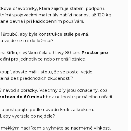
ové dřevotřísky, která zajišťuje stabilní podporu.
tními spojovacími materiály nabízí nosnost až 120 kg.
tane pevná i při každodenním používání.
í šroubů, aby byla konstrukce stále pevná.
a vejde se mi do ložnice?
na šířku, s výškou čela u hlavy 80 cm.
Prostor pro
deální pro jednotlivce nebo menší ložnice.
oupí, abyste měli jistotu, že se postel vejde.
telná bez předchozích zkušeností?
 návod s obrázky. Všechny díly jsou označeny, což
hotovo do 60 minut
bez nutnosti speciálního nářadí.
m a postupujte podle návodu krok za krokem.
, aby vydržela co nejdéle?
ch měkkým hadříkem a vyhněte se nadměrné vlhkosti,