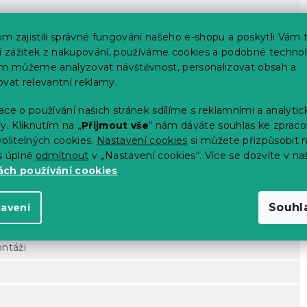
m zajistili správné fungování našeho e-shopu a poskytli Vám 
ší zážitek z nakupování, používáme cookies a podobné technol
im můžeme analyzovat návštěvnost, personalizovat obsah a
ovat relevantní reklamy.
ce o používání našich stránek sdílíme s reklamními a analyti
y. Kliknutím na „
Přijmout vše
“ nám dáváte souhlas ke zpraco
olitelných cookies.
Nastavení cookies
si můžete přizpůsobit 
s úplně
odmítnout
v „Nastavení cookies“. Více se dozvíte v na
ch používání cookies
Souhl
tavení
ontáži