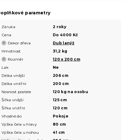
oplňkové parametry
Záruka
2 roky
Cena
Do 4000 Kč
Dekor dřeva
Dub lanýž
?
Hmotnost
31,2 kg
Rozměr
120 x 200 cm
?
Lak
Ne
Délka vnější
206 cm
Délka vnitřní
200 cm
Nosnost postele
120 kg na osobu
Šířka vnější
125 cm
Šířka vnitřní
120 cm
Vhodné do
Pokoje
Výška čela u hlavy
80 cm
Výška čela u nohou
41 cm