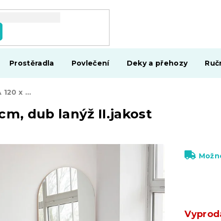
Prostěradla
Povlečení
Deky a přehozy
Ruč
AKCE Postel SOFIA 120 x 200 cm, dub lanýž II.jakost
m, dub lanýž II.jakost
Možno
Vyprod