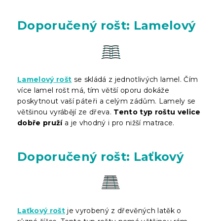
Doporučený rošt: Lamelový
Lamelový rošt
se skládá z jednotlivých lamel. Čím
více lamel rošt má, tím větší oporu dokáže
poskytnout vaší páteři a celým zádům. Lamely se
většinou vyrábějí ze dřeva.
Tento typ roštu velice
dobře pruží
a je vhodný i pro nižší matrace.
Doporučený rošt: Laťkový
Laťkový rošt
je vyrobený z dřevěných latěk o