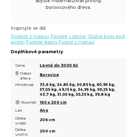
abyste maximalizovali přínosy
borovicového dřeva.
Inspirujte se dál
Postele z masivu
Postele
Ložnice
Úložné boxy pod
postel
Postele ikaros
Postel s matrací
Doplňkové parametry
Cena
Levné do 3000 Kč
Dekor
?
Borovice
dřeva
Hmotnost
33,6 kg, 24,85 kg, 50,85 kg, 60,95 kg,
57,05 kg, 49,15 kg, 34,95 kg, 59,25 kg,
43,7 kg, 31,05 kg, 55,35 kg, 39,8 kg
Rozměr
160 x 200 cm
?
Lak
Ano
Délka
206 cm
vnější
Délka
200 cm
vnitřní