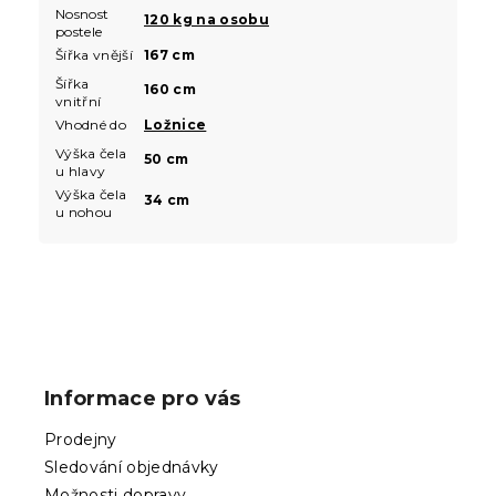
Nosnost
120 kg na osobu
postele
Šířka vnější
167 cm
Šířka
160 cm
vnitřní
Vhodné do
Ložnice
Výška čela
50 cm
u hlavy
Výška čela
34 cm
u nohou
Z
á
p
Informace pro vás
a
t
Prodejny
í
Sledování objednávky
Možnosti dopravy