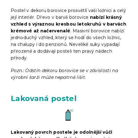
Postel v dekoru borovice prosvětlí vaši ložnici a celý
její interiér. Dřevo v barvě borovice
nabízí krásný
vzhled s výraznou kresbou letokruhů v barvách
krémové až načervenalé
. Masivní borovice nabízí
jednoduchý vzhled, který se hodí do všech ložnic,
na chalupy i do penzionů. Neveliké suky vypadají
přirozeně a dodávají posteli ten pravý nádech
přírody.
Pozn.: Odstín dekoru borovice se v závislosti na
výrobní šarži může nepatrně lišit.
Lakovaná postel
Lakovaný povrch postele je odolnější vůči