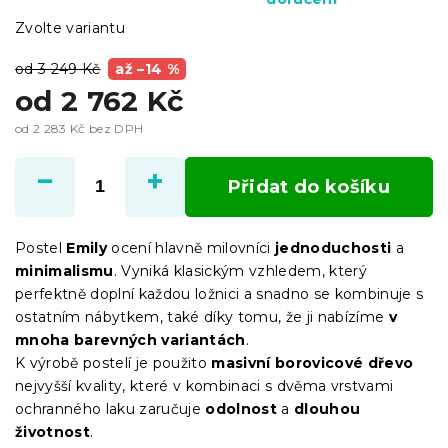
Zvolte variantu
od 3 249 Kč
až –14 %
od
2 762 Kč
od
2 283 Kč
bez DPH
Měrná
cena:
Přidat do košíku
Postel
Emily
ocení hlavně milovníci
jednoduchosti
a
minimalismu
. Vyniká klasickým vzhledem, který
perfektně doplní každou ložnici a snadno se kombinuje s
ostatním nábytkem, také díky tomu, že ji nabízíme
v
mnoha barevných variantách
.
K výrobě postelí je použito
masivní borovicové dřevo
nejvyšší kvality, které v kombinaci s dvěma vrstvami
ochranného laku zaručuje
odolnost
a
dlouhou
životnost
.