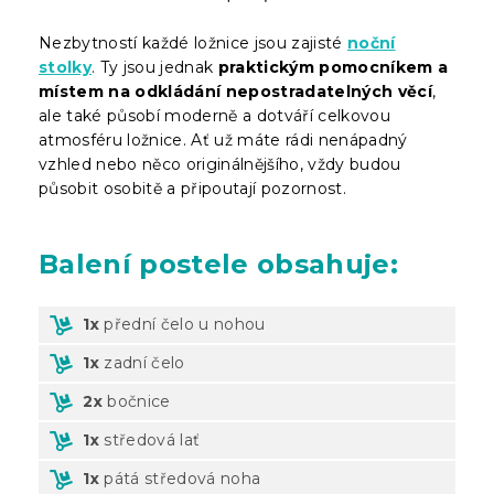
Nezbytností každé ložnice jsou zajisté
noční
stolky
. Ty jsou jednak
praktickým pomocníkem a
místem na odkládání nepostradatelných věcí
,
ale také působí moderně a dotváří celkovou
atmosféru ložnice. Ať už máte rádi nenápadný
vzhled nebo něco originálnějšího, vždy budou
působit osobitě a připoutají pozornost.
Balení
postele obsahuje:
1x
přední čelo u nohou
1x
zadní čelo
2x
bočnice
1x
středová lať
1x
pátá středová noha