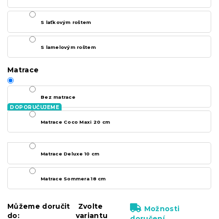
S laťkovým roštem
S lamelovým roštem
Matrace
Bez matrace
Matrace Coco Maxi 20 cm
Matrace Deluxe 10 cm
Matrace Sommera 18 cm
Můžeme doručit
Zvolte
Možnosti
do:
variantu
doručení