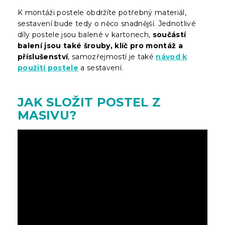
K montáži postele obdržíte potřebný materiál,
sestavení bude tedy o něco snadnější. Jednotlivé
díly postele jsou balené v kartonech,
součástí
balení jsou také šrouby, klíč pro montáž a
příslušenství
, samozřejmostí je také
návod k
použití postele
a sestavení.
JAK SLOŽIT POSTEL Z
MASIVU?