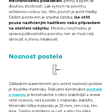
mechanickému poškrábání
, pevný a pyšní se
dlouhou životností. Lak vytvoří na povrchu
ochrannou vrstvu tzv. film, povrch je poté hladký.
Dalším pozitivem je snadná údržba,
lze otřít
pouze navlhčeným hadříkem nebo přípravkem
na ošetření nábytku
. Možnou nevýhodou je
oprava poškozeného povrchu, ten se musí celý
obrousit a znovu nalakovat.
Nosnost postele
Základním parametrem pro určení nosnosti postele
je tloušťka materiálu. Robustní konstrukce
postele
z masivu
je konstrukčně o něco stabilnější a snese
větší nosnost, než postele z materiálu slabšího.
Minimální šířka materiálu je 25 mm, čím více, tím
lépe. Dalším měřítkem je rošt a jeho tloušťka.