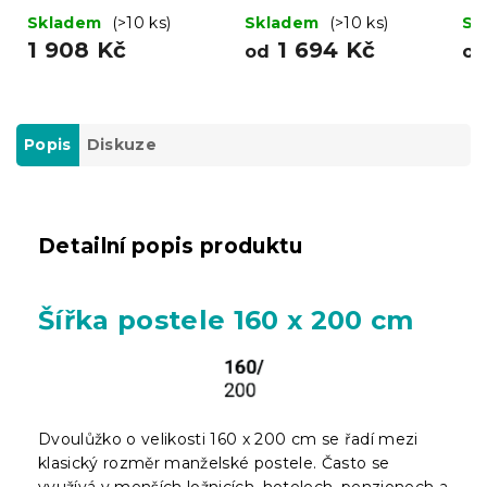
bílá/dub sonoma
Skladem
(>10 ks)
Skladem
(>10 ks)
Sk
1 908 Kč
1 694 Kč
od
o
Popis
Diskuze
Detailní popis produktu
Šířka postele 160 x 200 cm
Dvoulůžko o velikosti 160 x 200 cm se řadí mezi
klasický rozměr manželské postele. Často se
využívá v menších ložnicích, hotelech, penzionech a