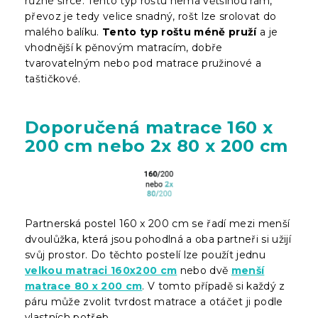
různé šířce. Tento typ roštu nemá většinou rám,
převoz je tedy velice snadný, rošt lze srolovat do
malého balíku.
Tento typ roštu méně pruží
a je
vhodnější k pěnovým matracím, dobře
tvarovatelným nebo pod matrace pružinové a
taštičkové.
Doporučená matrace 160 x
200 cm nebo 2x 80 x 200 cm
Partnerská postel 160 x 200 cm se řadí mezi menší
dvoulůžka, která jsou pohodlná a oba partneři si užijí
svůj prostor. Do těchto postelí lze použít jednu
velkou matraci 160x200 cm
nebo dvě
menší
matrace 80 x 200 cm
. V tomto případě si každý z
páru může zvolit tvrdost matrace a otáčet ji podle
vlastních potřeb.