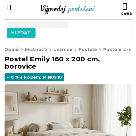
Přejít
NÁ
na
KO
obsah
HLEDAT
Domů
Místnosti
Ložnice
Postele
Postele z ma
Postel Emily 160 x 200 cm,
borovice
-10 % s kódem: MINUS10