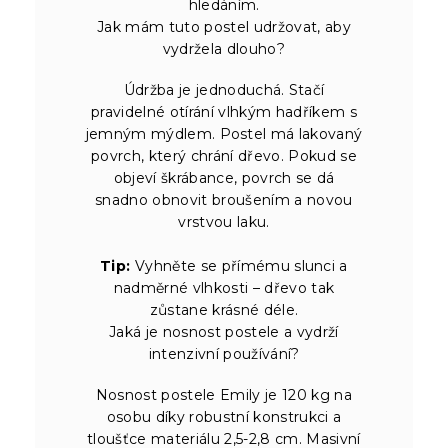
hledáním.
Jak mám tuto postel udržovat, aby
vydržela dlouho?
Údržba je jednoduchá. Stačí
pravidelné otírání vlhkým hadříkem s
jemným mýdlem. Postel má lakovaný
povrch, který chrání dřevo. Pokud se
objeví škrábance, povrch se dá
snadno obnovit broušením a novou
vrstvou laku.
Tip:
Vyhněte se přímému slunci a
nadměrné vlhkosti – dřevo tak
zůstane krásné déle.
Jaká je nosnost postele a vydrží
intenzivní používání?
Nosnost postele Emily je 120 kg na
osobu díky robustní konstrukci a
tloušťce materiálu 2,5-2,8 cm. Masivní