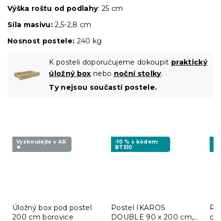
Výška roštu od podlahy
: 25 cm
Síla masivu:
2,5-2,8 cm
Nosnost postele:
240 kg
K posteli doporučujeme dokoupit
praktický
úložný box
nebo
noční stolky
.
Ty nejsou součastí postele.
Vyzkoušejte v AR
-10 % s kódem:
-1
❖
BTS10
BT
Úložný box pod postel
Postel IKAROS
Po
200 cm borovice
DOUBLE 90 x 200 cm,
cm