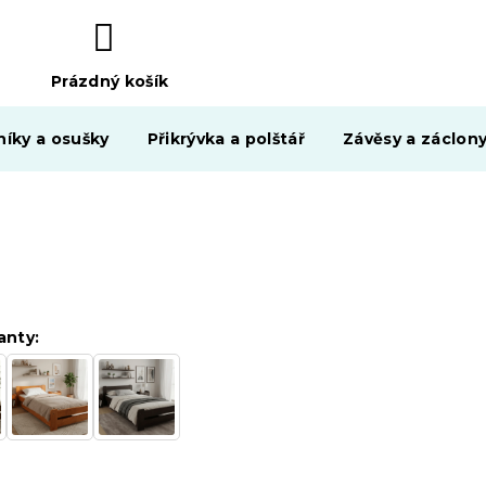
Prázdný košík
NÁKUPNÍ
KOŠÍK
níky a osušky
Přikrývka a polštář
Závěsy a záclon
anty: