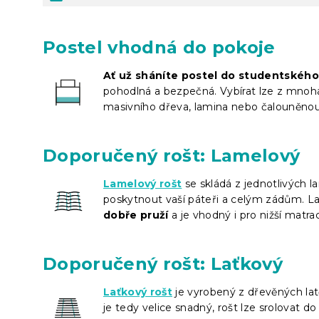
Postel vhodná do pokoje
Ať už sháníte postel do studentskéh
pohodlná a bezpečná. Vybírat lze z mnoha v
masivního dřeva, lamina nebo čalouněnou, 
Doporučený rošt: Lamelový
Lamelový rošt
se skládá z jednotlivých l
poskytnout vaší páteři a celým zádům. La
dobře pruží
a je vhodný i pro nižší matra
Doporučený rošt: Laťkový
Laťkový rošt
je vyrobený z dřevěných lat
je tedy velice snadný, rošt lze srolovat d