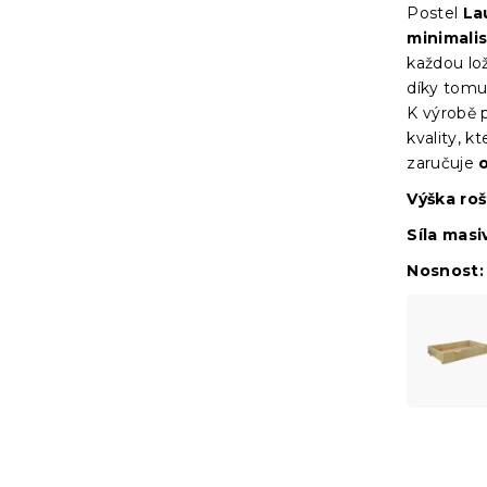
Postel
La
minimali
každou lo
díky tomu
K výrobě p
kvality, 
zaručuje
Výška ro
Síla masi
Nosnost: