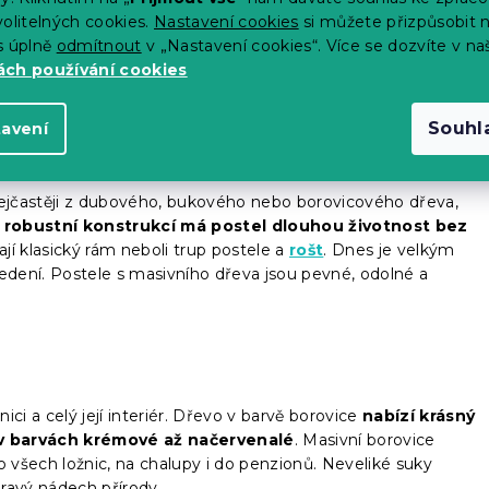
 stojí samostatně a pevně na podlaze. Klasické postele se
olitelných cookies.
Nastavení cookies
si můžete přizpůsobit 
orpusu a dále roštu, na který se umísťuje matrace.
Pyšní se
s úplně
odmítnout
v „Nastavení cookies“. Více se dozvíte v na
barevným provedením
. Nevýhodou může být, že nemá
ch používání cookies
asických postelí lze pořídit
úložný vysouvací box
.
Souhl
tavení
nejčastěji z dubového, bukového nebo borovicového dřeva,
 robustní konstrukcí má postel dlouhou životnost bez
jí klasický rám neboli trup postele a
rošt
. Dnes je velkým
dení. Postele s masivního dřeva jsou pevné, odolné a
nici a celý její interiér. Dřevo v barvě borovice
nabízí krásný
 v barvách krémové až načervenalé
. Masivní borovice
o všech ložnic, na chalupy i do penzionů. Neveliké suky
pravý nádech přírody.