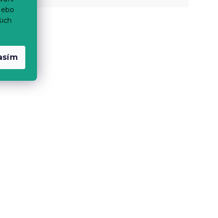
nebo
šich
asím