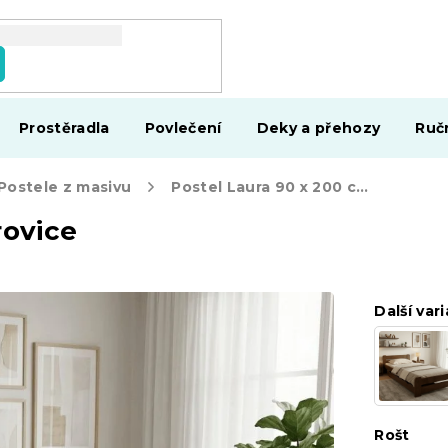
Prostěradla
Povlečení
Deky a přehozy
Ruč
Postele z masivu
Postel Laura 90 x 200 cm, borovice
rovice
Další vari
Rošt