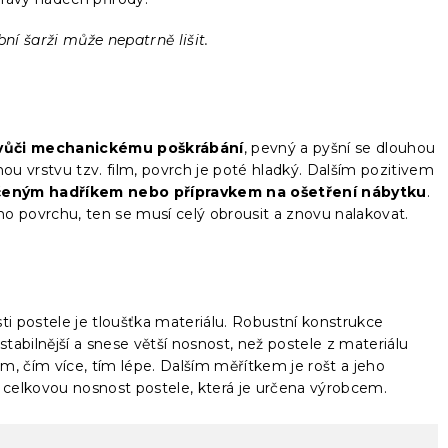
bní šarži může nepatrně lišit.
 vůči mechanickému poškrábání
, pevný a pyšní se dlouhou
nou vrstvu tzv. film, povrch je poté hladký. Dalším pozitivem
hčeným hadříkem nebo přípravkem na ošetření nábytku
.
povrchu, ten se musí celý obrousit a znovu nalakovat.
 postele je tloušťka materiálu. Robustní konstrukce
tabilnější a snese větší nosnost, než postele z materiálu
mm, čím více, tím lépe. Dalším měřítkem je rošt a jeho
na celkovou nosnost postele, která je určena výrobcem.