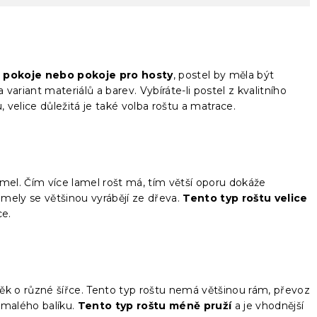
o pokoje nebo pokoje pro hosty
, postel by měla být
ariant materiálů a barev. Vybíráte-li postel z kvalitního
velice důležitá je také volba roštu a matrace.
amel. Čím více lamel rošt má, tím větší oporu dokáže
mely se většinou vyrábějí ze dřeva.
Tento typ roštu velice
ce.
ěk o různé šířce. Tento typ roštu nemá většinou rám, převoz
o malého balíku.
Tento typ roštu méně pruží
a je vhodnější