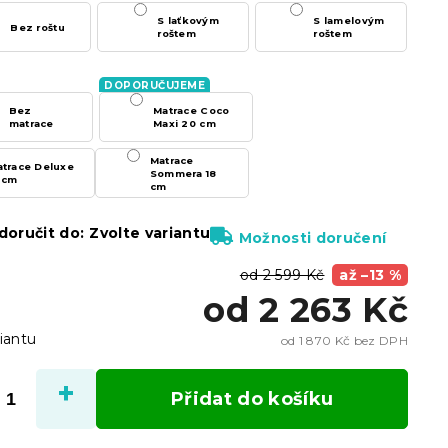
S laťkovým
S lamelovým
Bez roštu
roštem
roštem
Bez
Matrace Coco
matrace
Maxi 20 cm
Matrace
trace Deluxe
Sommera 18
 cm
cm
oručit do:
Zvolte variantu
Možnosti doručení
od 2 599 Kč
až –13 %
od
2 263 Kč
iantu
od
1 870 Kč
bez DPH
Měrn
cena:
Přidat do košíku