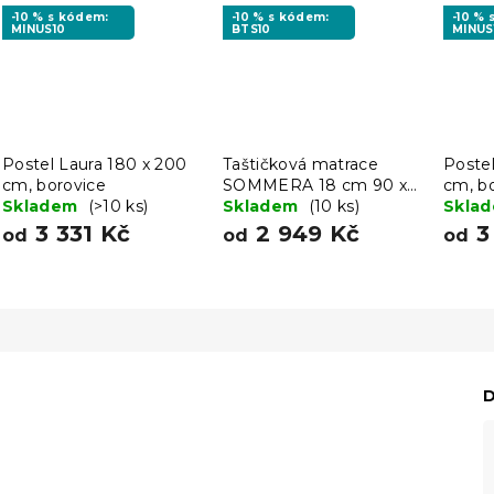
-10 % s kódem:
-10 % s kódem:
-10 %
MINUS10
BTS10
MINUS
Postel Laura 180 x 200
Taštičková matrace
Postel
cm, borovice
SOMMERA 18 cm 90 x
cm, b
Skladem
(>10 ks)
200 cm
Skladem
(10 ks)
Skla
3 331 Kč
2 949 Kč
3
od
od
od
D