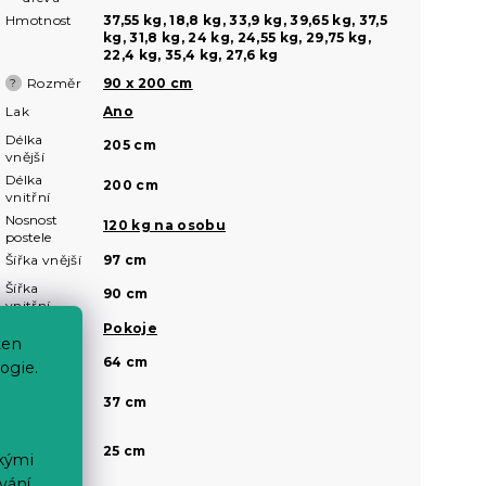
Hmotnost
37,55 kg, 18,8 kg, 33,9 kg, 39,65 kg, 37,5
kg, 31,8 kg, 24 kg, 24,55 kg, 29,75 kg,
22,4 kg, 35,4 kg, 27,6 kg
Rozměr
90 x 200 cm
?
Lak
Ano
Délka
205 cm
vnější
Délka
200 cm
vnitřní
Nosnost
120 kg na osobu
postele
Šířka vnější
97 cm
Šířka
90 cm
vnitřní
Vhodné do
Pokoje
ten
Výška čela
64 cm
ogie.
u hlavy
Výška čela
37 cm
u nohou
Výška
25 cm
roštu od
ckými
podlahy
vání