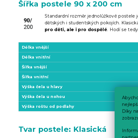
Šířka postele 90 x 200 cm
Standardní rozměr jednolůžkové postele je
dětských i studentských pokojích. Klasic
pro děti, ale i pro dospělé
. Hodí se ted
Délka vnější
Délka vnitřní
Šířka vnější
Šířka vnitřní
Výška čela u hlavy
Výška čela u nohou
Abycho
nejlep
Výška roštu od podlahy
Díky n
zobraz
Tvar postele: Klasická
Informa
partner