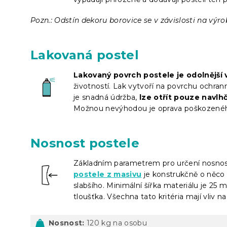
Pozn.: Odstín dekoru borovice se v závislosti na výro
Lakovaná postel
Lakovaný povrch postele je odolnější
životností. Lak vytvoří na povrchu ochran
je snadná údržba,
lze otřít pouze navl
Možnou nevýhodou je oprava poškozeného 
Nosnost postele
Základním parametrem pro určení nosnosti
postele z masivu
je konstrukčně o něco s
slabšího. Minimální šířka materiálu je 25 
tloušťka. Všechna tato kritéria mají vliv 
Nosnost:
120 kg na osobu