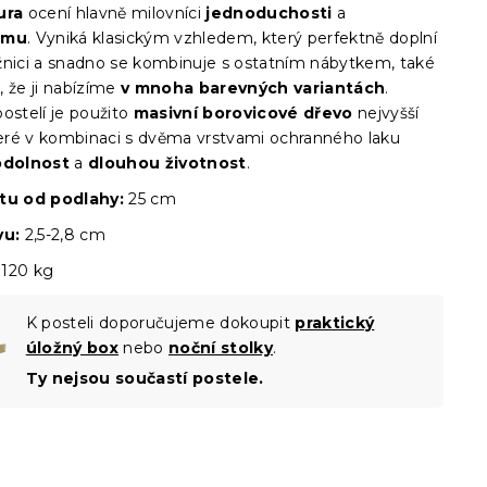
ura
ocení hlavně milovníci
jednoduchosti
a
smu
. Vyniká klasickým vzhledem, který perfektně doplní
žnici a snadno se kombinuje s ostatním nábytkem, také
, že ji nabízíme
v mnoha barevných variantách
.
ostelí je použito
masivní borovicové dřevo
nejvyšší
které v kombinaci s dvěma vrstvami ochranného laku
odolnost
a
dlouhou životnost
.
štu od podlahy:
25 cm
vu:
2,5-2,8 cm
120 kg
K posteli doporučujeme dokoupit
praktický
úložný box
nebo
noční stolky
.
Ty nejsou součastí postele.