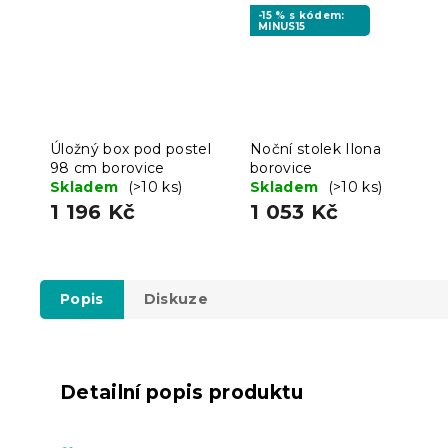
-15 % s kódem:
MINUS15
Úložný box pod postel
Noční stolek Ilona
98 cm borovice
borovice
Skladem
(>10 ks)
Skladem
(>10 ks)
1 196 Kč
1 053 Kč
Popis
Diskuze
Detailní popis produktu