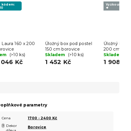
 s kódem:
Vyzkoušejte v
10
❖
 Laura 160 x 200
Úložný box pod postel
Úložný box p
orovice
150 cm borovice
200 cm boro
dem
(>10 ks)
Skladem
(>10 ks)
Skladem
(>
 046 Kč
1 452 Kč
1 908 Kč
oplňkové parametry
Cena
1700 - 2400 Kč
Dekor
?
Borovice
dřeva