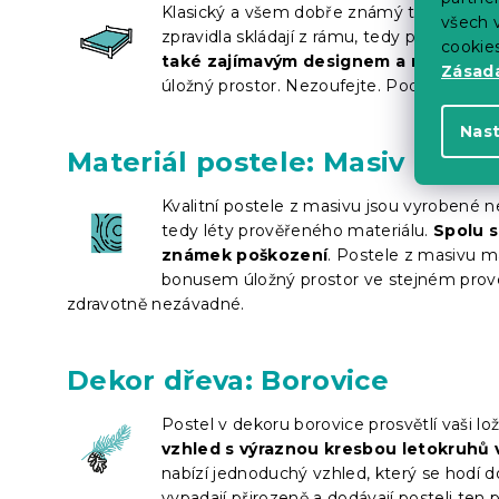
Klasický a všem dobře známý tvar postele
všech v
zpravidla skládají z rámu, tedy pevného k
cookie
také zajímavým designem a různým 
Zásadá
úložný prostor. Nezoufejte. Pod většinu kl
Nas
Materiál postele: Masiv
Kvalitní postele z masivu jsou vyrobené 
tedy léty prověřeného materiálu.
Spolu s
známek poškození
. Postele z masivu ma
bonusem úložný prostor ve stejném prove
zdravotně nezávadné.
Dekor dřeva: Borovice
Postel v dekoru borovice prosvětlí vaši lož
vzhled s výraznou kresbou letokruhů
nabízí jednoduchý vzhled, který se hodí d
vypadají přirozeně a dodávají posteli ten 