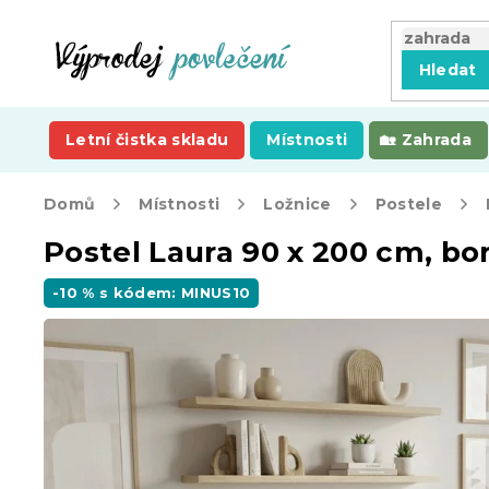
Přejít
na
obsah
Hledat
Letní čistka skladu
Místnosti
Zahrada
Domů
Místnosti
Ložnice
Postele
Postel Laura 90 x 200 cm, bo
-10 % s kódem: MINUS10