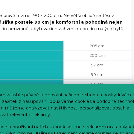
 právě rozměr 90 x 200 cm. Největší oblibě se těší v
ká
šířka postele 90 cm je komfortní a pohodlná nejen
y do penzionů, ubytovacích zařízení nebo do malých bytů.
205 cm
200 cm
97 cm
90 cm
64 cm
37 cm
m zajistili správné fungování našeho e-shopu a poskytli Vám 
ší zážitek z nakupování, používáme cookies a podobné technol
25 cm
im můžeme analyzovat návštěvnost, personalizovat obsah a
ovat relevantní reklamy.
ce o používání našich stránek sdílíme s reklamními a analyti
y. Kliknutím na „
Přijmout vše
“ nám dáváte souhlas ke zpraco