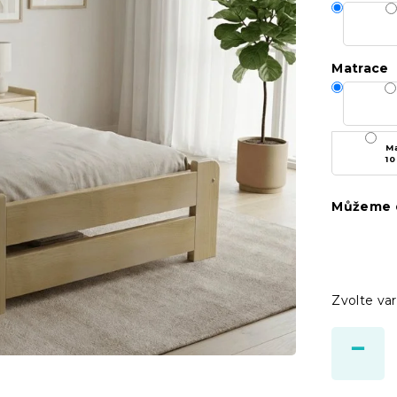
Matrace
Ma
10
Můžeme d
Zvolte var