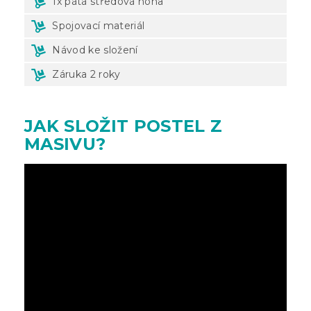
1x pátá středová noha
Spojovací materiál
Návod ke složení
Záruka 2 roky
JAK SLOŽIT POSTEL Z
MASIVU?