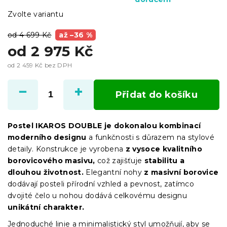
Zvolte variantu
od 4 699 Kč
až –36 %
od
2 975 Kč
od
2 459 Kč
bez DPH
Měrná
cena:
Přidat do košíku
Postel IKAROS DOUBLE je dokonalou kombinací
moderního designu
a funkčnosti s důrazem na stylové
detaily. Konstrukce je vyrobena
z vysoce kvalitního
borovicového masivu,
což zajišťuje
stabilitu a
dlouhou životnost.
Elegantní nohy
z masivní borovice
dodávají posteli přírodní vzhled a pevnost, zatímco
dvojité čelo u nohou dodává celkovému designu
unikátní charakter.
Jednoduché linie a minimalistický styl umožňují, aby se