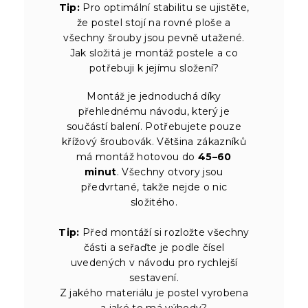
Tip:
Pro optimální stabilitu se ujistěte,
že postel stojí na rovné ploše a
všechny šrouby jsou pevně utažené.
Jak složitá je montáž postele a co
potřebuji k jejímu složení?
Montáž je jednoduchá díky
přehlednému návodu, který je
součástí balení. Potřebujete pouze
křížový šroubovák. Většina zákazníků
má montáž hotovou do
45–60
minut
. Všechny otvory jsou
předvrtané, takže nejde o nic
složitého.
Tip:
Před montáží si rozložte všechny
části a seřaďte je podle čísel
uvedených v návodu pro rychlejší
sestavení.
Z jakého materiálu je postel vyrobena
a jaké to má výhody?