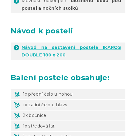
Možnost dokoupení
úložného boxu pod
postel
a nočních stolků
Návod k posteli
Návod na sestavení postele IKAROS
DOUBLE 180 x 200
Balení
postele obsahuje:
1x přední čelo u nohou
1x zadní čelo u hlavy
2x bočnice
1x středová lať