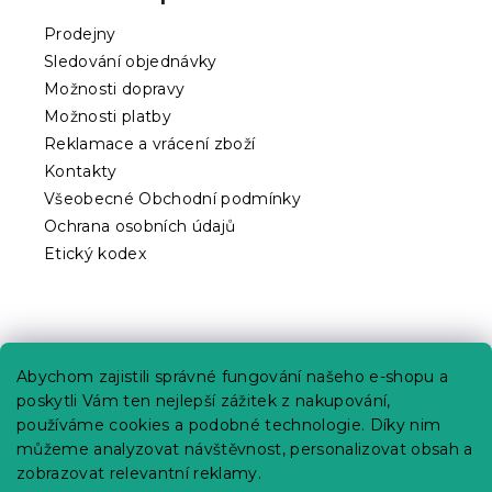
a
t
Prodejny
í
Sledování objednávky
Možnosti dopravy
Možnosti platby
Reklamace a vrácení zboží
Kontakty
Všeobecné Obchodní podmínky
Ochrana osobních údajů
Etický kodex
Praktické informace
Abychom zajistili správné fungování našeho e-shopu a
Kariéra
poskytli Vám ten nejlepší zážitek z nakupování,
používáme cookies a podobné technologie. Díky nim
Poptávky a B2B spolupráce
můžeme analyzovat návštěvnost, personalizovat obsah a
Proč se u nás registrovat?
zobrazovat relevantní reklamy.