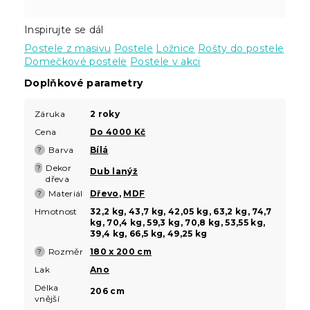
Inspirujte se dál
Postele z masivu
Postele
Ložnice
Rošty do postele
Domečkové postele
Postele v akci
Doplňkové parametry
Záruka
2 roky
Cena
Do 4000 Kč
Barva
Bílá
?
Dekor
?
Dub lanýž
dřeva
Materiál
Dřevo
,
MDF
?
Hmotnost
32,2 kg, 43,7 kg, 42,05 kg, 63,2 kg, 74,7
kg, 70,4 kg, 59,3 kg, 70,8 kg, 53,55 kg,
39,4 kg, 66,5 kg, 49,25 kg
Rozměr
180 x 200 cm
?
Lak
Ano
Délka
206 cm
vnější