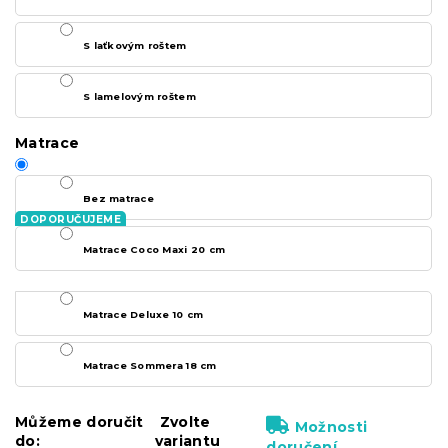
S laťkovým roštem
S lamelovým roštem
Matrace
Bez matrace
Matrace Coco Maxi 20 cm
Matrace Deluxe 10 cm
Matrace Sommera 18 cm
Můžeme doručit
Zvolte
Možnosti
do:
variantu
doručení