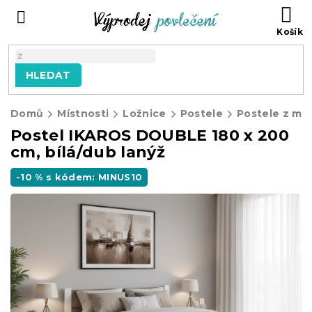
Přejít
NÁ
na
KO
obsah
HLEDAT
Domů
Místnosti
Ložnice
Postele
Postele z ma
Postel IKAROS DOUBLE 180 x 200
cm, bílá/dub lanýž
-10 % s kódem: MINUS10