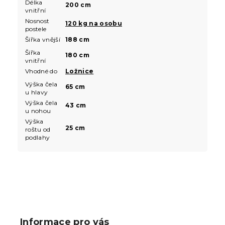
Délka
200 cm
vnitřní
Nosnost
120 kg na osobu
postele
Šířka vnější
188 cm
Šířka
180 cm
vnitřní
Vhodné do
Ložnice
Výška čela
65 cm
u hlavy
Výška čela
43 cm
u nohou
Výška
25 cm
roštu od
podlahy
Z
á
p
Informace pro vás