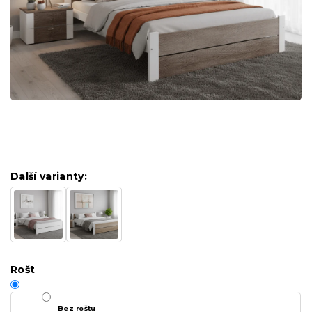
Další varianty:
Rošt
Bez roštu