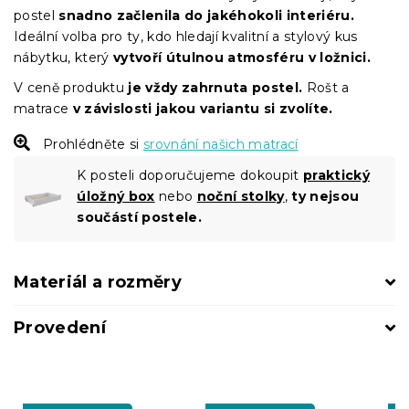
postel
snadno začlenila do jakéhokoli interiéru.
Ideální volba pro ty, kdo hledají kvalitní a stylový kus
nábytku, který
vytvoří útulnou atmosféru v ložnici.
V ceně produktu
je vždy zahrnuta postel.
Rošt a
matrace
v závislosti jakou variantu si zvolíte.
Prohlédněte si
srovnání našich matrací
K posteli doporučujeme dokoupit
praktický
úložný box
nebo
noční stolky
,
t
y nejsou
součástí postele.
Materiál a rozměry
Provedení