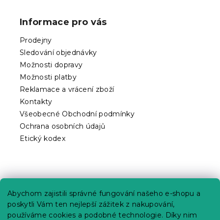
á
p
Informace pro vás
a
t
Prodejny
í
Sledování objednávky
Možnosti dopravy
Možnosti platby
Reklamace a vrácení zboží
Kontakty
Všeobecné Obchodní podmínky
Ochrana osobních údajů
Etický kodex
Praktické informace
Abychom zajistili správné fungování našeho e-shopu a
Kariéra
poskytli Vám ten nejlepší zážitek z nakupování,
používáme cookies a podobné technologie. Díky nim
Poptávky a B2B spolupráce