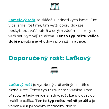
Lamelový rošt
se skládá z jednotlivých lamel. Čím
více lamel rošt má, tím větší oporu dokáže
poskytnout vaší páteři a celým zádům. Lamely se
většinou vyrábějí ze dřeva.
Tento typ roštu velice
dobře pruží
a je vhodný i pro nižší matrace.
Doporučený rošt: Laťkový
Laťkový rošt
je vyrobený z dřevěných latěk o
různé šířce. Tento typ roštu nemá většinou rám,
převoz je tedy velice snadný, rošt lze srolovat do
malého balíku.
Tento typ roštu méně pruží
a je
vhodnější k pěnovým matracím, dobře