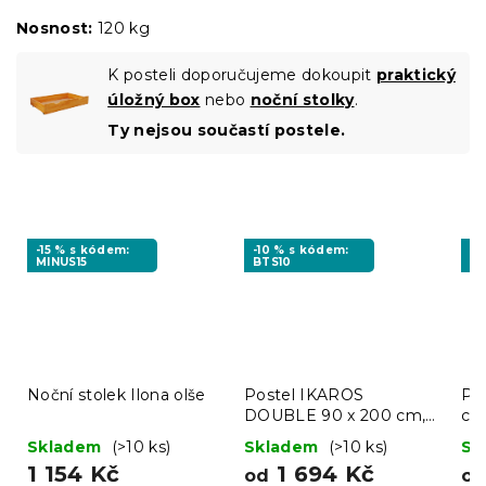
Nosnost:
120 kg
K posteli doporučujeme dokoupit
praktický
úložný box
nebo
noční stolky
.
Ty nejsou součastí postele.
-15 % s kódem:
-10 % s kódem:
-1
MINUS15
BTS10
BT
Noční stolek Ilona olše
Postel IKAROS
Po
DOUBLE 90 x 200 cm,
cm
bílá/dub sonoma
Skladem
(>10 ks)
Skladem
(>10 ks)
Sk
1 154 Kč
1 694 Kč
od
o