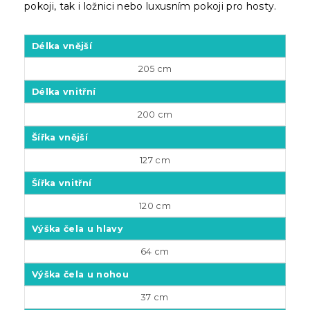
pokoji, tak i ložnici nebo luxusním pokoji pro hosty.
Délka vnější
205 cm
Délka vnitřní
200 cm
Šířka vnější
127 cm
Šířka vnitřní
120 cm
Výška čela u hlavy
64 cm
Výška čela u nohou
37 cm