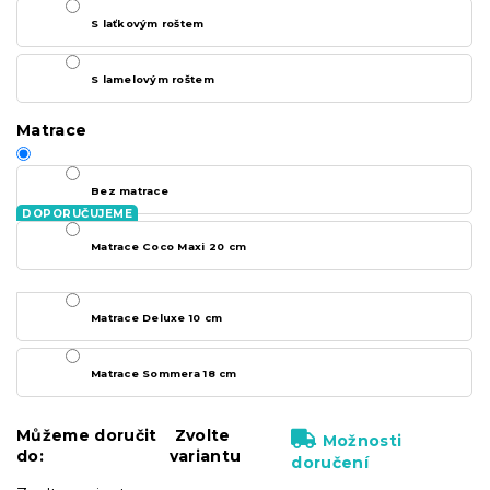
S laťkovým roštem
S lamelovým roštem
Matrace
Bez matrace
Matrace Coco Maxi 20 cm
Matrace Deluxe 10 cm
Matrace Sommera 18 cm
Můžeme doručit
Zvolte
Možnosti
do:
variantu
doručení