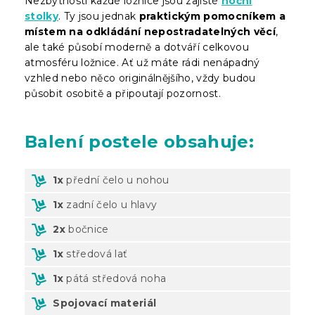
Nezbytností každé ložnice jsou zajisté
noční
stolky
. Ty jsou jednak
praktickým pomocníkem a
místem na odkládání nepostradatelných věcí
,
ale také působí moderně a dotváří celkovou
atmosféru ložnice. Ať už máte rádi nenápadný
vzhled nebo něco originálnějšího, vždy budou
působit osobitě a připoutají pozornost.
Balení
postele obsahuje:
1x
přední čelo u nohou
1x
zadní čelo u hlavy
2x
bočnice
1x
středová lať
1x
pátá středová noha
Spojovací materiál