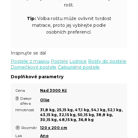
rošt.
Tip:
Volba roštu může ovlivnit tvrdost
matrace, proto jej vybírejte podle
osobních preferencí.
Inspirujte se dál
Postele z masivu
Postele
Ložnice
Rošty do postele
Domečkové postele
Čalouněné postele
Doplňkové parametry
Cena
Nad 3000 Kč
Dekor
?
Olše
dřeva
Hmotnost
31,8 kg, 25,15 kg, 47,1 kg, 54,1 kg, 52,1 kg,
43,15 kg, 32,15 kg, 50,15 kg, 38,8 kg,
30,15 kg, 48,15 kg, 36,8 kg
Rozměr
120 x 200 cm
?
Lak
Ano