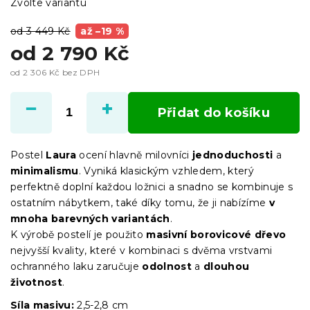
Zvolte variantu
od 3 449 Kč
až –19 %
od
2 790 Kč
od
2 306 Kč
bez DPH
Měrná
cena:
Přidat do košíku
Postel
Laura
ocení hlavně milovníci
jednoduchosti
a
minimalismu
. Vyniká klasickým vzhledem, který
perfektně doplní každou ložnici a snadno se kombinuje s
ostatním nábytkem, také díky tomu, že ji nabízíme
v
mnoha barevných variantách
.
K výrobě postelí je použito
masivní borovicové dřevo
nejvyšší kvality, které v kombinaci s dvěma vrstvami
ochranného laku zaručuje
odolnost
a
dlouhou
životnost
.
Síla masivu:
2,5-2,8 cm