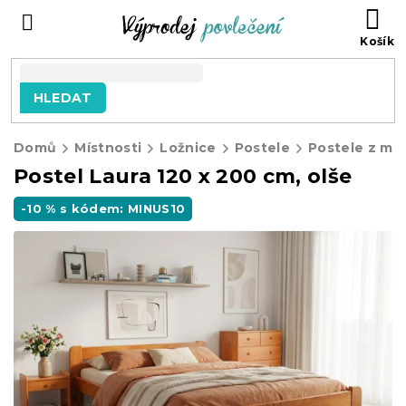
Přejít
NÁ
na
KO
obsah
HLEDAT
Domů
Místnosti
Ložnice
Postele
Postele z ma
Postel Laura 120 x 200 cm, olše
-10 % s kódem: MINUS10