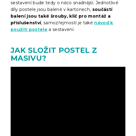
sestavení bude tedy o něco snadnější. Jednotlivé
díly postele jsou balené v kartonech,
součástí
balení jsou také šrouby, klíč pro montáž a
příslušenství
, samozřejmostí je také
návod k
použití postele
a sestavení.
JAK SLOŽIT POSTEL Z
MASIVU?