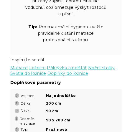
pružiny zajišťují dobrou cirkulaci
vzduchu, což omezuje výskyt roztočů
a plísní.
Tip:
Pro maximální hygienu zvažte
pravidelné čištění matrace
profesionální službou.
Inspirujte se dál
Matrace
Ložnice
Přikrývka a polštář
Noční stolky
Světla do ložnice
Doplňky do ložnice
Doplňkové parametry
Velikost
Na jednolůžko
?
Délka
200 cm
?
Šířka
90 cm
?
Rozměr
?
90 x 200 cm
matrace
Typ
Pružinové
?