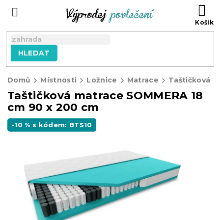
Přejít
NÁ
na
KO
obsah
HLEDAT
Domů
Místnosti
Ložnice
Matrace
Taštičková matrace SOMMERA 18
cm 90 x 200 cm
-10 % s kódem: BTS10