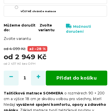
VČETNĚ chrániče matrace
Můžeme doručit
Zvolte
Možnosti
do:
variantu
doručení
Zvolte variantu
od 4 099 Kč
až –28 %
od
2 949 Kč
od
2 437 Kč
bez DPH
Měrná
cena:
Přidat do košíku
Taštičková matrace SOMMERA
o rozměrech 90 × 200
cm a výšce 18 cm je skvělou volbou pro všechny, kteří
hledají
vyvážené spojení komfortu, opory a zdravého
spánku
. Základ matrace tvoří taštičkové pružiny v