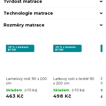
Tvrdost matrace
Technologie matrace
Rozměry matrace
-10 % s kódem:
-10 % s kódem:
-1
BTS10
BTS10
MI
Lamelový rošt 90 x 200
Laťkový rošt s textilií 90
Po
cm
x 200 cm
18
Skladem
(>10 ks)
Skladem
(>10 ks)
Sk
463 Kč
498 Kč
o