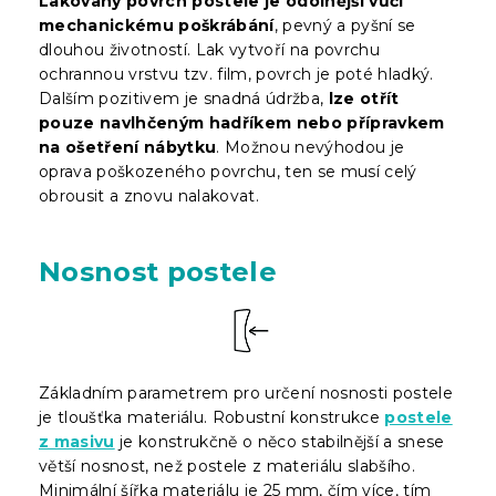
Lakovaný povrch postele je odolnější vůči
mechanickému poškrábání
, pevný a pyšní se
dlouhou životností. Lak vytvoří na povrchu
ochrannou vrstvu tzv. film, povrch je poté hladký.
Dalším pozitivem je snadná údržba,
lze otřít
pouze navlhčeným hadříkem nebo přípravkem
na ošetření nábytku
. Možnou nevýhodou je
oprava poškozeného povrchu, ten se musí celý
obrousit a znovu nalakovat.
Nosnost postele
Základním parametrem pro určení nosnosti postele
je tloušťka materiálu. Robustní konstrukce
postele
z masivu
je konstrukčně o něco stabilnější a snese
větší nosnost, než postele z materiálu slabšího.
Minimální šířka materiálu je 25 mm, čím více, tím