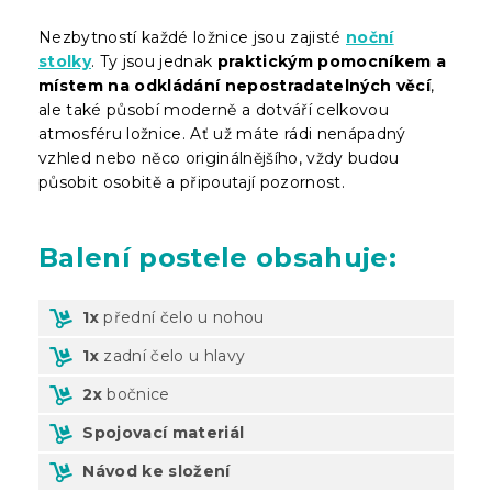
Nezbytností každé ložnice jsou zajisté
noční
stolky
. Ty jsou jednak
praktickým pomocníkem a
místem na odkládání nepostradatelných věcí
,
ale také působí moderně a dotváří celkovou
atmosféru ložnice. Ať už máte rádi nenápadný
vzhled nebo něco originálnějšího, vždy budou
působit osobitě a připoutají pozornost.
Balení
postele obsahuje:
1x
přední čelo u nohou
1x
zadní čelo u hlavy
2x
bočnice
Spojovací materiál
Návod ke složení