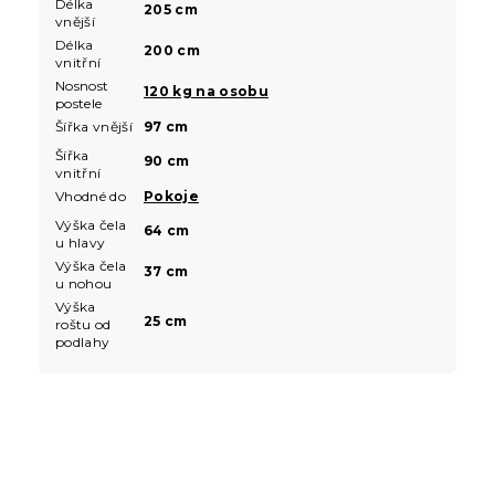
Délka
205 cm
vnější
Délka
200 cm
vnitřní
Nosnost
120 kg na osobu
postele
Šířka vnější
97 cm
Šířka
90 cm
vnitřní
Vhodné do
Pokoje
Výška čela
64 cm
u hlavy
Výška čela
37 cm
u nohou
Výška
25 cm
roštu od
podlahy
Z
á