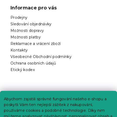
p
Informace pro vás
a
t
Prodejny
í
Sledování objednávky
Možnosti dopravy
Možnosti platby
Reklamace a vrácení zboží
Kontakty
Všeobecné Obchodní podmínky
Ochrana osobních údajů
Etický kodex
Praktické informace
Abychom zajistili správné fungování našeho e-shopu a
Kariéra
poskytli Vám ten nejlepší zážitek z nakupování,
používáme cookies a podobné technologie. Díky nim
Poptávky a B2B spolupráce
můžeme analyzovat návštěvnost, personalizovat obsah a