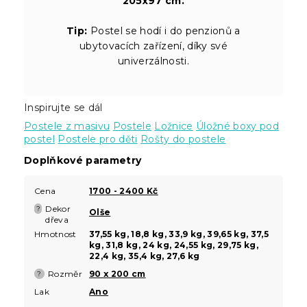
205x97 cm.
Tip:
Postel se hodí i do penzionů a
ubytovacích zařízení, díky své
univerzálnosti.
Inspirujte se dál
Postele z masivu
Postele
Ložnice
Úložné boxy pod
postel
Postele pro děti
Rošty do postele
Doplňkové parametry
Cena
1700 - 2400 Kč
Dekor
?
Olše
dřeva
Hmotnost
37,55 kg, 18,8 kg, 33,9 kg, 39,65 kg, 37,5
kg, 31,8 kg, 24 kg, 24,55 kg, 29,75 kg,
22,4 kg, 35,4 kg, 27,6 kg
Rozměr
90 x 200 cm
?
Lak
Ano