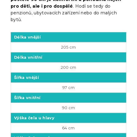
pro děti, ale i pro dospělé
. Hodí se tedy do
penzionů, ubytovacích zařízení nebo do malých
bytů.
Délka vnější
205 cm
Délka vnitřní
200 cm
Šířka vnější
97 cm
Šířka vnitřní
90 cm
Výška čela u hlavy
64 cm