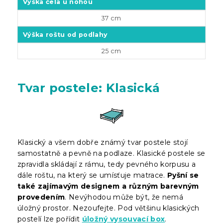
Výška čela u nohou
37 cm
Výška roštu od podlahy
25 cm
Tvar postele: Klasická
Klasický a všem dobře známý tvar postele stojí
samostatně a pevně na podlaze. Klasické postele se
zpravidla skládají z rámu, tedy pevného korpusu a
dále roštu, na který se umísťuje matrace.
Pyšní se
také zajímavým designem a různým barevným
provedením
. Nevýhodou může být, že nemá
úložný prostor. Nezoufejte. Pod většinu klasických
postelí lze pořídit
úložný vysouvací box
.