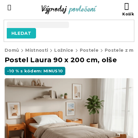
Přejít
NÁ
na
KO
obsah
HLEDAT
Domů
Místnosti
Ložnice
Postele
Postele z ma
Postel Laura 90 x 200 cm, olše
-10 % s kódem: MINUS10