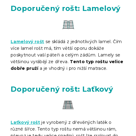
Doporučený rošt: Lamelový
Lamelový rošt
se skládá z jednotlivých lamel. Čím
více lamel rošt má, tím větší oporu dokáže
poskytnout vaší páteři a celým zádům. Lamely se
většinou vyrábějí ze dřeva.
Tento typ roštu velice
dobře pruží
a je vhodný i pro nižší matrace.
Doporučený rošt: Laťkový
Laťkový rošt
je vyrobený z dřevěných latěk o
různé šířce. Tento typ roštu nemá většinou rám,
převoz je tedy velice snadný, rošt lze srolovat do