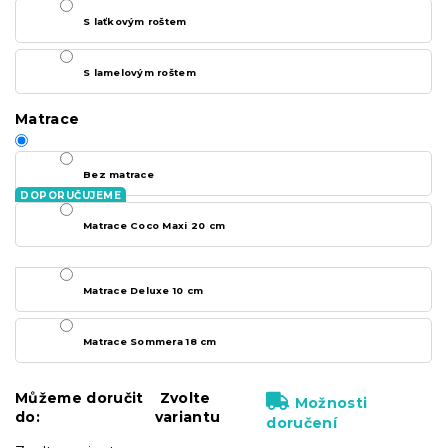
S laťkovým roštem
S lamelovým roštem
Matrace
Bez matrace
Matrace Coco Maxi 20 cm
Matrace Deluxe 10 cm
Matrace Sommera 18 cm
Můžeme doručit
Zvolte
Možnosti
do:
variantu
doručení