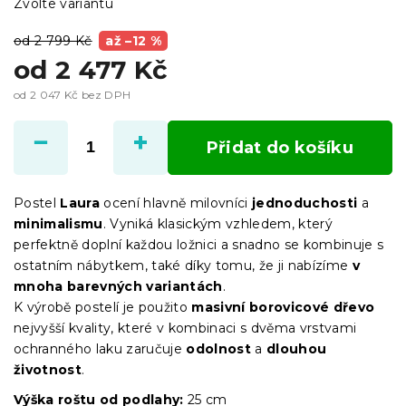
Zvolte variantu
od 2 799 Kč
až –12 %
od
2 477 Kč
od
2 047 Kč
bez DPH
Měrná
cena:
Přidat do košíku
Postel
Laura
ocení hlavně milovníci
jednoduchosti
a
minimalismu
. Vyniká klasickým vzhledem, který
perfektně doplní každou ložnici a snadno se kombinuje s
ostatním nábytkem, také díky tomu, že ji nabízíme
v
mnoha barevných variantách
.
K výrobě postelí je použito
masivní borovicové dřevo
nejvyšší kvality, které v kombinaci s dvěma vrstvami
ochranného laku zaručuje
odolnost
a
dlouhou
životnost
.
Výška roštu od podlahy:
25 cm