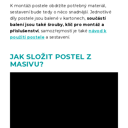
K montáži postele obdržíte potřebný materiál,
sestavení bude tedy o něco snadnější. Jednotlivé
díly postele jsou balené v kartonech,
součástí
balení jsou také šrouby, klíč pro montáž a
příslušenství
, samozřejmostí je také
návod k
použití postele
a sestavení.
JAK SLOŽIT POSTEL Z
MASIVU?