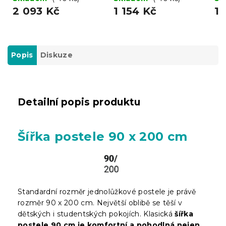
2 093 Kč
1 154 Kč
1 
Popis
Diskuze
Detailní popis produktu
Šířka postele 90 x 200 cm
Standardní rozměr jednolůžkové postele je právě
rozměr 90 x 200 cm. Největší oblibě se těší v
dětských i studentských pokojích. Klasická
šířka
postele 90 cm je komfortní a pohodlná nejen