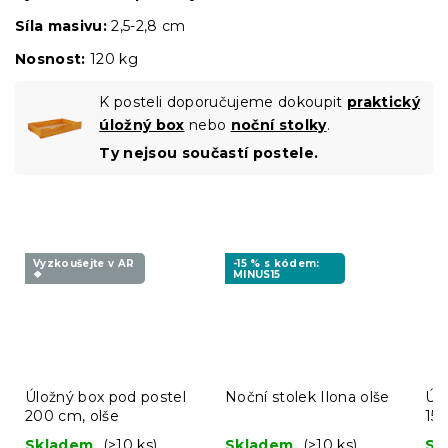
Síla masivu:
2,5-2,8 cm
Nosnost:
120 kg
K posteli doporučujeme dokoupit
praktický
úložný box
nebo
noční stolky
.
Ty nejsou součastí postele.
Vyzkoušejte v AR
-15 % s kódem:
❖
MINUS15
Úložný box pod postel
Noční stolek Ilona olše
Úlo
200 cm, olše
150
Skladem
(>10 ks)
Skladem
(>10 ks)
Sk