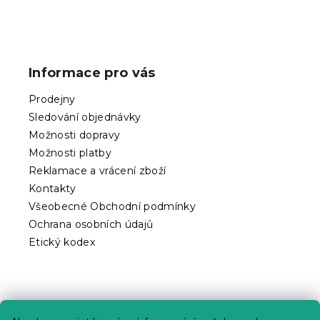
Z
á
p
Informace pro vás
a
t
Prodejny
í
Sledování objednávky
Možnosti dopravy
Možnosti platby
Reklamace a vrácení zboží
Kontakty
Všeobecné Obchodní podmínky
Ochrana osobních údajů
Etický kodex
Praktické informace