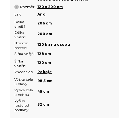
Rozměr
120 x 200 cm
?
Lak
Ano
Délka
206 cm
vnější
Délka
200 cm
vnitřní
Nosnost
120 kg na osobu
postele
Šířka vnější
128 cm
Šířka
120 cm
vnitřní
Vhodné do
Pokoje
Výška čela
98,5 cm
u hlavy
Výška čela
45 cm
u nohou
Výška
32 cm
roštu od
podlahy