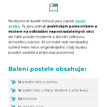
Nezbytností každé ložnice jsou zajisté
noční
stolky
. Ty jsou jednak
praktickým pomocníkem a
místem na odkládání nepostradatelných věcí
,
ale také působí moderně a dotváří celkovou
atmosféru ložnice. Ať už máte rádi nenápadný
vzhled nebo něco originálnějšího, vždy budou
působit osobitě a připoutají pozornost.
Balení
postele obsahuje:
1x
přední čelo u nohou
1x
zadní čelo u hlavy složené z více kusů
2x
bočnice
1x
středová lať