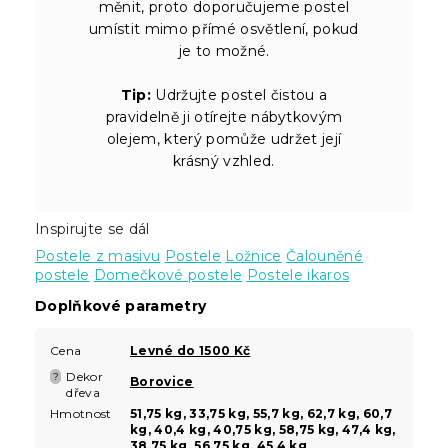
měnit, proto doporučujeme postel
umístit mimo přímé osvětlení, pokud
je to možné.
Tip:
Udržujte postel čistou a
pravidelně ji otírejte nábytkovým
olejem, který pomůže udržet její
krásný vzhled.
Inspirujte se dál
Postele z masivu
Postele
Ložnice
Čalouněné
postele
Domečkové postele
Postele ikaros
Doplňkové parametry
Cena
Levné do 1500 Kč
Dekor
?
Borovice
dřeva
Hmotnost
51,75 kg, 33,75 kg, 55,7 kg, 62,7 kg, 60,7
kg, 40,4 kg, 40,75 kg, 58,75 kg, 47,4 kg,
38,75 kg, 56,75 kg, 45,4 kg