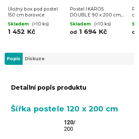
Úložný box pod postel
Postel IKAROS
Po
150 cm borovice
DOUBLE 90 x 200 cm,
cm
bílá/dub sonoma
Skladem
(>10 ks)
Skladem
(>10 ks)
Sk
1 452 Kč
1 694 Kč
od
o
Popis
Diskuze
Detailní popis produktu
Šířka postele 120 x 200 cm