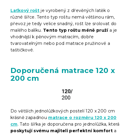
Laťkový rošt
je vyrobený z dřevěných latěk o
různé šířce. Tento typ roštu nemá většinou rám,
převoz je tedy velice snadný, rošt lze srolovat do
malého balíku.
Tento typ roštu méně pruží
a je
vhodnější k pěnovým matracím, dobře
tvarovatelným nebo pod matrace pružinové a
taštičkové.
Doporučená matrace 120 x
200 cm
Do větších jednolůžkových postelí 120 x 200 cm
krásně zapadnou
matrace o rozměru 120 x 200
cm
. Tato šířka je doporučena pro jednolůžka, která
poskytují svému majiteli perfektní komfort
a