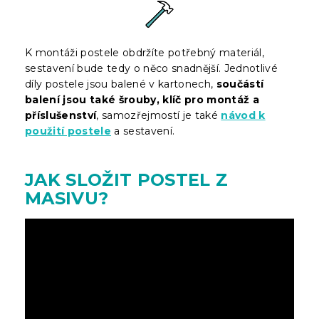
K montáži postele obdržíte potřebný materiál,
sestavení bude tedy o něco snadnější. Jednotlivé
díly postele jsou balené v kartonech,
součástí
balení jsou také šrouby, klíč pro montáž a
příslušenství
, samozřejmostí je také
návod k
použití postele
a sestavení.
JAK SLOŽIT POSTEL Z
MASIVU?