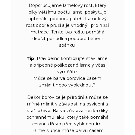
Doporučujeme lamelový rošt, který
díky většímu počtu lamel poskytuje
optimální podporu páteři. Lamelový
rošt dobře pruží a je vhodný i pro nižší
matrace. Tento typ roštu pomáhá
zlepšit pohodlí a podporu během
spánku.
Tip:
Pravidelně kontrolujte stav lamel
a případné poškozené lamely včas
vyměňte.
Může se barva borovice časem
změnit nebo vyblednout?
Dekor borovice je přírodní a může se
mírně měnit v závislosti na osvícení a
stáří dřeva. Barva zůstává hezká díky
ochrannému laku, který také pomáhá
chránit dřevo před vyblednutím.
Přímé slunce může barvu časem