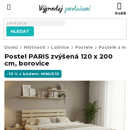
Přejít
NÁ
na
KO
obsah
HLEDAT
Domů
Místnosti
Ložnice
Postele
Postele z ma
Postel PARIS zvýšená 120 x 200
cm, borovice
-10 % s kódem: MINUS10