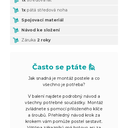
1x
pátá středová noha
Spojovací materiál
Návod ke složení
Záruka
2 roky
Často se ptáte 🙋
Jak snadná je montáž postele a co
všechno je potřeba?
V balení najdete podrobný návod a
všechny potřebné součástky. Montáž
zvládnete s pomocí přiloženého klíče
a šroubů. Přehledný návod krok za
krokem vám pomůže postel sestavit.
Většina zákazníků má hotovo asi za