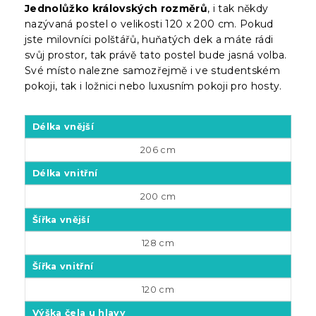
Jednolůžko královských rozměrů
, i tak někdy
nazývaná postel o velikosti 120 x 200 cm. Pokud
jste milovníci polštářů, huňatých dek a máte rádi
svůj prostor, tak právě tato postel bude jasná volba.
Své místo nalezne samozřejmě i ve studentském
pokoji, tak i ložnici nebo luxusním pokoji pro hosty.
Délka vnější
206 cm
Délka vnitřní
200 cm
Šířka vnější
128 cm
Šířka vnitřní
120 cm
Výška čela u hlavy