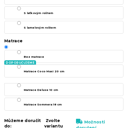
S laťkovým roštem
S lamelovým roštem
Matrace
Bez matrace
Matrace Coco Maxi 20 cm
Matrace Deluxe 10 cm
Matrace Sommera 18 cm
Můžeme doručit
Zvolte
Možnosti
do:
variantu
doručení