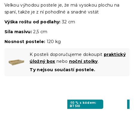
Velkou výhodou postele je, že má vysokou plochu na
spaní, takže je z ní pohodlné a snadné vstát
Výška roštu
od podlahy:
32 cm
Síla masivu:
2,5 cm
Nosnost postele:
120 kg
K posteli doporučujeme dokoupit
praktický
úložný box
nebo
noční stolky
.
Ty nejsou součastí postele.
-10 % s kódem:
-1
BTS10
BT