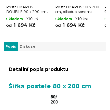
Postel IKAROS
Postel IKAROS 90 x 200
Po
DOUBLE 90 x 200 cm,
cm, bílá/dub sonoma
90
bílá/dub sonoma
Skladem
(>10 ks)
Skladem
(>10 ks)
Sk
1 694 Kč
1 694 Kč
od
od
o
Popis
Diskuze
Detailní popis produktu
Šířka postele 80 x 200 cm