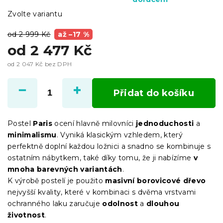
Zvolte variantu
od 2 999 Kč
až –17 %
od
2 477 Kč
od
2 047 Kč
bez DPH
Měrná
cena:
Přidat do košíku
Postel
Paris
ocení hlavně milovníci
jednoduchosti
a
minimalismu
. Vyniká klasickým vzhledem, který
perfektně doplní každou ložnici a snadno se kombinuje s
ostatním nábytkem, také díky tomu, že ji nabízíme
v
mnoha barevných variantách
.
K výrobě postelí je použito
masivní borovicové dřevo
nejvyšší kvality, které v kombinaci s dvěma vrstvami
ochranného laku zaručuje
odolnost
a
dlouhou
životnost
.