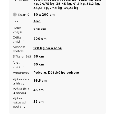
kg, 24,75 kg, 38,45 kg, 41,5 kg, 36,2 kg,
34,55 kg, 27,8 kg, 39,25 kg
Rozměr
80 x 200 cm
?
Lak
Ano
Délka
206 cm
vnější
Délka
200 cm
vnitřní
Nosnost
120 kg na osobu
postele
Šířka vnější
88 cm
Šířka
80 cm
vnitřní
Vhodné do
Pokoje
,
Dětského pokoje
Výška čela
98,5 cm
u hlavy
Výška čela
45 cm
u nohou
Výška
32 cm
roštu od
podlahy