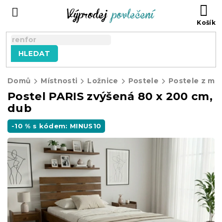
Přejít
NÁ
na
KO
obsah
HLEDAT
Domů
Místnosti
Ložnice
Postele
Postele z ma
Postel PARIS zvýšená 80 x 200 cm,
dub
-10 % s kódem: MINUS10