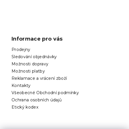
Z
á
p
Informace pro vás
a
t
Prodejny
í
Sledování objednávky
Možnosti dopravy
Možnosti platby
Reklamace a vrácení zboží
Kontakty
Všeobecné Obchodní podmínky
Ochrana osobních údajů
Etický kodex