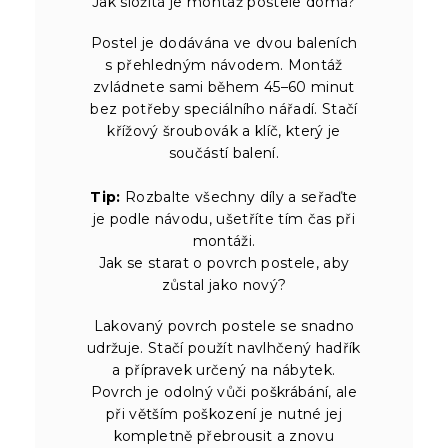
Jak složitá je montáž postele doma?
Postel je dodávána ve dvou baleních
s přehledným návodem. Montáž
zvládnete sami během 45–60 minut
bez potřeby speciálního nářadí. Stačí
křížový šroubovák a klíč, který je
součástí balení.
Tip:
Rozbalte všechny díly a seřaďte
je podle návodu, ušetříte tím čas při
montáži.
Jak se starat o povrch postele, aby
zůstal jako nový?
Lakovaný povrch postele se snadno
udržuje. Stačí použít navlhčený hadřík
a přípravek určený na nábytek.
Povrch je odolný vůči poškrábání, ale
při větším poškození je nutné jej
kompletně přebrousit a znovu