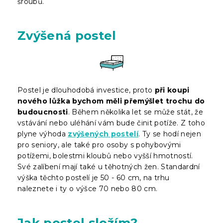
šroubů.
Zvýšená postel
Postel je dlouhodobá investice, proto
při koupi
nového lůžka bychom měli přemýšlet trochu do
budoucnosti
. Během několika let se může stát, že
vstávání nebo uléhání vám bude činit potíže. Z toho
plyne výhoda
zvýšených postelí
. Ty se hodí nejen
pro seniory, ale také pro osoby s pohybovými
potížemi, bolestmi kloubů nebo vyšší hmotností.
Své zalíbení mají také u těhotných žen. Standardní
výška těchto postelí je 50 - 60 cm, na trhu
naleznete i ty o výšce 70 nebo 80 cm.
Jak postel složím?