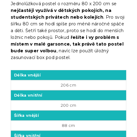
Jednolůžková postel o rozměru 80 x 200 cm se
nejčastěji využívá v dětských pokojích, na
studentských privátech nebo kolejích
. Pro svoji
šířku 80 cm se hodí spíše pro méně náročné spáče
a děti. Šetří také prostor, proto se hodí do menších
ložnic nebo pokojů. Pokud
řešíte i vy problém s
místem v malé garsonce, tak právě tato postel
bude super volbou
, navíc lze použít úložný
zasunovací box pod postel.
Délka vnější
206 cm
Délka vnitřní
200 cm
Šířka vnější
88 cm
Šířka vnitřní