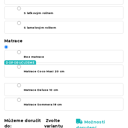
S laťkovým roštem
S lamelovým roštem
Matrace
Bez matrace
Matrace Coco Maxi 20 cm
Matrace Deluxe 10 cm
Matrace Sommera 18 cm
Můžeme doručit
Zvolte
Možnosti
do:
variantu
doručení