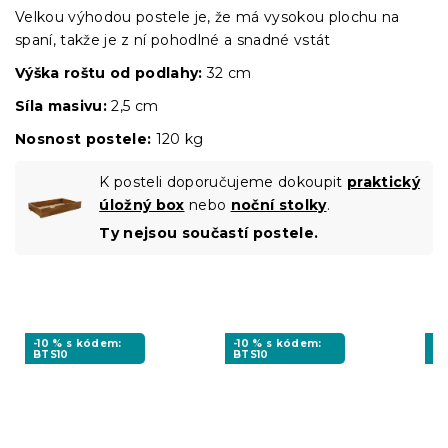
Velkou výhodou postele je, že má vysokou plochu na
spaní, takže je z ní pohodlné a snadné vstát
Výška roštu
od podlahy:
32 cm
Síla masivu:
2,5 cm
Nosnost postele:
120 kg
K posteli doporučujeme dokoupit
praktický
úložný box
nebo
noční stolky
.
Ty nejsou součastí postele.
-10 % s kódem:
-10 % s kódem:
-1
BTS10
BTS10
MI