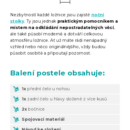
Nezbytností každé ložnice jsou zajisté
noční
stolky
. Ty jsou jednak
praktickým pomocníkem a
místem na odkládání nepostradatelných věcí
,
ale také působí moderně a dotváří celkovou
atmosféru ložnice. Ať už máte rádi nenápadný
vzhled nebo něco originálnějšího, vždy budou
působit osobitě a připoutají pozornost.
Balení
postele obsahuje:
1x
přední čelo u nohou
1x
zadní čelo u hlavy složené z více kusů
2x
bočnice
Spojovací materiál
Návod ke složení