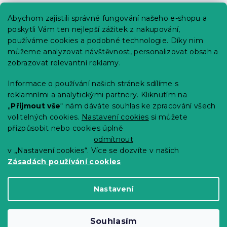
Praktické informace
Abychom zajistili správné fungování našeho e-shopu a
Kariéra
poskytli Vám ten nejlepší zážitek z nakupování,
používáme cookies a podobné technologie. Díky nim
Poptávky a B2B spolupráce
můžeme analyzovat návštěvnost, personalizovat obsah a
Proč se u nás registrovat?
zobrazovat relevantní reklamy.
Věrnostní program - Sleva až 10 %
Informace o používání našich stránek sdílíme s
reklamními a analytickými partnery. Kliknutím na
Návody
„
Přijmout vše
“ nám dáváte souhlas ke zpracování všech
Tabulky velikostí
volitelných cookies.
Nastavení cookies
si můžete
přizpůsobit nebo cookies úplně
Blog
odmítnout
v „Nastavení cookies“. Více se dozvíte v našich
Zásadách používání cookies
Vytvořil Shoptet Premium
Nastavení
Copyright 2026
Výprodej povlečení
. Všechna
Souhlasím
práva vyhrazena.
Upravit nastavení cookies