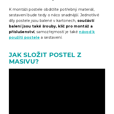
K montáži postele obdržíte potřebný materiál,
sestavení bude tedy o něco snadnější. Jednotlivé
díly postele jsou balené v kartonech,
součástí
balení jsou také šrouby, klíč pro montáž a
příslušenství
, samozřejmostí je také
návod k
použití postele
a sestavení.
JAK SLOŽIT POSTEL Z
MASIVU?