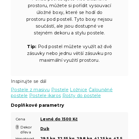
prostoru, můžete si pořídit vysouvací
úložné boxy, které se hodí do
prostoru pod postelí. Tyto boxy nejsou
součástí, ale jsou dostupné ve
stejném dekoru a stylu postele.
Tip:
Pod postel můžete využít až dvě
zásuvky nebo jednu větší zásuvku pro
maximální využití prostoru.
Inspirujte se dál
Postele z masivu
Postele
Ložnice
Čalouněné
postele
Postele ikaros
Rošty do postele
Doplňkové parametry
Cena
Levné do 1500 Kč
Dekor
?
Dub
dřeva
Hmotnost
29,5 kg, 32,55 kg, 29,8 kg, 41,25 kg, 43,5