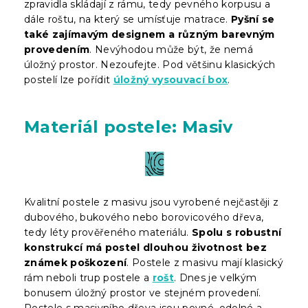
zpravidla skládají z rámu, tedy pevného korpusu a
dále roštu, na který se umísťuje matrace.
Pyšní se
také zajímavým designem a různým barevným
provedením
. Nevýhodou může být, že nemá
úložný prostor. Nezoufejte. Pod většinu klasických
postelí lze pořídit
úložný vysouvací box
.
Materiál postele: Masiv
Kvalitní postele z masivu jsou vyrobené nejčastěji z
dubového, bukového nebo borovicového dřeva,
tedy léty prověřeného materiálu.
Spolu s robustní
konstrukcí má postel dlouhou životnost bez
známek poškození
. Postele z masivu mají klasický
rám neboli trup postele a
rošt
. Dnes je velkým
bonusem úložný prostor ve stejném provedení.
Postele s masivního dřeva jsou pevné, odolné a