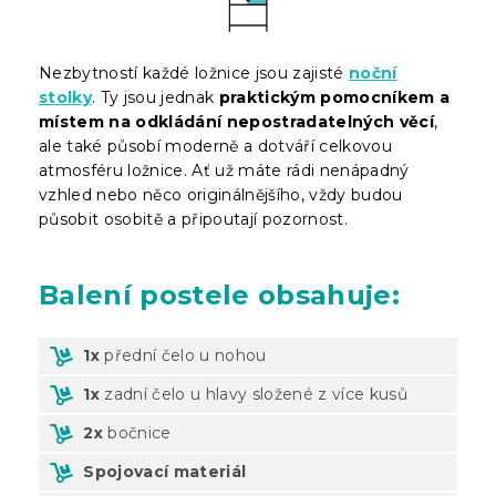
Nezbytností každé ložnice jsou zajisté
noční
stolky
. Ty jsou jednak
praktickým pomocníkem a
místem na odkládání nepostradatelných věcí
,
ale také působí moderně a dotváří celkovou
atmosféru ložnice. Ať už máte rádi nenápadný
vzhled nebo něco originálnějšího, vždy budou
působit osobitě a připoutají pozornost.
Balení
postele obsahuje:
1x
přední čelo u nohou
1x
zadní čelo u hlavy složené z více kusů
2x
bočnice
Spojovací materiál