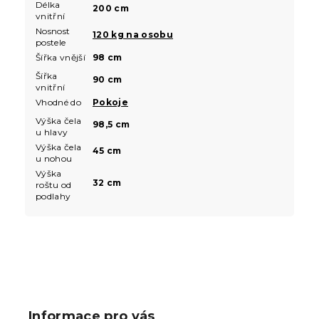
Délka
200 cm
vnitřní
Nosnost
120 kg na osobu
postele
Šířka vnější
98 cm
Šířka
90 cm
vnitřní
Vhodné do
Pokoje
Výška čela
98,5 cm
u hlavy
Výška čela
45 cm
u nohou
Výška
32 cm
roštu od
podlahy
Z
á
p
Informace pro vás