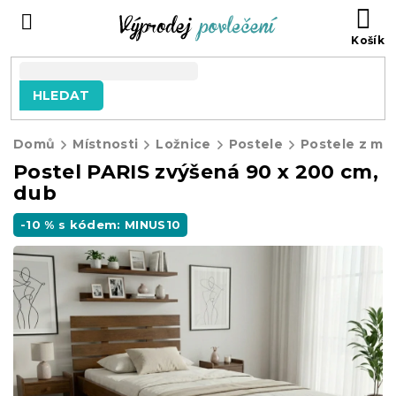
Přejít
NÁ
na
KO
obsah
HLEDAT
Domů
Místnosti
Ložnice
Postele
Postele z ma
Postel PARIS zvýšená 90 x 200 cm,
dub
-10 % s kódem: MINUS10