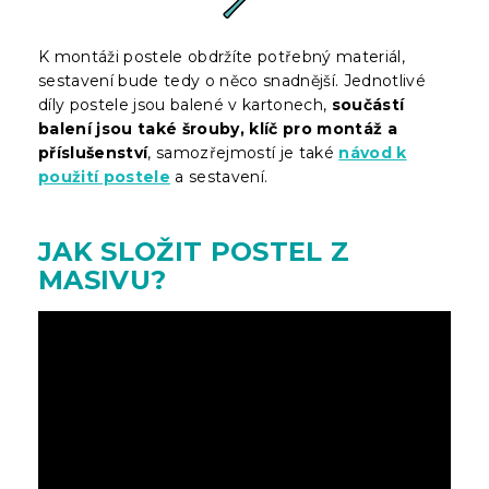
K montáži postele obdržíte potřebný materiál,
sestavení bude tedy o něco snadnější. Jednotlivé
díly postele jsou balené v kartonech,
součástí
balení jsou také šrouby, klíč pro montáž a
příslušenství
, samozřejmostí je také
návod k
použití postele
a sestavení.
JAK SLOŽIT POSTEL Z
MASIVU?