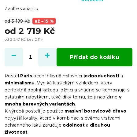
Zvolte variantu
od 3 199 Kč
až –15 %
od
2 719 Kč
od
2 247 Kč
bez DPH
Měrná
cena:
Přidat do košíku
Postel
Paris
ocení hlavně milovníci
jednoduchosti
a
minimalismu
. Vyniká klasickým vzhledem, který
perfektně doplní každou ložnici a snadno se kombinuje s
ostatním nábytkem, také díky tomu, že ji nabízíme
v
mnoha barevných variantách
.
K výrobě postelí je použito
masivní borovicové dřevo
nejvyšší kvality, které v kombinaci s dvěma vrstvami
ochranného laku zaručuje
odolnost
a
dlouhou
životnost
.