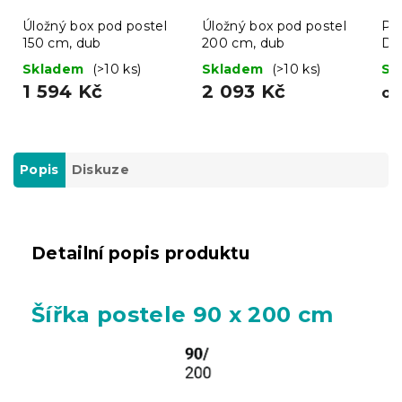
Úložný box pod postel
Úložný box pod postel
Po
150 cm, dub
200 cm, dub
DO
bí
Skladem
(>10 ks)
Skladem
(>10 ks)
Sk
1 594 Kč
2 093 Kč
o
Popis
Diskuze
Detailní popis produktu
Šířka postele 90 x 200 cm