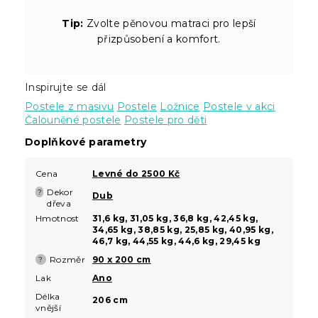
Tip:
Zvolte pěnovou matraci pro lepší
přizpůsobení a komfort.
Inspirujte se dál
Postele z masivu
Postele
Ložnice
Postele v akci
Čalouněné postele
Postele pro děti
Doplňkové parametry
Cena
Levné do 2500 Kč
Dekor
?
Dub
dřeva
Hmotnost
31,6 kg, 31,05 kg, 36,8 kg, 42,45 kg,
34,65 kg, 38,85 kg, 25,85 kg, 40,95 kg,
46,7 kg, 44,55 kg, 44,6 kg, 29,45 kg
Rozměr
90 x 200 cm
?
Lak
Ano
Délka
206 cm
vnější