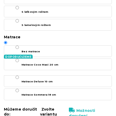
S laťkovým roštem
S lamelovým roštem
Matrace
Bez matrace
Matrace Coco Maxi 20 cm
Matrace Deluxe 10 cm
Matrace Sommera 18 cm
Můžeme doručit
Zvolte
Možnosti
do:
variantu
doručení