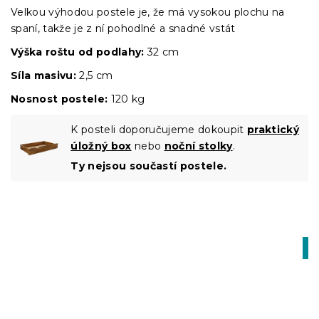
Velkou výhodou postele je, že má vysokou plochu na
spaní, takže je z ní pohodlné a snadné vstát
Výška roštu
od podlahy:
32 cm
Síla masivu:
2,5 cm
Nosnost postele:
120 kg
K posteli doporučujeme dokoupit
praktický
úložný box
nebo
noční stolky
.
Ty nejsou součastí postele.
-1
BT