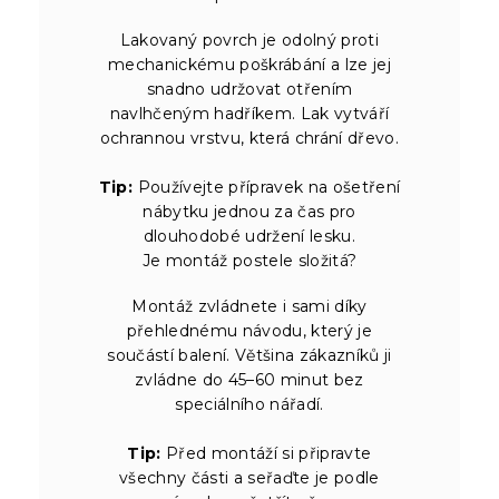
Lakovaný povrch je odolný proti
mechanickému poškrábání a lze jej
snadno udržovat otřením
navlhčeným hadříkem. Lak vytváří
ochrannou vrstvu, která chrání dřevo.
Tip:
Používejte přípravek na ošetření
nábytku jednou za čas pro
dlouhodobé udržení lesku.
Je montáž postele složitá?
Montáž zvládnete i sami díky
přehlednému návodu, který je
součástí balení. Většina zákazníků ji
zvládne do 45–60 minut bez
speciálního nářadí.
Tip:
Před montáží si připravte
všechny části a seřaďte je podle