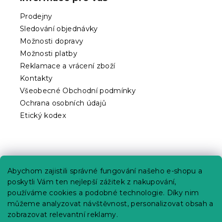
a
t
Prodejny
í
Sledování objednávky
Možnosti dopravy
Možnosti platby
Reklamace a vrácení zboží
Kontakty
Všeobecné Obchodní podmínky
Ochrana osobních údajů
Etický kodex
Praktické informace
Abychom zajistili správné fungování našeho e-shopu a
Kariéra
poskytli Vám ten nejlepší zážitek z nakupování,
používáme cookies a podobné technologie. Díky nim
Poptávky a B2B spolupráce
můžeme analyzovat návštěvnost, personalizovat obsah a
Proč se u nás registrovat?
zobrazovat relevantní reklamy.